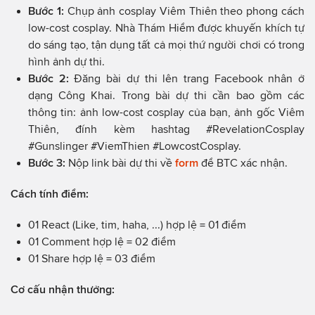
Bước 1:
Chụp ảnh cosplay Viêm Thiên theo phong cách
low-cost cosplay. Nhà Thám Hiểm được khuyến khích tự
do sáng tạo, tận dụng tất cả mọi thứ người chơi có trong
hình ảnh dự thi.
Bước 2:
Đăng bài dự thi lên trang Facebook nhân ở
dạng Công Khai. Trong bài dự thi cần bao gồm các
thông tin: ảnh low-cost cosplay của bạn, ảnh gốc Viêm
Thiên, đính kèm hashtag #RevelationCosplay
#Gunslinger #ViemThien #LowcostCosplay.
Bước 3:
Nộp link bài dự thi về
form
để BTC xác nhận.
Cách tính điểm:
01 React (Like, tim, haha, ...) hợp lệ = 01 điểm
01 Comment hợp lệ = 02 điểm
01 Share hợp lệ = 03 điểm
Cơ cấu nhận thưởng: