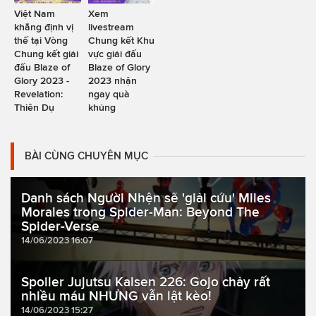
Việt Nam
Xem
khẳng định vị
livestream
thế tại Vòng
Chung kết Khu
Chung kết giải
vực giải đấu
đấu Blaze of
Blaze of Glory
Glory 2023 -
2023 nhận
Revelation:
ngay quà
Thiên Dụ
khủng
BÀI CÙNG CHUYÊN MỤC
Danh sách Người Nhện sẽ 'giải cứu' Miles
Morales trong Spider-Man: Beyond The
Spider-Verse
14/06/2023 16:07
Spoiler Jujutsu Kaisen 226: Gojo chảy rất
nhiều máu NHƯNG vẫn lật kèo!
14/06/2023 15:27