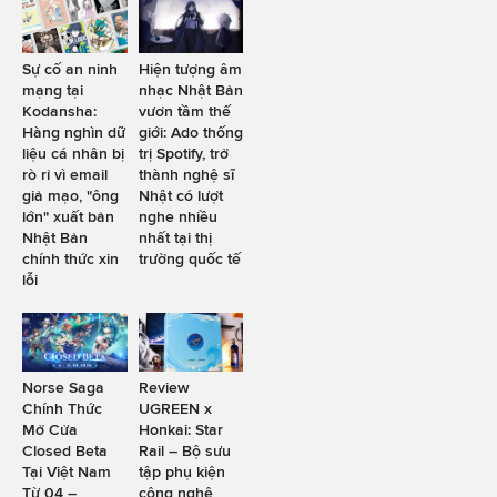
Sự cố an ninh
Hiện tượng âm
mạng tại
nhạc Nhật Bản
Kodansha:
vươn tầm thế
Hàng nghìn dữ
giới: Ado thống
liệu cá nhân bị
trị Spotify, trở
rò rỉ vì email
thành nghệ sĩ
giả mạo, "ông
Nhật có lượt
lớn" xuất bản
nghe nhiều
Nhật Bản
nhất tại thị
chính thức xin
trường quốc tế
lỗi
Norse Saga
Review
Chính Thức
UGREEN x
Mở Cửa
Honkai: Star
Closed Beta
Rail – Bộ sưu
Tại Việt Nam
tập phụ kiện
Từ 04 –
công nghệ