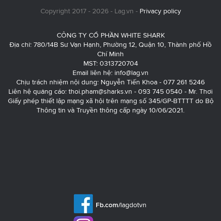
Copyright 2017 - 2026 - Lag.vn -
Privacy policy
CÔNG TY CỔ PHẦN WHITE SHARK
Địa chỉ: 780/14B Sư Vạn Hạnh, Phường 12, Quận 10, Thành phố Hồ
Chí Minh
MST: 0313720704
Email liên hệ:
info@lag.vn
Chịu trách nhiệm nội dung: Nguyễn Tiến Khoa - 077 261 5246
Liên hệ quảng cáo:
thoi.pham@sharks.vn
- 093 745 0540 - Mr. Thơi
Giấy phép thiết lập mạng xã hội trên mạng số 345/GP-BTTTT do Bộ
Thông tin và Truyền thông cấp ngày 10/06/2021.
Fb.com/
lagdotvn