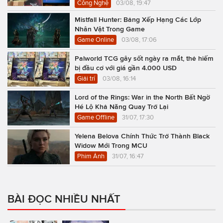
Công Nghệ
03/08, 19:47
Mistfall Hunter: Bảng Xếp Hạng Các Lớp
Nhân Vật Trong Game
Game Online
03/08, 17:06
Palworld TCG gây sốt ngày ra mắt, thẻ hiếm
bị đầu cơ với giá gần 4.000 USD
Giải trí
03/08, 16:14
Lord of the Rings: War in the North Bất Ngờ
Hé Lộ Khả Năng Quay Trở Lại
Game Offline
31/07, 17:30
Yelena Belova Chính Thức Trở Thành Black
Widow Mới Trong MCU
Phim Ảnh
31/07, 16:47
BÀI ĐỌC NHIỀU NHẤT