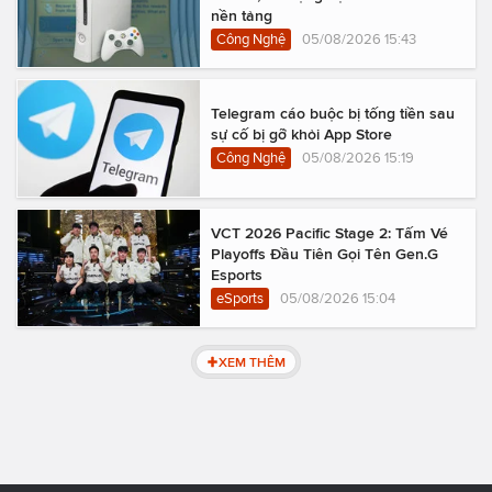
nền tảng
Công Nghệ
05/08/2026 15:43
Telegram cáo buộc bị tống tiền sau
sự cố bị gỡ khỏi App Store
Công Nghệ
05/08/2026 15:19
VCT 2026 Pacific Stage 2: Tấm Vé
Playoffs Đầu Tiên Gọi Tên Gen.G
Esports
eSports
05/08/2026 15:04
XEM THÊM