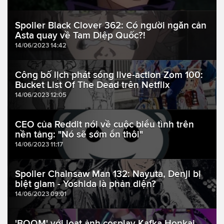
Spoiler Black Clover 362: Có người ngăn cản
Asta quay về Tam Diệp Quốc?!
14/06/2023 14:42
Công bố lịch phát sóng live-action Zom 100:
Bucket List Of The Dead trên Netflix
14/06/2023 12:05
CEO của Reddit nói về cuộc biểu tình trên
nền tảng: "Nó sẽ sớm ổn thôi"
14/06/2023 11:17
Spoiler Chainsaw Man 132: Nayuta, Denji bị
biệt giam - Yoshida là phản diện?
14/06/2023 09:01
'BOOM' với loạt ảnh cosplay Kafka Honkai