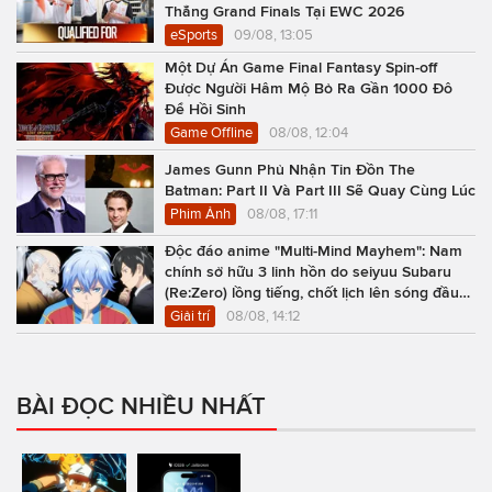
Thẳng Grand Finals Tại EWC 2026
eSports
09/08, 13:05
Một Dự Án Game Final Fantasy Spin-off
Được Người Hâm Mộ Bỏ Ra Gần 1000 Đô
Để Hồi Sinh
Game Offline
08/08, 12:04
James Gunn Phủ Nhận Tin Đồn The
Batman: Part II Và Part III Sẽ Quay Cùng Lúc
Phim Ảnh
08/08, 17:11
Độc đáo anime "Multi-Mind Mayhem": Nam
chính sở hữu 3 linh hồn do seiyuu Subaru
(Re:Zero) lồng tiếng, chốt lịch lên sóng đầu
năm 2027
Giải trí
08/08, 14:12
BÀI ĐỌC NHIỀU NHẤT