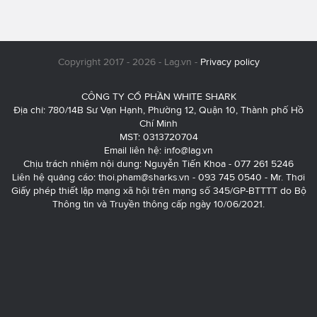
Copyright 2017 - 2026 - Lag.vn -
Privacy policy
CÔNG TY CỔ PHẦN WHITE SHARK
Địa chỉ: 780/14B Sư Vạn Hạnh, Phường 12, Quận 10, Thành phố Hồ
Chí Minh
MST: 0313720704
Email liên hệ:
info@lag.vn
Chịu trách nhiệm nội dung: Nguyễn Tiến Khoa - 077 261 5246
Liên hệ quảng cáo:
thoi.pham@sharks.vn
- 093 745 0540 - Mr. Thơi
Giấy phép thiết lập mạng xã hội trên mạng số 345/GP-BTTTT do Bộ
Thông tin và Truyền thông cấp ngày 10/06/2021.