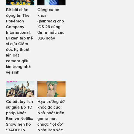
Bê bối chấn
Công cụ bẻ
động tại The
khóa
Pokémon
(jailbreak) cho
Company
iOS 26 cũng
International:
đã ra mắt, sau
Bị kiện tập thể
326 ngày
vì cựu Giám
đốc Kỹ thuật
lén đặt
camera giấu
kín trong nhà
vệ sinh
Cú bắt tay lịch
Hậu trường dở
sử giữa Bộ Tư
khóc dở cười:
pháp Nhật
Nhà phát triển
Bản và Netflix:
game mạt
Show hẹn hò
chược "lột đồ"
"BADLY IN
Nhật Bản xác