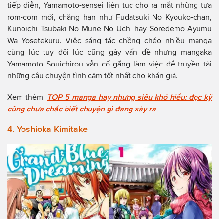
tiếp diễn, Yamamoto-sensei liên tục cho ra mắt những tựa
rom-com mới, chẳng hạn như Fudatsuki No Kyouko-chan,
Kunoichi Tsubaki No Mune No Uchi hay Soredemo Ayumu
Wa Yosetekuru. Việc sáng tác chồng chéo nhiều manga
cùng lúc tuy đôi lúc cũng gây vấn đề nhưng mangaka
Yamamoto Souichirou vẫn cố gắng làm việc để truyền tải
những câu chuyện tình cảm tốt nhất cho khán giả.
Xem thêm:
TOP 5 manga hay nhưng siêu khó hiểu: đọc kỹ
cũng chưa chắc biết chuyện gì đang xảy ra
4. Yoshioka Kimitake