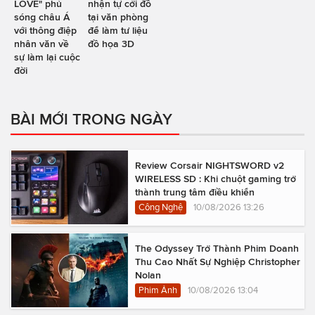
LOVE" phủ
nhận tự cởi đồ
sóng châu Á
tại văn phòng
với thông điệp
để làm tư liệu
nhân văn về
đồ họa 3D
sự làm lại cuộc
đời
BÀI MỚI TRONG NGÀY
Review Corsair NIGHTSWORD v2
WIRELESS SD : Khi chuột gaming trở
thành trung tâm điều khiển
Công Nghệ
10/08/2026 13:26
The Odyssey Trở Thành Phim Doanh
Thu Cao Nhất Sự Nghiệp Christopher
Nolan
Phim Ảnh
10/08/2026 13:04