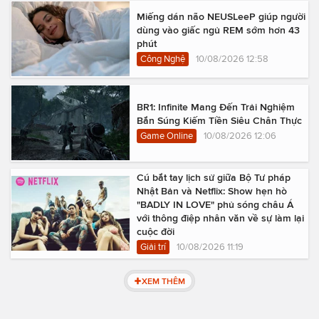
Miếng dán não NEUSLeeP giúp người
dùng vào giấc ngủ REM sớm hơn 43
phút
Công Nghệ
10/08/2026 12:58
BR1: Infinite Mang Đến Trải Nghiệm
Bắn Súng Kiếm Tiền Siêu Chân Thực
Game Online
10/08/2026 12:06
Cú bắt tay lịch sử giữa Bộ Tư pháp
Nhật Bản và Netflix: Show hẹn hò
"BADLY IN LOVE" phủ sóng châu Á
với thông điệp nhân văn về sự làm lại
cuộc đời
Giải trí
10/08/2026 11:19
XEM THÊM