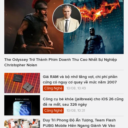
The Odyssey Trở Thành Phim Doanh Thu Cao Nhất Sự Nghiệp
Christopher Nolan
Giá RAM và bộ nhớ tăng vọt, chi phí phần
cứng có nguy cơ quay về mức năm 2007
Công Nghệ
10/08, 10:49
Công cụ bẻ khóa (jailbreak) cho iOS 26 cũng
đã ra mắt, sau 326 ngày
Công Nghệ
10/08, 10:31
Duy Trì Phong Độ Ấn Tượng, Team Flash
PUBG Mobile Hiên Ngang Giành Vé Vào