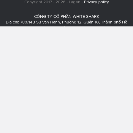
Copyright 2017 - 2026 - Lag.vn -
Privacy policy
CÔNG TY CỔ PHẦN WHITE SHARK
Địa chỉ: 780/14B Sư Vạn Hạnh, Phường 12, Quận 10, Thành phố Hồ
Chí Minh
MST: 0313720704
Email liên hệ:
info@lag.vn
Chịu trách nhiệm nội dung: Nguyễn Tiến Khoa - 077 261 5246
Liên hệ quảng cáo:
thoi.pham@sharks.vn
- 093 745 0540 - Mr. Thơi
Giấy phép thiết lập mạng xã hội trên mạng số 345/GP-BTTTT do Bộ
Thông tin và Truyền thông cấp ngày 10/06/2021.
Fb.com/
lagdotvn
Instagram.com/
lag.vn