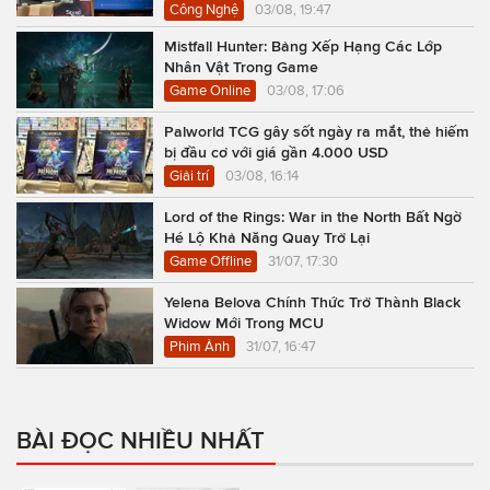
Công Nghệ
03/08, 19:47
Mistfall Hunter: Bảng Xếp Hạng Các Lớp
Nhân Vật Trong Game
Game Online
03/08, 17:06
Palworld TCG gây sốt ngày ra mắt, thẻ hiếm
bị đầu cơ với giá gần 4.000 USD
Giải trí
03/08, 16:14
Lord of the Rings: War in the North Bất Ngờ
Hé Lộ Khả Năng Quay Trở Lại
Game Offline
31/07, 17:30
Yelena Belova Chính Thức Trở Thành Black
Widow Mới Trong MCU
Phim Ảnh
31/07, 16:47
BÀI ĐỌC NHIỀU NHẤT