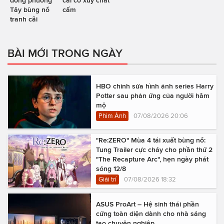
Tây bùng nổ
cấm
tranh cãi
BÀI MỚI TRONG NGÀY
HBO chỉnh sửa hình ảnh series Harry
Potter sau phản ứng của người hâm
mộ
Phim Ảnh
07/08/2026 20:06
"Re:ZERO" Mùa 4 tái xuất bùng nổ:
Tung Trailer cực cháy cho phần thứ 2
"The Recapture Arc", hẹn ngày phát
sóng 12/8
Giải trí
07/08/2026 18:32
ASUS ProArt – Hệ sinh thái phần
cứng toàn diện dành cho nhà sáng
tạo chuyên nghiệp