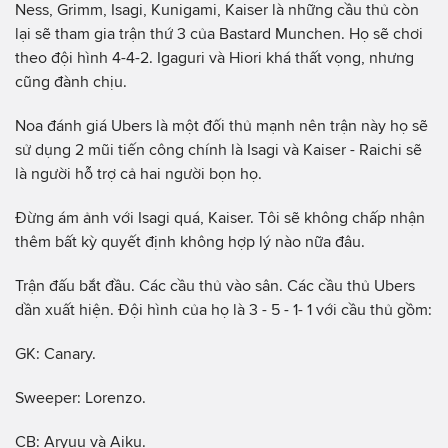
Ness, Grimm, Isagi, Kunigami, Kaiser là những cầu thủ còn
lại sẽ tham gia trận thứ 3 của Bastard Munchen. Họ sẽ chơi
theo đội hình 4-4-2. Igaguri và Hiori khá thất vọng, nhưng
cũng đành chịu.
Noa đánh giá Ubers là một đối thủ mạnh nên trận này họ sẽ
sử dụng 2 mũi tiến công chính là Isagi và Kaiser - Raichi sẽ
là người hỗ trợ cả hai người bọn họ.
Đừng ám ảnh với Isagi quá, Kaiser. Tôi sẽ không chấp nhận
thêm bất kỳ quyết định không hợp lý nào nữa đâu.
Trận đấu bắt đầu. Các cầu thủ vào sân. Các cầu thủ Ubers
dần xuất hiện. Đội hình của họ là 3 - 5 - 1- 1 với cầu thủ gồm:
GK: Canary.
Sweeper: Lorenzo.
CB: Aryuu và Aiku.