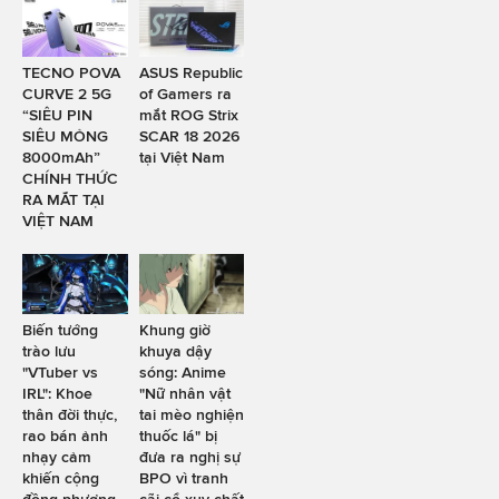
TECNO POVA
ASUS Republic
CURVE 2 5G
of Gamers ra
“SIÊU PIN
mắt ROG Strix
SIÊU MỎNG
SCAR 18 2026
8000mAh”
tại Việt Nam
CHÍNH THỨC
RA MẮT TẠI
VIỆT NAM
Biến tướng
Khung giờ
trào lưu
khuya dậy
"VTuber vs
sóng: Anime
IRL": Khoe
"Nữ nhân vật
thân đời thực,
tai mèo nghiện
rao bán ảnh
thuốc lá" bị
nhạy cảm
đưa ra nghị sự
khiến cộng
BPO vì tranh
đồng phương
cãi cổ xuy chất