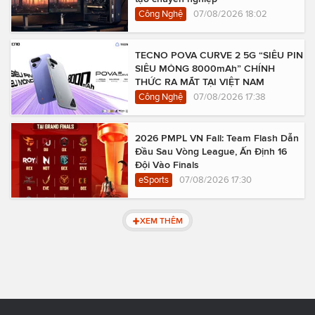
Công Nghệ
07/08/2026 18:02
TECNO POVA CURVE 2 5G “SIÊU PIN
SIÊU MỎNG 8000mAh” CHÍNH
THỨC RA MẮT TẠI VIỆT NAM
Công Nghệ
07/08/2026 17:38
2026 PMPL VN Fall: Team Flash Dẫn
Đầu Sau Vòng League, Ấn Định 16
Đội Vào Finals
eSports
07/08/2026 17:30
XEM THÊM