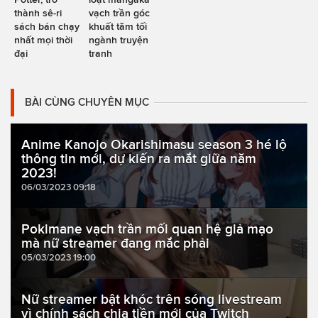
thành sê-ri
vạch trần góc
sách bán chạy
khuất tăm tối
nhất mọi thời
ngành truyện
đại
tranh
BÀI CÙNG CHUYÊN MỤC
Anime Kanojo Okarishimasu season 3 hé lộ
thông tin mới, dự kiến ra mắt giữa năm
2023!
06/03/2023 09:18
Pokimane vạch trần mối quan hệ giả mạo
mà nữ streamer đang mắc phải
05/03/2023 19:00
Nữ streamer bật khóc trên sóng livestream
vì chính sách chia tiền mới của Twitch