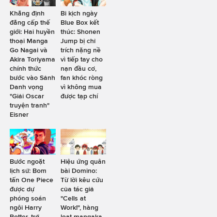
Khẳng định
Bi kịch ngày
đẳng cấp thế
Blue Box kết
giới: Hai huyền
thúc: Shonen
thoại Manga
Jump bị chỉ
Go Nagai và
trích nặng nề
Akira Toriyama
vì tiếp tay cho
chính thức
nạn đầu cơ,
bước vào Sảnh
fan khóc ròng
Danh vọng
vì không mua
"Giải Oscar
được tạp chí
truyện tranh"
Eisner
Bước ngoặt
Hiệu ứng quân
lịch sử: Bom
bài Domino:
tấn One Piece
Từ lời kêu cứu
được dự
của tác giả
phóng soán
"Cells at
ngôi Harry
Work!", hàng
Potter, trở
loạt mangaka