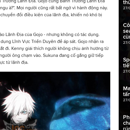
nh Trướng Lãnh Địa. Gojo cũng Bành Trướng Lãnh Địa
th
ngu à?". Mọi người cũng rất bất ngờ vì hành động này.
27/
chuyển đổi điều kiện của lãnh địa, khiến nó khó bị
Cô
se
o Lãnh Địa của Gojo - nhưng không có tác dụng.
cù
 dụng Lĩnh Vực Triển Duyên để áp sát. Gojo nhận ra
27/
tắt đi. Kenny giải thích người không chịu ảnh hưởng từ
người ông chạm vào. Sukuna đang cố gắng giữ tiếp
Sp
ực từ lãnh địa.
ti
27/
Ma
tấ
27/
Ph
ch
rú