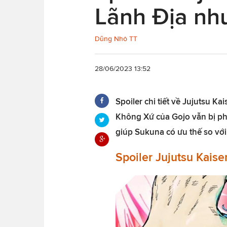
Lãnh Địa như
Dũng Nhỏ TT
28/06/2023 13:52
Spoiler chi tiết về Jujutsu 
Không Xứ của Gojo vẫn bị ph
giúp Sukuna có ưu thế so với
Spoiler Jujutsu Kais