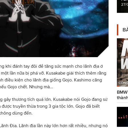
27/
BÀ
ng khi đánh tay đôi để tăng sức mạnh cho lãnh địa ở
ột lần nữa bị phá vỡ. Kusakabe giải thích thêm rằng
h điều kiện cho lãnh địa giống Gojo. Kashimo căng
CÔNG
nếu Gojo chết. Nhưng mà...
BMW g
thành
 gây thương tích quá lớn. Kusakabe nói Gojo đang sử
 được truyền thừa trong 3 gia tộc lớn. Gojo đã biết
 không dùng đến.
ãnh Địa. Lãnh địa lần này lớn hơn rất nhiều, nhưng nó