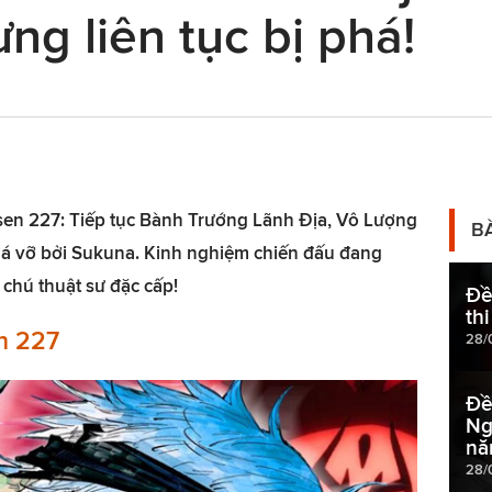
ng liên tục bị phá!
Kaisen 227: Tiếp tục Bành Trướng Lãnh Địa, Vô Lượng
B
á vỡ bởi Sukuna. Kinh nghiệm chiến đấu đang
 chú thuật sư đặc cấp!
Đề
th
en 227
28/
Đề
Ng
nă
28/