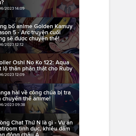
ù?
06/2023 14:09
ng bố anime Golden Kamuy
ason 5 - Arc truyện cuối
ng sẽ được chuyển thể!
06/2023 12:12
oiler Oshi No Ko 122: Aqua
ết lộ thân phận thật cho Ruby
06/2023 12:09
nga hài về công chúa bị tra
n chuyển thể anime!
06/2023 09:38
òng Chat Thứ N là gì - Vụ án
atroom tình dục, khiêu dâm
ng động châu Á