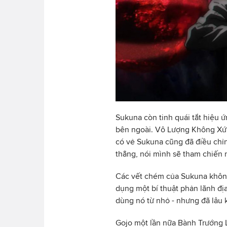
Sukuna còn tinh quái tắt hiệu ứ
bên ngoài. Vô Lượng Không Xứ m
có vẻ Sukuna cũng đã điều chỉn
thẳng, nói mình sẽ tham chiến 
Các vết chém của Sukuna không
dụng một bí thuật phản lãnh địa
dùng nó từ nhỏ - nhưng đã lâu
Gojo một lần nữa Bành Trướng L