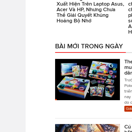
Xuất Hiện Trên Laptop Asus,
c
Acer Và HP, Nhưng Chưa
c
Thể Giải Quyết Khủng
p
Hoảng Bộ Nhớ
s
A
H
BÀI MỚI TRONG NGÀY
Th
mu
dâ
Trướ
Pok
triể
nay 
do c
Giải
Cú 