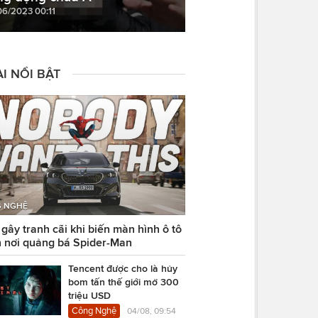
06/2023 00:11
I NỔI BẬT
 NGHỆ
ây tranh cãi khi biến màn hình ô tô
 nơi quảng bá Spider-Man
Tencent được cho là hủy
bom tấn thế giới mở 300
triệu USD
Công Nghệ
04/08, 09:54