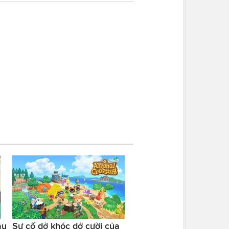
ầu
Sự cố dở khóc dở cười của