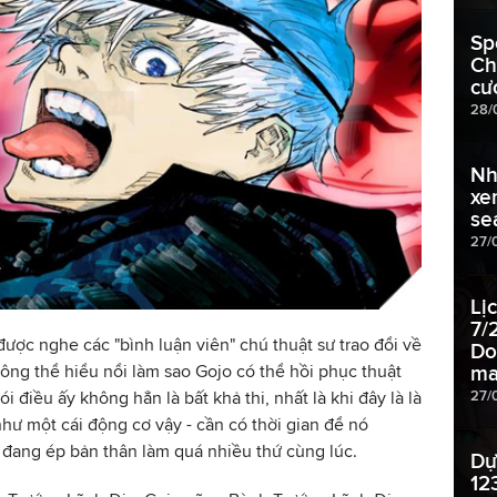
Sp
Ch
cư
28/
Nh
xe
se
27/
Lị
7/
ược nghe các "bình luận viên" chú thuật sư trao đổi về
Do
hông thể hiểu nổi làm sao Gojo có thể hồi phục thuật
ma
27/
 điều ấy không hẳn là bất khả thi, nhất là khi đây là là
hư một cái động cơ vậy - cần có thời gian để nó
jo đang ép bản thân làm quá nhiều thứ cùng lúc.
Dự
12