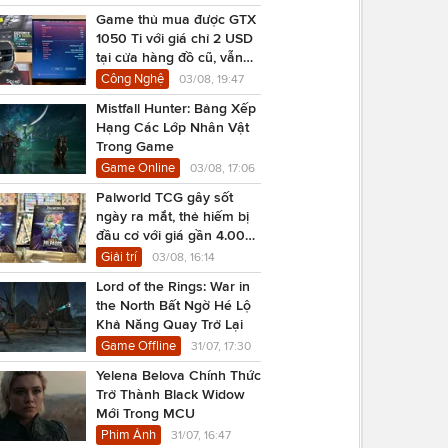
Game thủ mua được GTX
1050 Ti với giá chỉ 2 USD
tại cửa hàng đồ cũ, vẫn
chạy Cyberpunk 2077
Công Nghệ
03/08, 19:47
Mistfall Hunter: Bảng Xếp
Hạng Các Lớp Nhân Vật
Trong Game
Game Online
03/08, 17:06
Palworld TCG gây sốt
ngày ra mắt, thẻ hiếm bị
đầu cơ với giá gần 4.000
USD
Giải trí
03/08, 16:14
Lord of the Rings: War in
the North Bất Ngờ Hé Lộ
Khả Năng Quay Trở Lại
Game Offline
31/07, 17:30
Yelena Belova Chính Thức
Trở Thành Black Widow
Mới Trong MCU
Phim Ảnh
31/07, 16:47