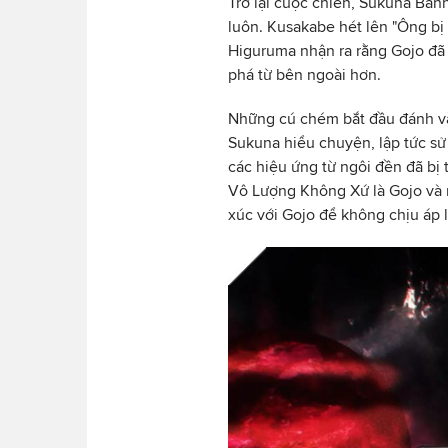
Trở lại cuộc chiến, Sukuna Bà
luôn. Kusakabe hét lên "Ông bị 
Higuruma nhận ra rằng Gojo đã 
phá từ bên ngoài hơn.
Những cú chém bắt đầu đánh và
Sukuna hiểu chuyện, lập tức sử
các hiệu ứng từ ngôi đền đã bị 
Vô Lượng Không Xứ là Gojo và 
xúc với Gojo để không chịu áp l