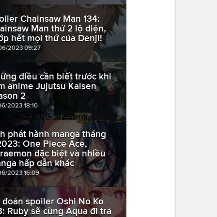
oiler Chainsaw Man 134:
ainsaw Man thứ 2 lộ diện,
ớp hết mọi thứ của Denji!
06/2023 09:27
ững điều cần biết trước khi
m anime Jujutsu Kaisen
ason 2
06/2023 18:10
ch phát hành manga tháng
2023: One Piece Ace,
raemon đặc biệt và nhiều
nga hấp dẫn khác
06/2023 16:09
 đoán spoiler Oshi No Ko
3: Ruby sẽ cùng Aqua đi trả