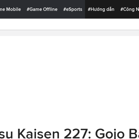
me Mobile
#Game Offline
#eSports
#Hướng dẫn
#Công 
tsu Kaisen 227: Gojo 