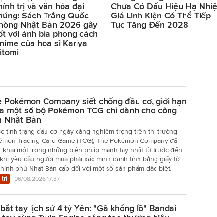
hính trị và văn hóa đại
Chưa Có Dấu Hiệu Hạ Nhiệ
húng: Sách Trắng Quốc
Giá Linh Kiện Có Thể Tiếp
hòng Nhật Bản 2026 gây
Tục Tăng Đến 2028
ốt với ảnh bìa phong cách
nime của họa sĩ Kariya
itomi
e Pokémon Company siết chống đầu cơ, giới hạn
a một số bộ Pokémon TCG chỉ dành cho công
n Nhật Bản
c tình trạng đầu cơ ngày càng nghiêm trọng trên thị trường
émon Trading Card Game (TCG), The Pokémon Company đã
n khai một trong những biện pháp mạnh tay nhất từ trước đến
khi yêu cầu người mua phải xác minh danh tính bằng giấy tờ
hính phủ Nhật Bản cấp đối với một số sản phẩm đặc biệt.
 trí
06/08/2026 17:37
bắt tay lịch sử 4 tỷ Yên: "Gã khổng lồ" Bandai