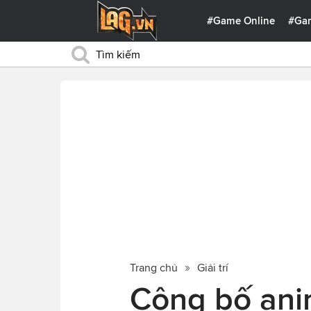
#Game Online
#Ga
Trang chủ
Giải trí
Công bố ani