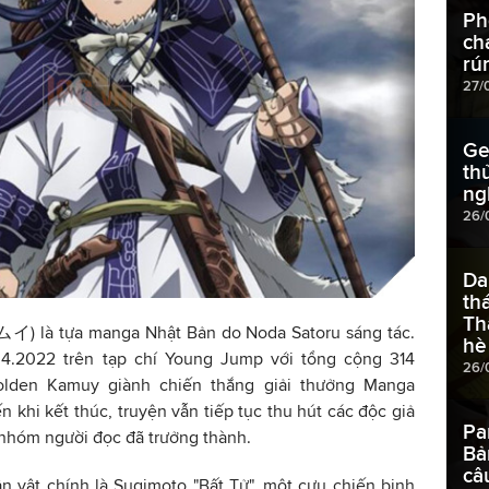
Ph
ch
rú
27/
Ge
th
ng
26/
Da
th
Th
à tựa manga Nhật Bản do Noda Satoru sáng tác.
hè
 4.2022 trên tạp chí Young Jump với tổng cộng 314
26/
olden Kamuy giành chiến thắng giải thưởng Manga
 khi kết thúc, truyện vẫn tiếp tục thu hút các độc giả
Pa
à nhóm người đọc đã trưởng thành.
Bả
câ
 vật chính là Sugimoto "Bất Tử", một cựu chiến binh