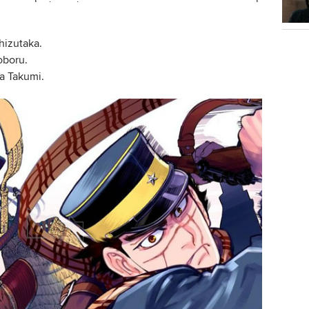
hizutaka.
oboru.
a Takumi.