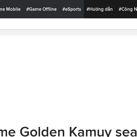
me Mobile
#Game Offline
#eSports
#Hướng dẫn
#Công 
me Golden Kamuy seas