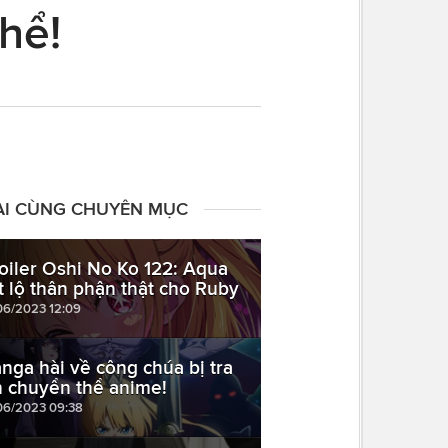
hể!
ÀI CÙNG CHUYÊN MỤC
oiler Oshi No Ko 122: Aqua
ết lộ thân phận thật cho Ruby
06/2023 12:09
nga hài về công chúa bị tra
n chuyển thể anime!
06/2023 09:38