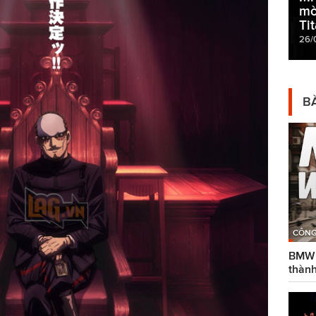
mờ
Ti
26/
BÀ
CÔNG
BMW g
thành