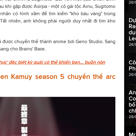
26/
au khi gặp được Asirpa - một cô gái tộc Ainu, Sugitomo
ù nhân có hình xăm để tìm kiếm "kho báu vàng" trong
Dự
 Tất nhiên, anh không phải người duy nhất đi tìm kho
Ra
dụ
Le
 được chuyển thể thành anime bởi Geno Studio. Sang
26/
ang cho Brains' Base.
Cô
c' đặc biệt kỳ quái có thể khiến bạn... buồn nôn
Ph
26/
en Kamuy season 5 chuyển thể arc
An
Co
bố
ch
26/
Mr