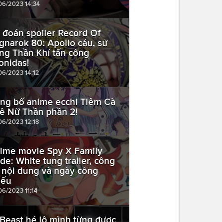
06/2023 14:34
 đoán spoiler Record Of
gnarok 80: Apollo cáu, sử
ng Thần Khí tấn công
onidas!
06/2023 14:12
ng bố anime ecchi Tiệm Cà
ê Nữ Thần phần 2!
06/2023 12:18
ime movie Spy X Family
de: White tung trailer, công
 nội dung và ngày công
iếu
06/2023 11:14
Beast hé lộ mình từng được