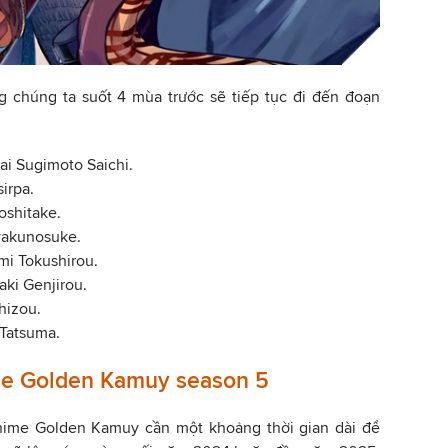
 chúng ta suốt 4 mùa trước sẽ tiếp tục đi đến đoạn
ai Sugimoto Saichi.
sirpa.
Yoshitake.
yakunosuke.
mi Tokushirou.
aki Genjirou.
shizou.
Tatsuma.
ime Golden Kamuy season 5
 anime Golden Kamuy cần một khoảng thời gian dài để