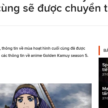
cùng sẽ được chuyển t
, thông tin về mùa hoạt hình cuối cùng đã được
B
p các thông tin về anime Golden Kamuy season 5.
Sp
ti
27/
Ma
tấ
27/