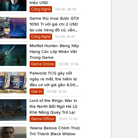
triệu USD
Công Nghệ
04/08, 09:54
Game thủ mua được GTX
1050 Ti với giá chỉ 2 USD
tại cửa hàng đồ cũ, vẫn
chạy Cyberpunk 2077
Công Nghệ
03/08, 19:47
Mistfall Hunter: Bảng Xếp
Hạng Các Lớp Nhân Vật
Trong Game
Game Online
03/08, 17:06
Palworld TCG gây sốt
ngày ra mắt, thẻ hiếm bị
đầu cơ với giá gần 4.000
USD
Giải trí
03/08, 16:14
Lord of the Rings: War in
the North Bất Ngờ Hé Lộ
Khả Năng Quay Trở Lại
Game Offline
31/07, 17:30
Yelena Belova Chính Thức
Trở Thành Black Widow