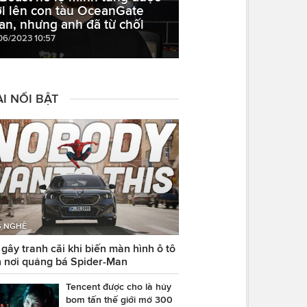
i lên con tàu OceanGate
tan, nhưng anh đã từ chối
06/2023 10:57
I NỔI BẬT
 NGHỆ
ây tranh cãi khi biến màn hình ô tô
 nơi quảng bá Spider-Man
Tencent được cho là hủy
bom tấn thế giới mở 300