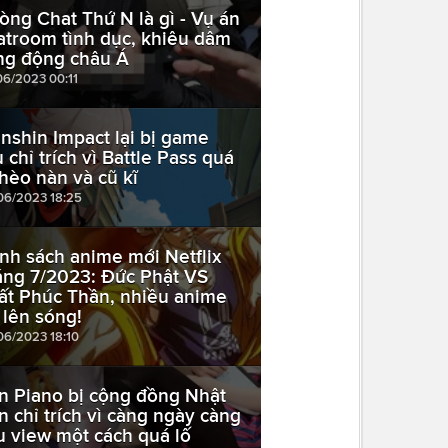
òng Chat Thứ N là gì - Vụ án
atroom tình dục, khiêu dâm
ng động châu Á
06/2023 00:11
nshin Impact lại bị game
ủ chỉ trích vì Battle Pass quá
hèo nàn và cũ kĩ
06/2023 18:25
nh sách anime mới Netflix
áng 7/2023: Đức Phật VS
ất Phúc Thần, nhiều anime
 lên sóng!
06/2023 18:10
n Piano bị cộng đồng Nhật
n chỉ trích vì càng ngày càng
u view một cách quá lố