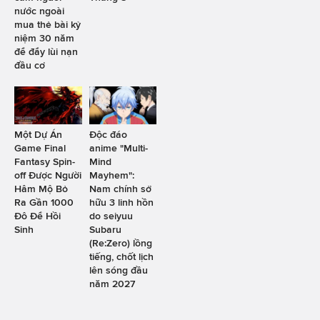
nước ngoài
mua thẻ bài kỷ
niệm 30 năm
để đẩy lùi nạn
đầu cơ
Một Dự Án
Độc đáo
Game Final
anime "Multi-
Fantasy Spin-
Mind
off Được Người
Mayhem":
Hâm Mộ Bỏ
Nam chính sở
Ra Gần 1000
hữu 3 linh hồn
Đô Để Hồi
do seiyuu
Sinh
Subaru
(Re:Zero) lồng
tiếng, chốt lịch
lên sóng đầu
năm 2027