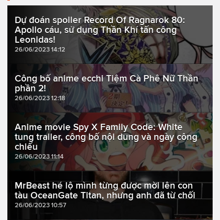
Dự đoán spoiler Record Of Ragnarok 80:
Apollo cáu, sử dụng Thần Khí tấn công
Leonidas!
26/06/2023 14:12
Công bố anime ecchi Tiệm Cà Phê Nữ Thần
phần 2!
26/06/2023 12:18
Anime movie Spy X Family Code: White
tung trailer, công bố nội dung và ngày công
chiếu
26/06/2023 11:14
MrBeast hé lộ mình từng được mời lên con
tàu OceanGate Titan, nhưng anh đã từ chối
26/06/2023 10:57