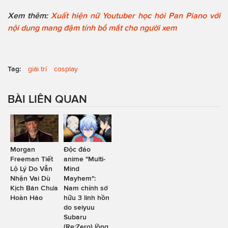
Xem thêm:
Xuất hiện nữ Youtuber học hỏi Pan Piano với
nội dung mang đậm tính bổ mắt cho người xem
Tag:
giải trí
cosplay
BÀI LIÊN QUAN
Morgan
Độc đáo
Freeman Tiết
anime "Multi-
Lộ Lý Do Vẫn
Mind
Nhận Vai Dù
Mayhem":
Kịch Bản Chưa
Nam chính sở
Hoàn Hảo
hữu 3 linh hồn
do seiyuu
Subaru
(Re:Zero) lồng