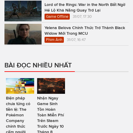
Lord of the Rings: War in the North Bất Ngờ
Hé Lộ Khả Năng Quay Trở Lại
Game Offline
31/07, 17:30
Yelena Belova Chính Thức Trở Thành Black
Widow Mới Trong MCU
Phim Ảnh
31/07, 16:47
BÀI ĐỌC NHIỀU NHẤT
Biện pháp
Nhận Ngay
chưa từng có
Game Sinh
tiền lệ: The
Tồn Hoàn
Pokémon
Toàn Miễn Phí
Company
Trên Steam
chính thức
Trước Ngày 10
cấm người
Tháng 8