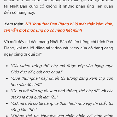
tại Nhật Bản cũng có không ít những phản ứng liên quan
đến cô nàng này.
Xem thêm:
Nữ Youtuber Pan Piano bị lộ mặt thật kém xinh,
fan vẫn một mực ủng hộ cô nàng hết mình
Và mới đây cư dân mạng Nhật Bản đã lên tiếng chỉ trích Pan
Piano, khi mà lối đăng tải video câu view của cô đang càng
ngày càng đi quá xa"
"Cái video trông thế này mà được xếp vào hạng mục
Giáo dục đấy, bất ngờ chưa."
"Quả thumgnail này khiến tôi tưởng đang xem clip con
heo nào đó chứ."
"Chưa nói đến người xem phổ thông, thế này đối với các
otaku là quá quắt lắm rồi."
"Cơ mà nếu có tài năng và thân hình như vậy thì chắc tôi
cũng làm thế."
"Không thể tin Youtube vẫn chấp nhận cái hình minh