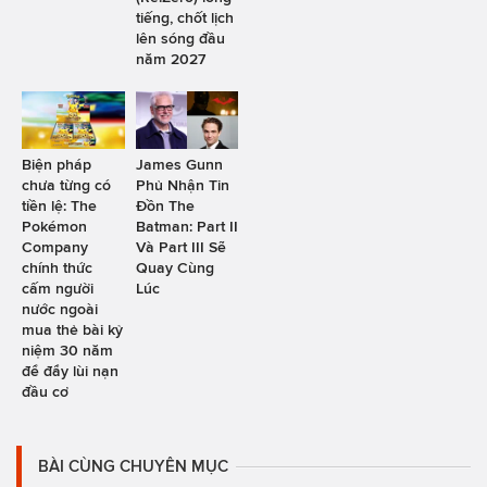
tiếng, chốt lịch
lên sóng đầu
năm 2027
Biện pháp
James Gunn
chưa từng có
Phủ Nhận Tin
tiền lệ: The
Đồn The
Pokémon
Batman: Part II
Company
Và Part III Sẽ
chính thức
Quay Cùng
cấm người
Lúc
nước ngoài
mua thẻ bài kỷ
niệm 30 năm
để đẩy lùi nạn
đầu cơ
BÀI CÙNG CHUYÊN MỤC