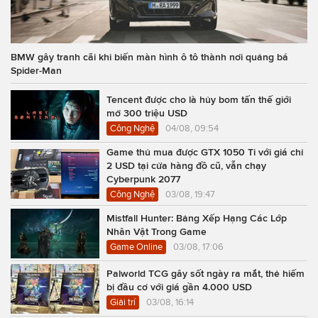
BMW gây tranh cãi khi biến màn hình ô tô thành nơi quảng bá
Spider-Man
Tencent được cho là hủy bom tấn thế giới
mở 300 triệu USD
Công Nghệ
04/08, 09:54
Game thủ mua được GTX 1050 Ti với giá chỉ
2 USD tại cửa hàng đồ cũ, vẫn chạy
Cyberpunk 2077
Công Nghệ
03/08, 19:47
Mistfall Hunter: Bảng Xếp Hạng Các Lớp
Nhân Vật Trong Game
Game Online
03/08, 17:06
Palworld TCG gây sốt ngày ra mắt, thẻ hiếm
bị đầu cơ với giá gần 4.000 USD
Giải trí
03/08, 16:14