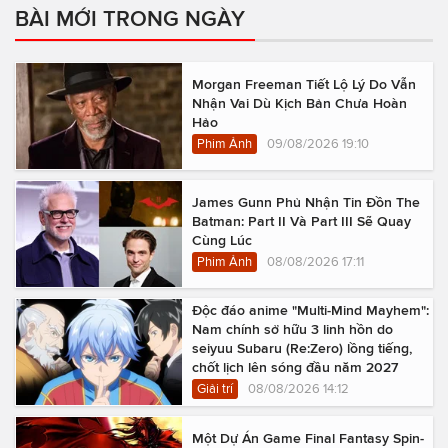
BÀI MỚI TRONG NGÀY
Morgan Freeman Tiết Lộ Lý Do Vẫn
Nhận Vai Dù Kịch Bản Chưa Hoàn
Hảo
Phim Ảnh
09/08/2026 19:10
James Gunn Phủ Nhận Tin Đồn The
Batman: Part II Và Part III Sẽ Quay
Cùng Lúc
Phim Ảnh
08/08/2026 17:11
Độc đáo anime "Multi-Mind Mayhem":
Nam chính sở hữu 3 linh hồn do
seiyuu Subaru (Re:Zero) lồng tiếng,
chốt lịch lên sóng đầu năm 2027
Giải trí
08/08/2026 14:12
Một Dự Án Game Final Fantasy Spin-