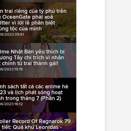
n trai riêng của tỷ phú trên
u OceanGate phải xoá
tter vì lời lẽ phân biệt
ủng tộc của mình
06/2023 09:41
ime Nhật Bản yêu thích bị
ương Tây chỉ trích vì nhân
 chính từ trai thành gái!
06/2023 19:15
nh sách tất cả các anime hè
23 và lịch phát sóng hoạt
nh trong tháng 7 (Phần 2)
06/2023 16:12
oiler Record Of Ragnarok 79
i tiết: Quá khứ Leonidas -