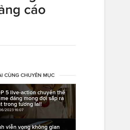
uảng cáo
ÀI CÙNG CHUYÊN MỤC
P 5 live-action chuyển thể
ime đáng mong đợi sắp ra
t trong tương lai!
06/2023 16:07
nh viễn vọng không gian