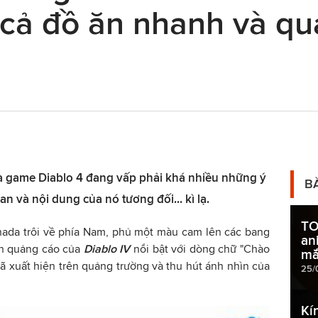
 cả đồ ăn nhanh và q
a game Diablo 4 đang vấp phải khá nhiều những ý
B
an và nội dung của nó tương đối... kì lạ.
TO
nada trôi về phía Nam, phủ một màu cam lên các bang
an
n quảng cáo của
Diablo IV
nổi bật với dòng chữ "Chào
mắ
ã xuất hiện trên quảng trường và thu hút ánh nhìn của
25/
Kí