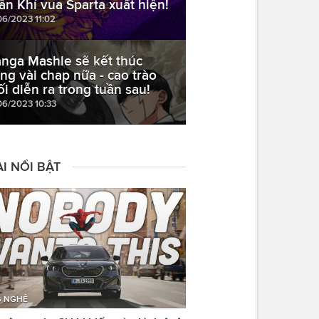
ần Khí vua Sparta xuất hiện!
06/2023 11:02
nga Mashle sẽ kết thúc
ong vài chap nữa - cao trào
ối diễn ra trong tuần sau!
06/2023 10:33
I NỔI BẬT
 NGHỆ