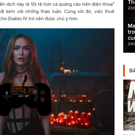
Th
 dịch này là 'tồi tệ hơn cả quảng cáo trên điện thoại"
23/
 đi kèm với những thảo luận. Cùng với đó, việc thuê
cho Diablo IV trở nên được chú ý hơn.
Ma
tr
cu
23/
BÀ
CÔNG