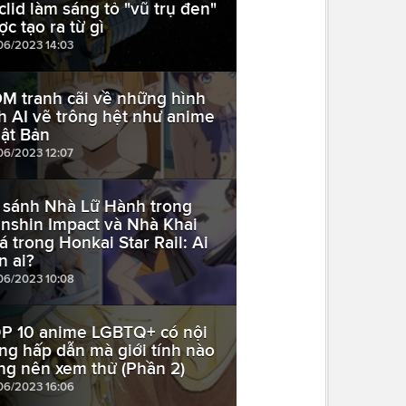
clid làm sáng tỏ "vũ trụ đen"
ợc tạo ra từ gì
06/2023 14:03
M tranh cãi về những hình
h AI vẽ trông hệt như anime
ật Bản
06/2023 12:07
 sánh Nhà Lữ Hành trong
nshin Impact và Nhà Khai
á trong Honkai Star Rail: Ai
n ai?
06/2023 10:08
P 10 anime LGBTQ+ có nội
ng hấp dẫn mà giới tính nào
ng nên xem thử (Phần 2)
06/2023 16:06