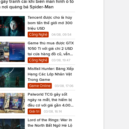
ây tranh cãi khi biến màn hình ô tô
 nơi quảng bá Spider-Man
Tencent được cho là hủy
bom tấn thế giới mở 300
triệu USD
Công Nghệ
04/08, 09:54
Game thủ mua được GTX
1050 Ti với giá chỉ 2 USD
tại cửa hàng đồ cũ, vẫn
chạy Cyberpunk 2077
Công Nghệ
03/08, 19:47
Mistfall Hunter: Bảng Xếp
Hạng Các Lớp Nhân Vật
Trong Game
Game Online
03/08, 17:06
Palworld TCG gây sốt
ngày ra mắt, thẻ hiếm bị
đầu cơ với giá gần 4.000
USD
Giải trí
03/08, 16:14
Lord of the Rings: War in
the North Bất Ngờ Hé Lộ