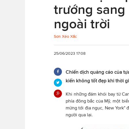
trướng sang
ngoài trời
Sơn Xéo Xắc
25/06/2023 17:08
Chiến dịch quảng cáo của tự
kiến không tốt đẹp khi thời gi
Khi những đám khói bay từ Ca
phía đông bắc của Mỹ, một biể
mừng tới địa ngục, New York" đ
người qua lại.