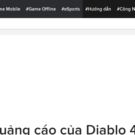
me Mobile
#Game Offline
#eSports
#Hướng dẫn
#Công 
quảng cáo của Diablo 