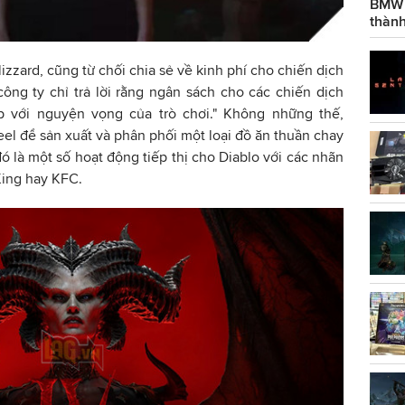
BMW g
thành
zzard, cũng từ chối chia sẻ về kinh phí cho chiến dịch
ông ty chỉ trả lời rằng ngân sách cho các chiến dịch
p với nguyện vọng của trò chơi." Không những thế,
eel để sản xuất và phân phối một loại đồ ăn thuần chay
đó là một số hoạt động tiếp thị cho Diablo với các nhãn
ing hay KFC.