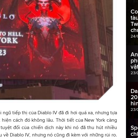
Co
tà
Twi
ch
24/
An
ph
vật
23/
Da
20
hì
23/
 ngũ tiếp thị của Diablo IV đã đi hơi quá xa, nhưng tựa
 hiện cách đó không lâu. Thời tiết của New York càng
Sp
o tuyệt đối của chiến dịch này khi nó đã thu hút nhiều
ch
 về Diablo IV, nhưng nó cũng đi kèm với những rủi ro.