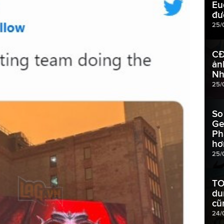
Eu
đư
25/
CĐ
ản
Nh
25/
So
Ge
Ph
hơ
25/
TO
du
cũ
24/