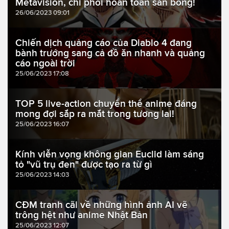
Metavision, chi phối hoàn toàn sân bóng!
26/06/2023 09:01
Chiến dịch quảng cáo của Diablo 4 đang
bành trướng sang cả đồ ăn nhanh và quảng
cáo ngoài trời
25/06/2023 17:08
TOP 5 live-action chuyển thể anime đáng
mong đợi sắp ra mắt trong tương lai!
25/06/2023 16:07
Kính viễn vọng không gian Euclid làm sáng
tỏ "vũ trụ đen" được tạo ra từ gì
25/06/2023 14:03
CĐM tranh cãi về những hình ảnh AI vẽ
trông hệt như anime Nhật Bản
25/06/2023 12:07