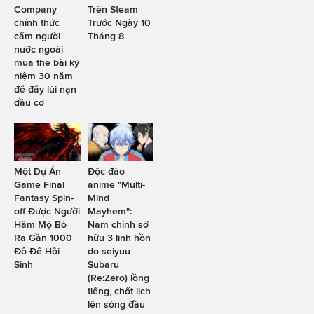
Company
Trên Steam
chính thức
Trước Ngày 10
cấm người
Tháng 8
nước ngoài
mua thẻ bài kỷ
niệm 30 năm
để đẩy lùi nạn
đầu cơ
Một Dự Án
Độc đáo
Game Final
anime "Multi-
Fantasy Spin-
Mind
off Được Người
Mayhem":
Hâm Mộ Bỏ
Nam chính sở
Ra Gần 1000
hữu 3 linh hồn
Đô Để Hồi
do seiyuu
Sinh
Subaru
(Re:Zero) lồng
tiếng, chốt lịch
lên sóng đầu