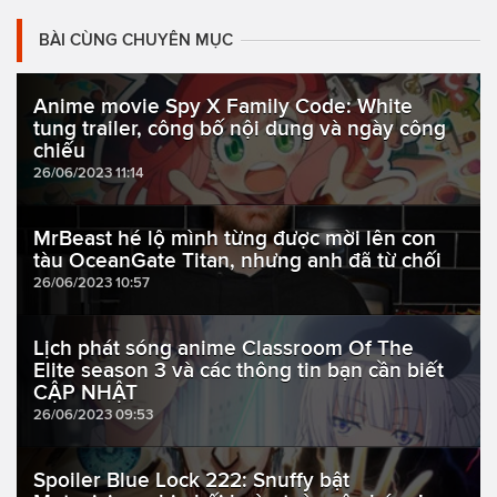
BÀI CÙNG CHUYÊN MỤC
Anime movie Spy X Family Code: White
tung trailer, công bố nội dung và ngày công
chiếu
26/06/2023 11:14
MrBeast hé lộ mình từng được mời lên con
tàu OceanGate Titan, nhưng anh đã từ chối
26/06/2023 10:57
Lịch phát sóng anime Classroom Of The
Elite season 3 và các thông tin bạn cần biết
CẬP NHẬT
26/06/2023 09:53
Spoiler Blue Lock 222: Snuffy bật