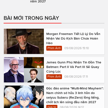
năm 2027
BÀI MỚI TRONG NGÀY
Morgan Freeman Tiết Lộ Lý Do Vẫn
Nhận Vai Dù Kịch Bản Chưa Hoàn
Hảo
Phim Ảnh
09/08/2026 19:10
James Gunn Phủ Nhận Tin Đồn The
Batman: Part II Và Part III Sẽ Quay
Cùng Lúc
Phim Ảnh
08/08/2026 17:11
Độc đáo anime "Multi-Mind Mayhem":
Nam chính sở hữu 3 linh hồn do
seiyuu Subaru (Re:Zero) lồng tiếng,
chốt lịch lên sóng đầu năm 2027
Giải trí
08/08/2026 14:12