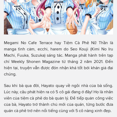
Megami No Cafe Terrace hay Tiệm Cà Phê Nữ Thần là
manga tình cảm, ecchi, harem do Seo Kouji (Kimi No Iru
Machi, Fuuka, Suzuka) sáng tác. Manga phát hành trên tạp
chí Weekly Shonen Magazine từ tháng 2 năm 2021. Đến
hiện tại, truyện vẫn được đón nhận khá tốt bởi khán giả đại
chúng.
Sau khi bà qua đời, Hayato quay về ngôi nhà của bà sống.
Lúc này, cậu phát hiện ra có 5 cô gái đang ở đây! Họ là nhân
viên của tiệm cà phê do bà quản lý. Để tiếp quản công việc
của bà, Hayato trở thành chủ mới của quán, từng bước đưa
quán cà phê trở nên nổi tiếng cùng với 5 cô nàng xinh đẹp.