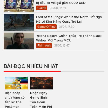
bị đầu cơ với giá gần 4.000 USD
Giải trí
03/08, 16:14
Lord of the Rings: War in the North Bất Ngờ
Hé Lộ Khả Năng Quay Trở Lại
Game Offline
31/07, 17:30
Yelena Belova Chính Thức Trở Thành Black
Widow Mới Trong MCU
Phim Ảnh
31/07, 16:47
BÀI ĐỌC NHIỀU NHẤT
Biện pháp
Nhận Ngay
chưa từng có
Game Sinh
tiền lệ: The
Tồn Hoàn
Pokémon
Toàn Miễn Phí