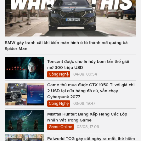
BMW gây tranh cãi khi biến màn hình ô tô thành nơi quảng bá
Spider-Man
Tencent được cho là hủy bom tấn thế giới
mở 300 triệu USD
Công Nghệ
04/08, 09:54
Game thủ mua được GTX 1050 Ti với giá chỉ
2 USD tại cửa hàng đồ cũ, vẫn chạy
Cyberpunk 2077
Công Nghệ
03/08, 19:47
Mistfall Hunter: Bảng Xếp Hạng Các Lớp
Nhân Vật Trong Game
Game Online
03/08, 17:06
Palworld TCG gây sốt ngày ra mắt, thẻ hiếm