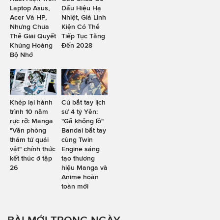
Laptop Asus,
Dấu Hiệu Hạ
Acer Và HP,
Nhiệt, Giá Linh
Nhưng Chưa
Kiện Có Thể
Thể Giải Quyết
Tiếp Tục Tăng
Khủng Hoảng
Đến 2028
Bộ Nhớ
Khép lại hành
Cú bắt tay lịch
trình 10 năm
sử 4 tỷ Yên:
rực rỡ: Manga
"Gã khổng lồ"
"Văn phòng
Bandai bắt tay
thám tử quái
cùng Twin
vật" chính thức
Engine sáng
kết thúc ở tập
tạo thương
26
hiệu Manga và
Anime hoàn
toàn mới