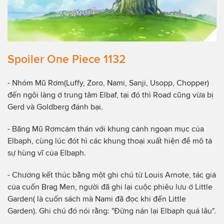
Spoiler One Piece 1132
- Nhóm Mũ Rơm(Luffy, Zoro, Nami, Sanji, Usopp, Chopper)
đến ngôi làng ở trung tâm Elbaf, tại đó thì Road cũng vừa bị
Gerd và Goldberg đánh bại.
- Băng Mũ Rơmcảm thán với khung cảnh ngoạn mục của
Elbaph, cùng lúc đót hì các khung thoại xuất hiện để mô tả
sự hùng vĩ của Elbaph.
- Chương kết thúc bằng một ghi chú từ Louis Arnote, tác giả
của cuốn Brag Men, người đã ghi lại cuộc phiêu lưu ở Little
Garden( là cuốn sách mà Nami đã đọc khi đến Little
Garden). Ghi chú đó nói rằng: "Đừng nán lại Elbaph quá lâu".