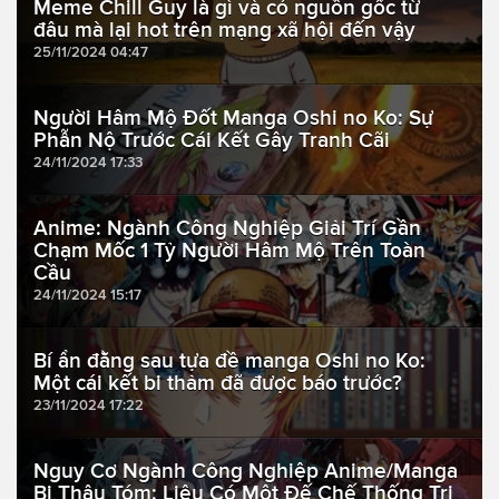
Meme Chill Guy là gì và có nguồn gốc từ
đâu mà lại hot trên mạng xã hội đến vậy
25/11/2024 04:47
Người Hâm Mộ Đốt Manga Oshi no Ko: Sự
Phẫn Nộ Trước Cái Kết Gây Tranh Cãi
24/11/2024 17:33
Anime: Ngành Công Nghiệp Giải Trí Gần
Chạm Mốc 1 Tỷ Người Hâm Mộ Trên Toàn
Cầu
24/11/2024 15:17
Bí ẩn đằng sau tựa đề manga Oshi no Ko:
Một cái kết bi thảm đã được báo trước?
23/11/2024 17:22
Nguy Cơ Ngành Công Nghiệp Anime/Manga
Bị Thâu Tóm: Liệu Có Một Đế Chế Thống Trị