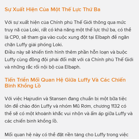
Sự Xuất Hiện Của Một Thế Lực Thứ Ba
Với sự xuất hiện của Chính phủ Thế Giới thông qua mức
truy nã của Loki, rất có khả năng một thế lực thứ ba, có thể
là CP0, sẽ tham gia vào cuộc xung đột tại Elbaph để ngăn
chặn Luffy giải phóng Loki.
Điều này sẽ khiến tình hình thêm phần hỗn loạn và buộc
Luffy cùng đồng đội phải đối mặt với cả Chính phủ Thế Giới
và những rắc rối nội bộ của Elbaph.
Tiến Triển Mối Quan Hệ Giữa Luffy Và Các Chiến
Binh Khổng Lồ
Với việc Hajrudin và Stansen đang chuẩn bị một bữa tiệc
lớn để chào đón Luffy và nhóm Mũ Rơm, chương 1132 có
thể sẽ có một khoảnh khắc vui nhộn và ấm áp giữa Luffy và
các chiến binh khổng lồ.
Mối quan hệ này có thể đặt nền tảng cho Luffy trong việc