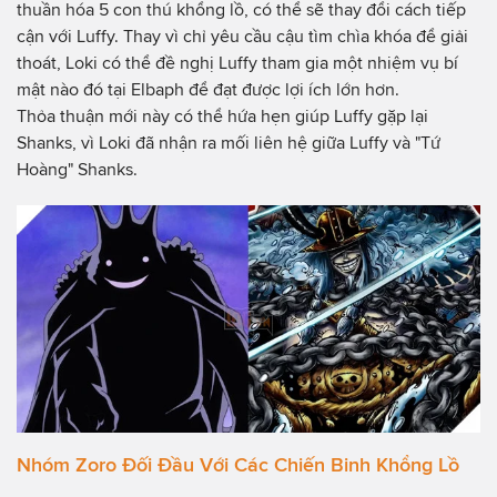
thuần hóa 5 con thú khổng lồ, có thể sẽ thay đổi cách tiếp
cận với Luffy. Thay vì chỉ yêu cầu cậu tìm chìa khóa để giải
thoát, Loki có thể đề nghị Luffy tham gia một nhiệm vụ bí
mật nào đó tại Elbaph để đạt được lợi ích lớn hơn.
Thỏa thuận mới này có thể hứa hẹn giúp Luffy gặp lại
Shanks, vì Loki đã nhận ra mối liên hệ giữa Luffy và "Tứ
Hoàng" Shanks.
Nhóm Zoro Đối Đầu Với Các Chiến Binh Khổng Lồ