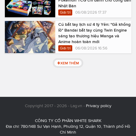
Pokémon TCG chỉ dành cho công dân
Nhật Bản
Giải trí
06/08/2026 17:37
Cú bắt tay lịch sử 4 tỷ Yên: "Gã khổng
lồ" Bandai bắt tay cùng Twin Engine
sáng tạo thương hiệu Manga và
Anime hoàn toàn mới
Giải trí
06/08/2026 16:56
XEM THÊM
Copyright 2017 - 2026 - Lag.vn -
Privacy policy
CÔNG TY CỔ PHẦN WHITE SHARK
Địa chỉ: 780/14B Sư Vạn Hạnh, Phường 12, Quận 10, Thành phố Hồ
Chí Minh