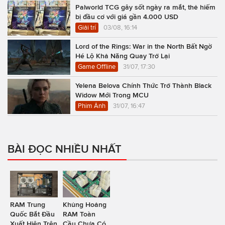
Palworld TCG gây sốt ngày ra mắt, thẻ hiếm
bị đầu cơ với giá gần 4.000 USD
Giải trí
03/08, 16:14
Lord of the Rings: War in the North Bất Ngờ
Hé Lộ Khả Năng Quay Trở Lại
Game Offline
31/07, 17:30
Yelena Belova Chính Thức Trở Thành Black
Widow Mới Trong MCU
Phim Ảnh
31/07, 16:47
BÀI ĐỌC NHIỀU NHẤT
RAM Trung
Khủng Hoảng
Quốc Bắt Đầu
RAM Toàn
Xuất Hiện Trên
Cầu Chưa Có