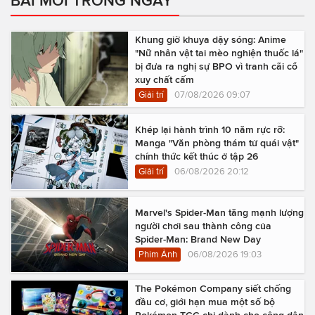
BÀI MỚI TRONG NGÀY
Khung giờ khuya dậy sóng: Anime
"Nữ nhân vật tai mèo nghiện thuốc lá"
bị đưa ra nghị sự BPO vì tranh cãi cổ
xuy chất cấm
Giải trí
07/08/2026 09:07
Khép lại hành trình 10 năm rực rỡ:
Manga "Văn phòng thám tử quái vật"
chính thức kết thúc ở tập 26
Giải trí
06/08/2026 20:12
Marvel's Spider-Man tăng mạnh lượng
người chơi sau thành công của
Spider-Man: Brand New Day
Phim Ảnh
06/08/2026 19:03
The Pokémon Company siết chống
đầu cơ, giới hạn mua một số bộ