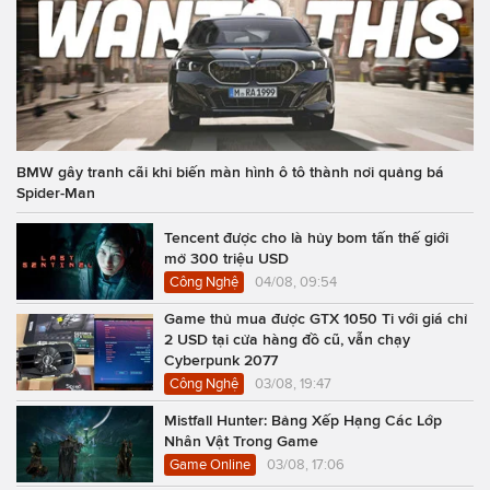
BMW gây tranh cãi khi biến màn hình ô tô thành nơi quảng bá
Spider-Man
Tencent được cho là hủy bom tấn thế giới
mở 300 triệu USD
Công Nghệ
04/08, 09:54
Game thủ mua được GTX 1050 Ti với giá chỉ
2 USD tại cửa hàng đồ cũ, vẫn chạy
Cyberpunk 2077
Công Nghệ
03/08, 19:47
Mistfall Hunter: Bảng Xếp Hạng Các Lớp
Nhân Vật Trong Game
Game Online
03/08, 17:06