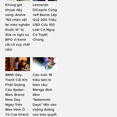
Khung giờ
Leonardo
khuya dậy
DiCaprio Cùng
sóng: Anime
Jeff Bezos Lập
"Nữ nhân vật
Quỹ 200 Triệu
tai mèo nghiện
USD Cứu 100
thuốc lá" bị
Loài Có Nguy
đưa ra nghị sự
Cơ Tuyệt
BPO vì tranh
Chủng
cãi cổ xuy chất
cấm
BMW Gây
Cán mốc 18
Tranh Cãi Khi
triệu bản in
Phát Quảng
toàn cầu:
Cáo Spider-
Manga đình
Man: Brand
đám
New Day
"Sakamoto
Ngay Trên
Days" tiến vào
Màn Hình Ô
chặng đường
Tô Của Khách
cao trào quyết