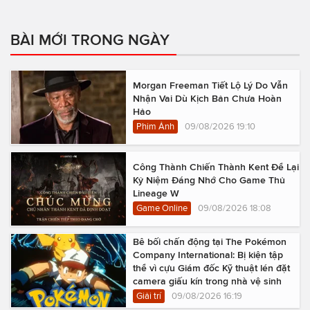
BÀI MỚI TRONG NGÀY
Morgan Freeman Tiết Lộ Lý Do Vẫn
Nhận Vai Dù Kịch Bản Chưa Hoàn
Hảo
Phim Ảnh
09/08/2026 19:10
Công Thành Chiến Thành Kent Để Lại
Kỷ Niệm Đáng Nhớ Cho Game Thủ
Lineage W
Game Online
09/08/2026 18:08
Bê bối chấn động tại The Pokémon
Company International: Bị kiện tập
thể vì cựu Giám đốc Kỹ thuật lén đặt
camera giấu kín trong nhà vệ sinh
Giải trí
09/08/2026 16:19