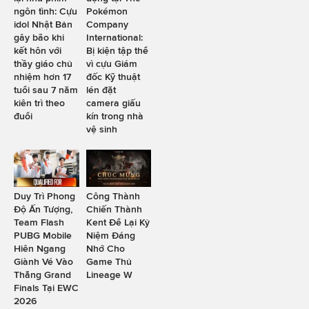
ngôn tình: Cựu
Pokémon
idol Nhật Bản
Company
gây bão khi
International:
kết hôn với
Bị kiện tập thể
thầy giáo chủ
vì cựu Giám
nhiệm hơn 17
đốc Kỹ thuật
tuổi sau 7 năm
lén đặt
kiên trì theo
camera giấu
đuổi
kín trong nhà
vệ sinh
Duy Trì Phong
Công Thành
Độ Ấn Tượng,
Chiến Thành
Team Flash
Kent Để Lại Kỷ
PUBG Mobile
Niệm Đáng
Hiên Ngang
Nhớ Cho
Giành Vé Vào
Game Thủ
Thẳng Grand
Lineage W
Finals Tại EWC
2026