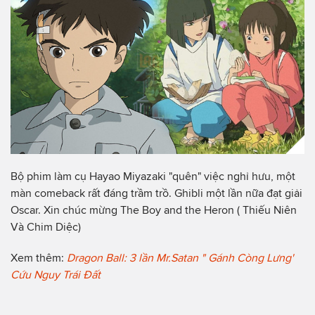
Bộ phim làm cụ Hayao Miyazaki "quên" việc nghỉ hưu, một
màn comeback rất đáng trầm trồ. Ghibli một lần nữa đạt giải
Oscar. Xin chúc mừng The Boy and the Heron ( Thiếu Niên
Và Chim Diệc)
Xem thêm:
Dragon Ball: 3 lần Mr.Satan " Gánh Còng Lưng'
Cứu Nguy Trái Đất