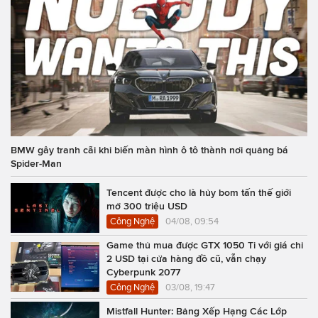
BMW gây tranh cãi khi biến màn hình ô tô thành nơi quảng bá
Spider-Man
Tencent được cho là hủy bom tấn thế giới
mở 300 triệu USD
Công Nghệ
04/08, 09:54
Game thủ mua được GTX 1050 Ti với giá chỉ
2 USD tại cửa hàng đồ cũ, vẫn chạy
Cyberpunk 2077
Công Nghệ
03/08, 19:47
Mistfall Hunter: Bảng Xếp Hạng Các Lớp