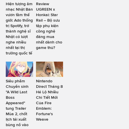
Hiện tượng âm
Review
nhạc Nhật Bản
UGREEN x
vươn tầm thế
Honkai: Star
giới: Ado thống
Rail – Bộ sưu
trị Spotify, trở
tập phụ kiện
thành nghệ sĩ
công nghệ
Nhật có lượt
đáng mua
nghe nhiều
nhất dành cho
nhất tại thị
game thủ?
trường quốc tế
Siêu phẩm
Nintendo
Chuyển sinh
Direct Tháng 8
"A Wild Last
Hé Lộ Nhiều
Boss
Chi Tiết Mới
Appeared"
Của Fire
tung Trailer
Emblem:
Mùa 2, chốt
Fortune's
lịch tái xuất
Weave
bùng nổ vào