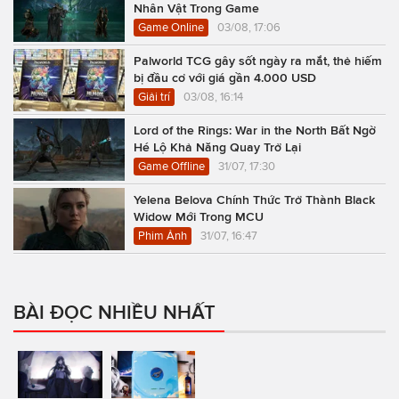
Nhân Vật Trong Game
Game Online
03/08, 17:06
Palworld TCG gây sốt ngày ra mắt, thẻ hiếm
bị đầu cơ với giá gần 4.000 USD
Giải trí
03/08, 16:14
Lord of the Rings: War in the North Bất Ngờ
Hé Lộ Khả Năng Quay Trở Lại
Game Offline
31/07, 17:30
Yelena Belova Chính Thức Trở Thành Black
Widow Mới Trong MCU
Phim Ảnh
31/07, 16:47
BÀI ĐỌC NHIỀU NHẤT