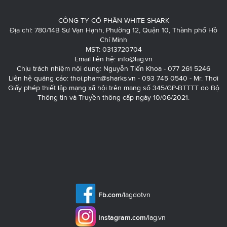
CÔNG TY CỔ PHẦN WHITE SHARK
Địa chỉ: 780/14B Sư Vạn Hạnh, Phường 12, Quận 10, Thành phố Hồ
Chí Minh
MST: 0313720704
Email liên hệ:
info@lag.vn
Chịu trách nhiệm nội dung: Nguyễn Tiến Khoa - 077 261 5246
Liên hệ quảng cáo:
thoi.pham@sharks.vn
- 093 745 0540 - Mr. Thơi
Giấy phép thiết lập mạng xã hội trên mạng số 345/GP-BTTTT do Bộ
Thông tin và Truyền thông cấp ngày 10/06/2021.
Fb.com/
lagdotvn
Instagram.com/
lag.vn