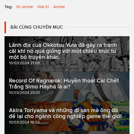
Tag:
tin anime
Giải trí
Anime
BÀI CÙNG CHUYÊN MỤC
Lãnh địa của Okkotsu Yuta đã gây ra tranh
cãi khi nó quá giống với một chiêu thức từ
một bộ truyện khác.
10/03/2024 21:09
Record Of Ragnarok: Huyền thoại Cái Chết
Trắng Simo Häyhä là ai?
10/03/2024 20:01
Akira Toriyama và những di sản mà ông đã
để lại cho ngành công nghiệp game thế giới
10/03/2024 16:02