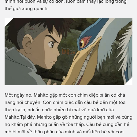
mình nỗi buồn và sự cô đơn, luôn cảm thấy lạc lõng trong
thế giới xung quanh.
Một ngày nọ, Mahito gặp một con chim diệc bí ẩn có khả
năng nói chuyện. Con chim diệc dẫn cậu bé đến một tòa
tháp kỳ lạ, nơi ẩn chứa nhiều bí mật về quá khứ của
Mahito.Tại đây, Mahito gặp gỡ những người bạn mới và cùng
họ khám phá những bí ẩn về tòa tháp. Cậu bé cũng dần hé
mở bí mật về thân phận của mình và mối liên hệ với con