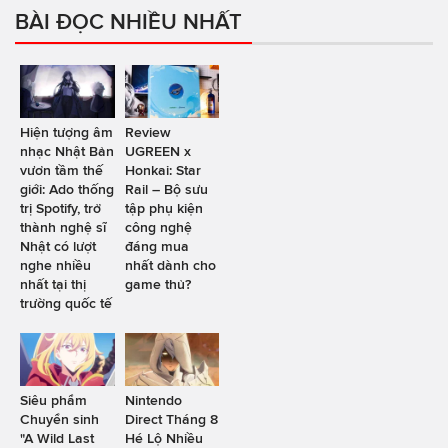
BÀI ĐỌC NHIỀU NHẤT
Hiện tượng âm
Review
nhạc Nhật Bản
UGREEN x
vươn tầm thế
Honkai: Star
giới: Ado thống
Rail – Bộ sưu
trị Spotify, trở
tập phụ kiện
thành nghệ sĩ
công nghệ
Nhật có lượt
đáng mua
nghe nhiều
nhất dành cho
nhất tại thị
game thủ?
trường quốc tế
Siêu phẩm
Nintendo
Chuyển sinh
Direct Tháng 8
"A Wild Last
Hé Lộ Nhiều