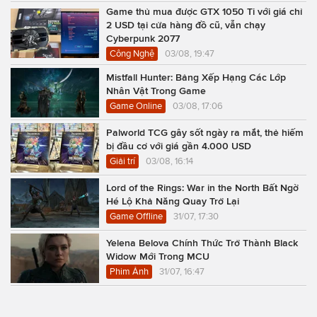
Game thủ mua được GTX 1050 Ti với giá chỉ
2 USD tại cửa hàng đồ cũ, vẫn chạy
Cyberpunk 2077
Công Nghệ
03/08, 19:47
Mistfall Hunter: Bảng Xếp Hạng Các Lớp
Nhân Vật Trong Game
Game Online
03/08, 17:06
Palworld TCG gây sốt ngày ra mắt, thẻ hiếm
bị đầu cơ với giá gần 4.000 USD
Giải trí
03/08, 16:14
Lord of the Rings: War in the North Bất Ngờ
Hé Lộ Khả Năng Quay Trở Lại
Game Offline
31/07, 17:30
Yelena Belova Chính Thức Trở Thành Black
Widow Mới Trong MCU
Phim Ảnh
31/07, 16:47