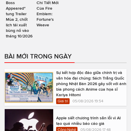
Boss
Chi Tiết Mới
Appeared"
Của Fire
tung Trailer
Emblem:
Mùa 2, chốt
Fortune's
lịch tái xuất
Weave
bùng nổ vào
tháng 10/2026
BÀI MỚI TRONG NGÀY
Sự kết hợp độc đáo giữa chính trị và
văn hóa đại chúng: Sách Trắng Quốc
phòng Nhật Bản 2026 gây sốt với ảnh
bìa phong cách Anime của họa sĩ
Kariya Hitomi
Giải trí
05/08/2026 19:54
Apple siết chương trình săn lỗi vì AI
tạo quá nhiều báo cáo giả
Công Nghệ
05/08/2026 17:48