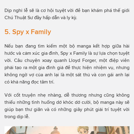
Dịp nghỉ lễ sẽ là cơ hội tuyệt vời để bạn khám phá thế giới
Chú Thuật Sư đầy hấp dẫn và ly kỳ.
5. Spy x Family
Nếu bạn đang tìm kiếm một bộ manga kết hợp giữa hài
hước và cảm xúc gia đình, Spy x Family là sự lựa chọn tuyệt
vời. Câu chuyện xoay quanh Lloyd Forger, một điệp viên
phải tạo ra một gia đình giả để thực hiện nhiệm vụ, nhưng
không ngờ vợ của anh lại là một sát thủ và con gái anh lại
có khả năng đọc tâm trí.
Với cốt truyện nhẹ nhàng, dễ thương nhưng cũng không
thiếu những tình huống dở khóc dở cười, bộ manga này sẽ
giúp bạn thư giãn và có những giây phút giải trí tuyệt vời
trong dịp lễ.