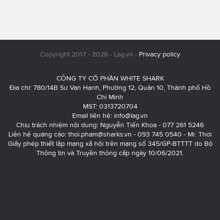
Copyright 2017 - 2026 - Lag.vn -
Privacy policy
CÔNG TY CỔ PHẦN WHITE SHARK
Địa chỉ: 780/14B Sư Vạn Hạnh, Phường 12, Quận 10, Thành phố Hồ
Chí Minh
MST: 0313720704
Email liên hệ:
info@lag.vn
Chịu trách nhiệm nội dung: Nguyễn Tiến Khoa - 077 261 5246
Liên hệ quảng cáo:
thoi.pham@sharks.vn
- 093 745 0540 - Mr. Thơi
Giấy phép thiết lập mạng xã hội trên mạng số 345/GP-BTTTT do Bộ
Thông tin và Truyền thông cấp ngày 10/06/2021.