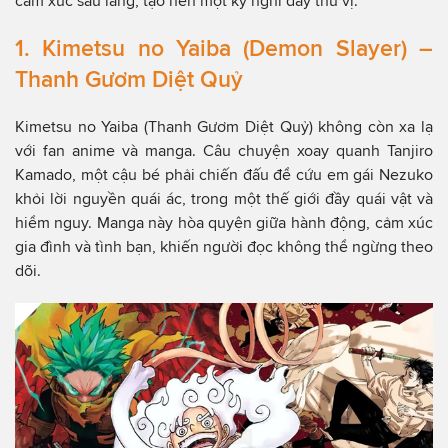
cảm xúc sâu lắng, tạo nên một kỳ nghỉ đầy thú vị.
1. Kimetsu no Yaiba (Demon Slayer) –
Thanh Gươm Diệt Quỷ
Kimetsu no Yaiba (Thanh Gươm Diệt Quỷ) không còn xa lạ
với fan anime và manga. Câu chuyện xoay quanh Tanjiro
Kamado, một cậu bé phải chiến đấu để cứu em gái Nezuko
khỏi lời nguyền quái ác, trong một thế giới đầy quái vật và
hiểm nguy. Manga này hòa quyện giữa hành động, cảm xúc
gia đình và tình bạn, khiến người đọc không thể ngừng theo
dõi.