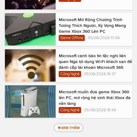
Microsoft Mở Rộng Chương Trình
Tương Thích Ngược, Kỳ Vọng Mang
Game Xbox 360 Lên PC
Game Offline
05/08/2026 17:06
Microsoft cảnh báo tin tặc nghi liên
quan Nga lợi dụng Wi-Fi khách sạn để
đánh cắp tài khoản Microsoft 365
Công Nghệ
05/08/2026 16:37
Microsoft muốn đưa game Xbox 360
lên PC, mở rộng hệ sinh thái Xbox đa
nền tảng
Công Nghệ
05/08/2026 15:43
XEM THÊM