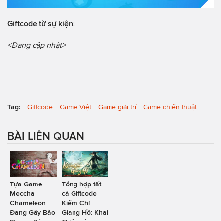
Giftcode từ sự kiện:
<Đang cập nhật>
Tag:
Giftcode
Game Việt
Game giải trí
Game chiến thuật
BÀI LIÊN QUAN
Tựa Game
Tổng hợp tất
Meccha
cả Giftcode
Chameleon
Kiếm Chỉ
Đang Gây Bão
Giang Hồ: Khai