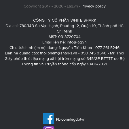
Copyright 2017 - 2026 - Lag.vn -
Privacy policy
CÔNG TY CỔ PHẦN WHITE SHARK
Địa chỉ: 780/14B Sư Vạn Hạnh, Phường 12, Quận 10, Thành phố Hồ
Chí Minh
MST: 0313720704
Email liên hệ:
info@lag.vn
Chịu trách nhiệm nội dung: Nguyễn Tiến Khoa - 077 261 5246
Liên hệ quảng cáo:
thoi.pham@sharks.vn
- 093 745 0540 - Mr. Thơi
Giấy phép thiết lập mạng xã hội trên mạng số 345/GP-BTTTT do Bộ
Thông tin và Truyền thông cấp ngày 10/06/2021.
Fb.com/
lagdotvn