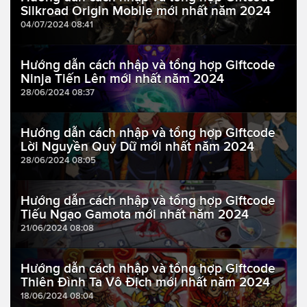
Silkroad Origin Mobile mới nhất năm 2024
04/07/2024 08:41
Hướng dẫn cách nhập và tổng hợp Giftcode
Ninja Tiến Lên mới nhất năm 2024
28/06/2024 08:37
Hướng dẫn cách nhập và tổng hợp Giftcode
Lời Nguyền Quỷ Dữ mới nhất năm 2024
28/06/2024 08:05
Hướng dẫn cách nhập và tổng hợp Giftcode
Tiếu Ngạo Gamota mới nhất năm 2024
21/06/2024 08:08
Hướng dẫn cách nhập và tổng hợp Giftcode
Thiên Đình Ta Vô Địch mới nhất năm 2024
18/06/2024 08:04