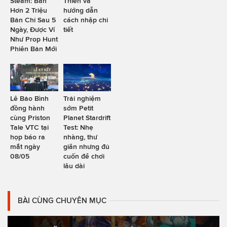
Steam: Bán
Thiên và
Hơn 2 Triệu
hướng dẫn
Bản Chỉ Sau 5
cách nhập chi
Ngày, Được Ví
tiết
Như Prop Hunt
Phiên Bản Mới
Lê Bảo Bình
Trải nghiệm
đồng hành
sớm Petit
cùng Priston
Planet Stardrift
Tale VTC tại
Test: Nhẹ
họp báo ra
nhàng, thư
mắt ngày
giãn nhưng đủ
08/05
cuốn để chơi
lâu dài
BÀI CÙNG CHUYÊN MỤC