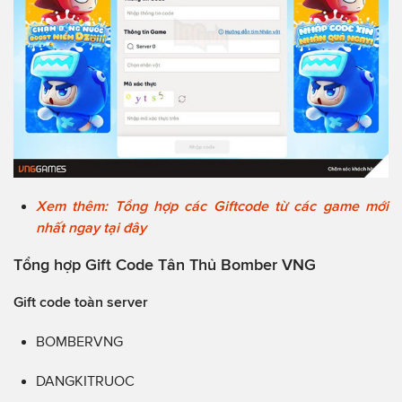
Xem thêm: Tổng hợp các Giftcode từ các game mới
nhất ngay tại đây
Tổng hợp Gift Code Tân Thủ Bomber VNG
Gift code toàn server
BOMBERVNG
DANGKITRUOC