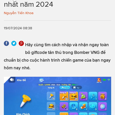
nhất năm 2024
Nguyễn Tiến Khoa
19/07/2024 08:38
Hãy cùng tìm cách nhập và nhận ngay toàn
bô giftcode tân thủ trong Bomber VNG để
chuẩn bị cho cuộc hành trình chiến game của bạn ngay
hôm nay nhé.