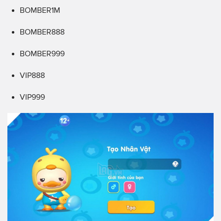
BOMBER1M
BOMBER888
BOMBER999
VIP888
VIP999