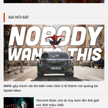
BÀI NỔI BẬT
BMW gây tranh cãi khi biến màn hình ô tô thành nơi quảng bá
Spider-Man
Tencent được cho là hủy bom tấn thế giới
mở 300 triệu USD