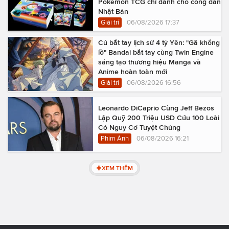
Pokémon TCG chỉ dành cho công dân
Nhật Bản
Giải trí
06/08/2026 17:37
Cú bắt tay lịch sử 4 tỷ Yên: "Gã khổng
lồ" Bandai bắt tay cùng Twin Engine
sáng tạo thương hiệu Manga và
Anime hoàn toàn mới
Giải trí
06/08/2026 16:56
Leonardo DiCaprio Cùng Jeff Bezos
Lập Quỹ 200 Triệu USD Cứu 100 Loài
Có Nguy Cơ Tuyệt Chủng
Phim Ảnh
06/08/2026 16:21
XEM THÊM