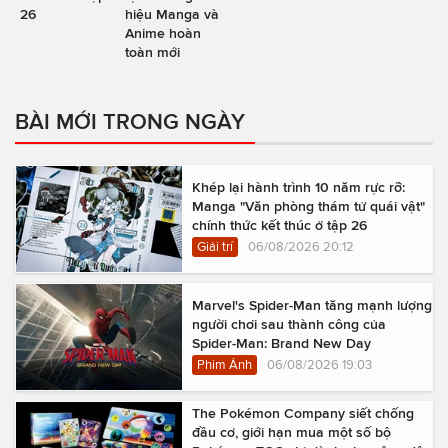
26
hiệu Manga và
Anime hoàn
toàn mới
BÀI MỚI TRONG NGÀY
Khép lại hành trình 10 năm rực rỡ:
Manga "Văn phòng thám tử quái vật"
chính thức kết thúc ở tập 26
Giải trí
06/08/2026 20:12
Marvel's Spider-Man tăng mạnh lượng
người chơi sau thành công của
Spider-Man: Brand New Day
Phim Ảnh
06/08/2026 19:03
The Pokémon Company siết chống
đầu cơ, giới hạn mua một số bộ