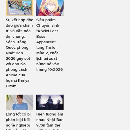
Sự kết hợp độc
Siêu phẩm
đáo giữa chính
Chuyển sinh
trị và văn hóa
"A Wild Last
đại chúng:
Boss
Sách Trắng
Appeared"
Quốc phòng
tung Trailer
Nhật Bản
Mùa 2, chốt
2026 gây sốt
lịch tái xuất
với ảnh bìa
bùng nổ vào
phong cách
tháng 10/2026
Anime của
họa sĩ Kariya
Hitomi
Lòng tốt có bị
Hiện tượng âm
phân biệt bởi
nhạc Nhật Bản
nghề nghiệp?
vươn tầm thế