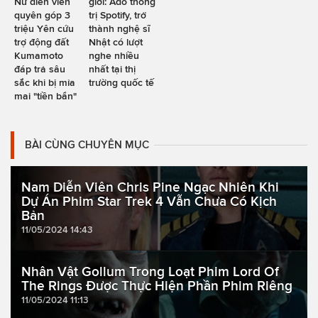
Nữ diễn viên
giới: Ado thống
quyên góp 3
trị Spotify, trở
triệu Yên cứu
thành nghệ sĩ
trợ động đất
Nhật có lượt
Kumamoto
nghe nhiều
đáp trả sâu
nhất tại thị
sắc khi bị mỉa
trường quốc tế
mai "tiền bẩn"
BÀI CÙNG CHUYÊN MỤC
Nam Diễn Viên Chris Pine Ngạc Nhiên Khi
Dự Án Phim Star Trek 4 Vẫn Chưa Có Kịch
Bản
11/05/2024 14:43
Nhân Vật Gollum Trong Loạt Phim Lord Of
The Rings Được Thực Hiện Phần Phim Riêng
11/05/2024 11:13