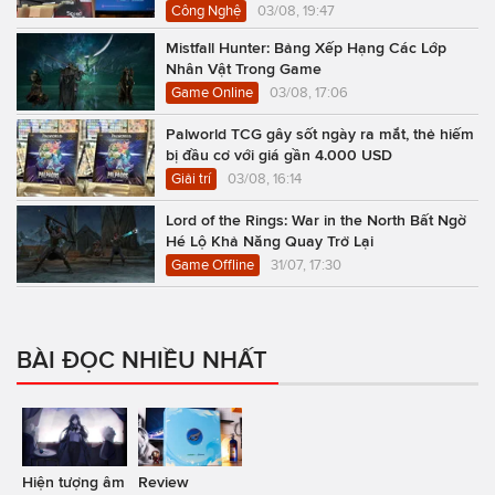
Công Nghệ
03/08, 19:47
Mistfall Hunter: Bảng Xếp Hạng Các Lớp
Nhân Vật Trong Game
Game Online
03/08, 17:06
Palworld TCG gây sốt ngày ra mắt, thẻ hiếm
bị đầu cơ với giá gần 4.000 USD
Giải trí
03/08, 16:14
Lord of the Rings: War in the North Bất Ngờ
Hé Lộ Khả Năng Quay Trở Lại
Game Offline
31/07, 17:30
BÀI ĐỌC NHIỀU NHẤT
Hiện tượng âm
Review