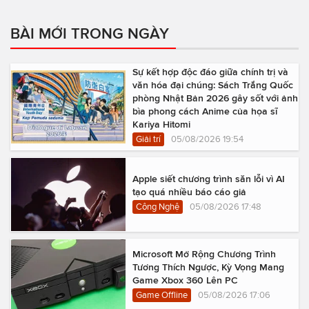
BÀI MỚI TRONG NGÀY
Sự kết hợp độc đáo giữa chính trị và
văn hóa đại chúng: Sách Trắng Quốc
phòng Nhật Bản 2026 gây sốt với ảnh
bìa phong cách Anime của họa sĩ
Kariya Hitomi
Giải trí
05/08/2026 19:54
Apple siết chương trình săn lỗi vì AI
tạo quá nhiều báo cáo giả
Công Nghệ
05/08/2026 17:48
Microsoft Mở Rộng Chương Trình
Tương Thích Ngược, Kỳ Vọng Mang
Game Xbox 360 Lên PC
Game Offline
05/08/2026 17:06