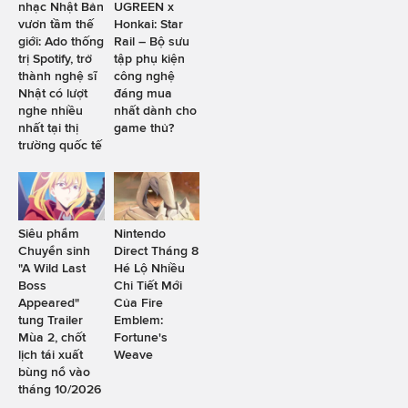
nhạc Nhật Bản
UGREEN x
vươn tầm thế
Honkai: Star
giới: Ado thống
Rail – Bộ sưu
trị Spotify, trở
tập phụ kiện
thành nghệ sĩ
công nghệ
Nhật có lượt
đáng mua
nghe nhiều
nhất dành cho
nhất tại thị
game thủ?
trường quốc tế
Siêu phẩm
Nintendo
Chuyển sinh
Direct Tháng 8
"A Wild Last
Hé Lộ Nhiều
Boss
Chi Tiết Mới
Appeared"
Của Fire
tung Trailer
Emblem:
Mùa 2, chốt
Fortune's
lịch tái xuất
Weave
bùng nổ vào
tháng 10/2026