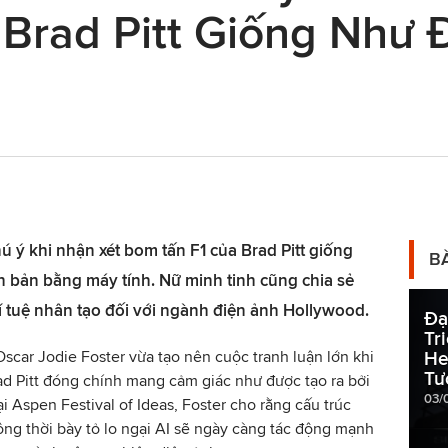
 Brad Pitt Giống Như 
ú ý khi nhận xét bom tấn F1 của Brad Pitt giống
B
ch bản bằng máy tính. Nữ minh tinh cũng chia sẻ
í tuệ nhân tạo đối với ngành điện ảnh Hollywood.
Đạ
Tr
Oscar Jodie Foster vừa tạo nên cuộc tranh luận lớn khi
He
Tư
ad Pitt đóng chính mang cảm giác như được tạo ra bởi
03/
tại Aspen Festival of Ideas, Foster cho rằng cấu trúc
ồng thời bày tỏ lo ngại AI sẽ ngày càng tác động mạnh