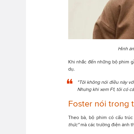
Hình ản
Khi nhắc đến những bộ phim gần
dụ.
"Tôi không nói điều này với
Nhưng khi xem F1, tôi có cả
Foster nói trong 
Theo bà, bộ phim có cấu trú
thức"
mà các trường điện ảnh t