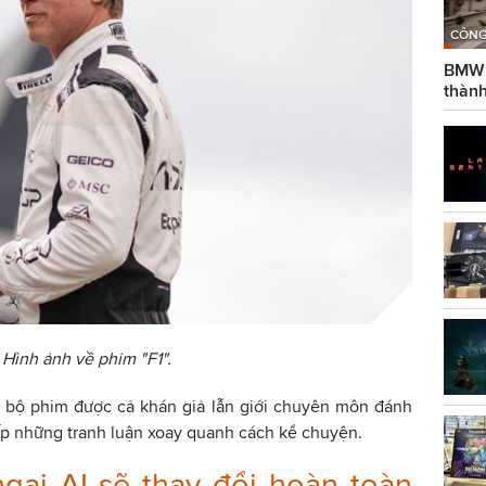
CÔNG
BMW g
thành
Hình ảnh về phim "F1".
y bộ phim được cả khán giả lẫn giới chuyên môn đánh
hấp những tranh luận xoay quanh cách kể chuyện.
ngại AI sẽ thay đổi hoàn toàn