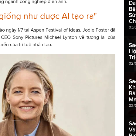
ong ngành công nghiệp điện ảnh.
Da
Bệ
 giống như được AI tạo ra"
Sú
Ch
03/
ào ngày 1/7 tại Aspen Festival of Ideas, Jodie Foster đã
CEO Sony Pictures Michael Lynton về tương lai của
riển của trí tuệ nhân tạo.
Sa
Hộ
Tr
02/
Sa
Kh
Bả
Ma
02/
Sa
Va
Ri