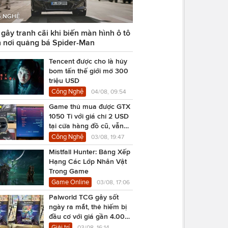
 NGHỆ
ây tranh cãi khi biến màn hình ô tô
 nơi quảng bá Spider-Man
Tencent được cho là hủy
bom tấn thế giới mở 300
triệu USD
Công Nghệ
04/08, 09:54
Game thủ mua được GTX
1050 Ti với giá chỉ 2 USD
tại cửa hàng đồ cũ, vẫn
chạy Cyberpunk 2077
Công Nghệ
03/08, 19:47
Mistfall Hunter: Bảng Xếp
Hạng Các Lớp Nhân Vật
Trong Game
Game Online
03/08, 17:06
Palworld TCG gây sốt
ngày ra mắt, thẻ hiếm bị
đầu cơ với giá gần 4.000
USD
Giải trí
03/08, 16:14