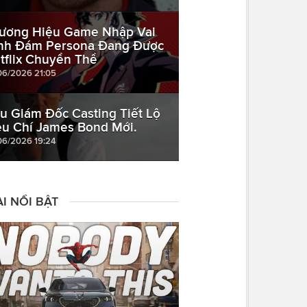
ương Hiệu Game Nhập Vai
nh Đám Persona Đang Được
tflix Chuyển Thể
06/2026 21:05
u Giám Đốc Casting Tiết Lộ
êu Chí James Bond Mới.
06/2026 19:24
I NỔI BẬT