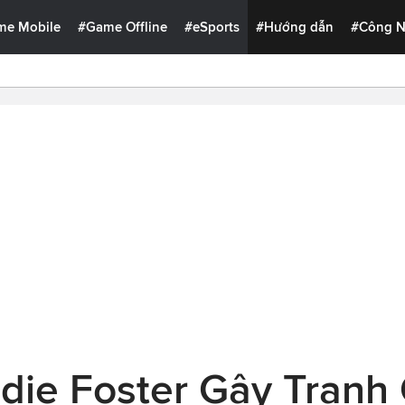
me Mobile
#Game Offline
#eSports
#Hướng dẫn
#Công 
die Foster Gây Tranh 