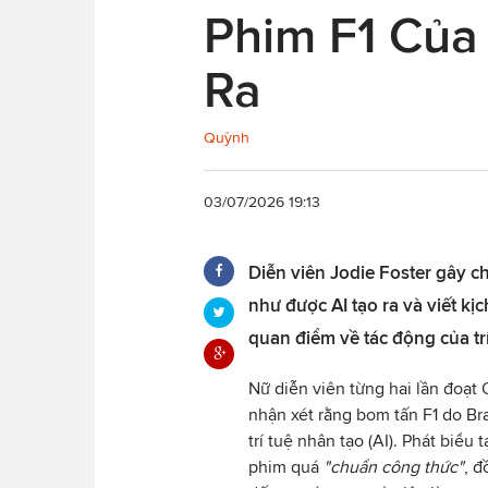
Phim F1 Của
Ra
Quỳnh
03/07/2026 19:13
Diễn viên Jodie Foster gây ch
như được AI tạo ra và viết kị
quan điểm về tác động của tr
Nữ diễn viên từng hai lần đoạt 
nhận xét rằng bom tấn F1 do Br
trí tuệ nhân tạo (AI). Phát biểu 
phim quá
"chuẩn công thức"
, đ