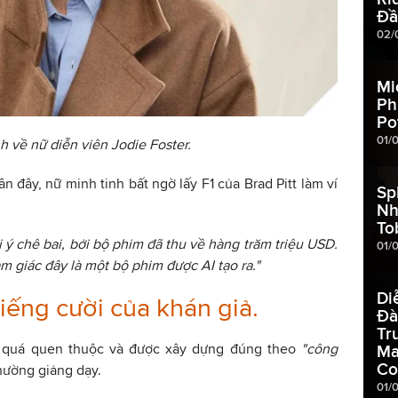
Đầ
02/
Mi
Ph
Po
01/
h về nữ diễn viên Jodie Foster.
 đây, nữ minh tinh bất ngờ lấy F1 của Brad Pitt làm ví
Sp
Nh
To
 ý chê bai, bởi bộ phim đã thu về hàng trăm triệu USD.
01/
m giác đây là một bộ phim được AI tạo ra."
Di
tiếng cười của khán giả.
Đà
Tr
c quá quen thuộc và được xây dựng đúng theo
"công
Ma
Co
hường giảng dạy.
01/