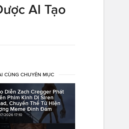
Được AI Tạo
ÀI CÙNG CHUYÊN MỤC
o Diễn Zach Cregger Phát
iển Phim Kinh Dị Siren
ad, Chuyển Thể Từ Hiện
ợng Meme Đình Đám
07/2026 17:10