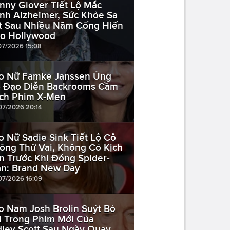
nny Glover Tiết Lộ Mắc
nh Alzheimer, Sức Khỏe Sa
t Sau Nhiều Năm Cống Hiến
o Hollywood
07/2026 15:08
o Nữ Famke Janssen Ủng
 Đạo Diễn Backrooms Cầm
ịch Phim X-Men
07/2026 20:14
o Nữ Sadie Sink Tiết Lộ Cô
ông Thử Vai, Không Có Kịch
n Trước Khi Đóng Spider-
n: Brand New Day
07/2026 16:09
o Nam Josh Brolin Suýt Bỏ
i Trong Phim Mới Của
dley Scott Sau Ngày Quay