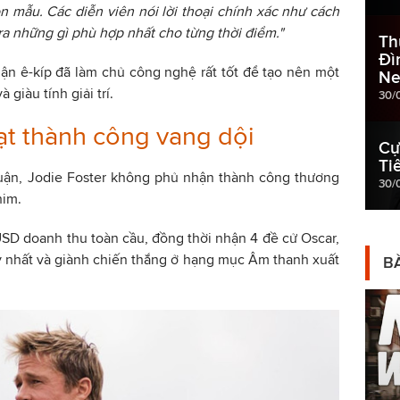
 mẫu. Các diễn viên nói lời thoại chính xác như cách
 ra những gì phù hợp nhất cho từng thời điểm."
Th
Đì
ận ê-kíp đã làm chủ công nghệ rất tốt để tạo nên một
Ne
giàu tính giải trí.
30/
ạt thành công vang dội
Cự
Ti
luận, Jodie Foster không phủ nhận thành công thương
30/
him.
USD doanh thu toàn cầu, đồng thời nhận 4 đề cử Oscar,
 nhất và giành chiến thắng ở hạng mục Âm thanh xuất
BÀ