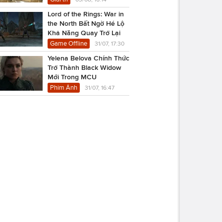
Lord of the Rings: War in
the North Bất Ngờ Hé Lộ
Khả Năng Quay Trở Lại
Game Offline
31/07, 17:30
Yelena Belova Chính Thức
Trở Thành Black Widow
Mới Trong MCU
Phim Ảnh
31/07, 16:47