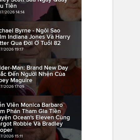
u Tiên
07/2026 14:14
chael Byrne - Ngôi Sao
im Indiana Jones Và Harry
tter Qua Đời Ở Tuổi 82
07/2026 19:17
ider-Man: Brand New Day
ắc Đến Người Nhện Của
bey Maguire
07/2026 17:09
ễn Viên Monica Barbaro
m Phán Tham Gia Tiền
uyện Ocean's Eleven Cùng
rgot Robbie Và Bradley
oper
07/2026 15:11