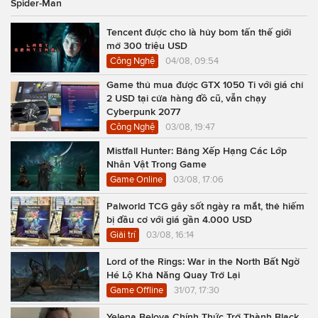
Spider-Man
Tencent được cho là hủy bom tấn thế giới
mở 300 triệu USD
Công Nghệ
04/08, 09:54
Game thủ mua được GTX 1050 Ti với giá chỉ
2 USD tại cửa hàng đồ cũ, vẫn chạy
Cyberpunk 2077
Công Nghệ
03/08, 19:47
Mistfall Hunter: Bảng Xếp Hạng Các Lớp
Nhân Vật Trong Game
Game Online
03/08, 17:06
Palworld TCG gây sốt ngày ra mắt, thẻ hiếm
bị đầu cơ với giá gần 4.000 USD
Giải trí
03/08, 16:14
Lord of the Rings: War in the North Bất Ngờ
Hé Lộ Khả Năng Quay Trở Lại
Game Offline
31/07, 17:30
Yelena Belova Chính Thức Trở Thành Black