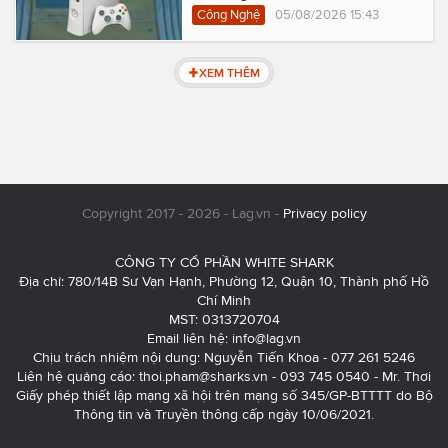
Công Nghệ
05/08/2026 15:43
XEM THÊM
Copyright 2017 - 2026 - Lag.vn -
Privacy policy
CÔNG TY CỔ PHẦN WHITE SHARK
Địa chỉ: 780/14B Sư Vạn Hạnh, Phường 12, Quận 10, Thành phố Hồ
Chí Minh
MST: 0313720704
Email liên hệ:
info@lag.vn
Chịu trách nhiệm nội dung: Nguyễn Tiến Khoa - 077 261 5246
Liên hệ quảng cáo:
thoi.pham@sharks.vn
- 093 745 0540 - Mr. Thơi
Giấy phép thiết lập mạng xã hội trên mạng số 345/GP-BTTTT do Bộ
Thông tin và Truyền thông cấp ngày 10/06/2021.