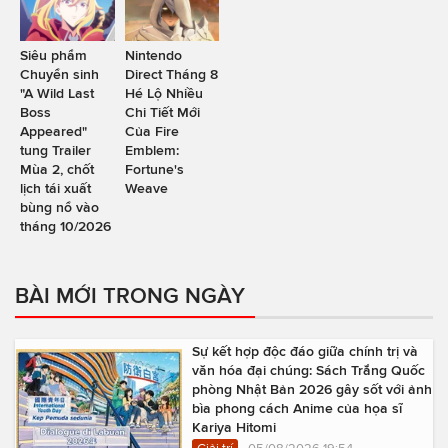
Siêu phẩm
Nintendo
Chuyển sinh
Direct Tháng 8
"A Wild Last
Hé Lộ Nhiều
Boss
Chi Tiết Mới
Appeared"
Của Fire
tung Trailer
Emblem:
Mùa 2, chốt
Fortune's
lịch tái xuất
Weave
bùng nổ vào
tháng 10/2026
BÀI MỚI TRONG NGÀY
Sự kết hợp độc đáo giữa chính trị và
văn hóa đại chúng: Sách Trắng Quốc
phòng Nhật Bản 2026 gây sốt với ảnh
bìa phong cách Anime của họa sĩ
Kariya Hitomi