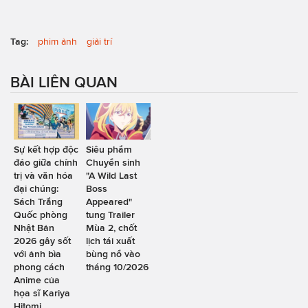
Tag:
phim ảnh
giải trí
BÀI LIÊN QUAN
Sự kết hợp độc
Siêu phẩm
đáo giữa chính
Chuyển sinh
trị và văn hóa
"A Wild Last
đại chúng:
Boss
Sách Trắng
Appeared"
Quốc phòng
tung Trailer
Nhật Bản
Mùa 2, chốt
2026 gây sốt
lịch tái xuất
với ảnh bìa
bùng nổ vào
phong cách
tháng 10/2026
Anime của
họa sĩ Kariya
Hitomi