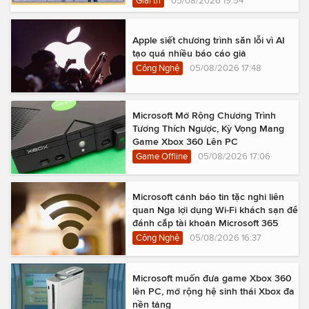
Giải trí
05/08/2026 19:54
Apple siết chương trình săn lỗi vì AI
tạo quá nhiều báo cáo giả
Công Nghệ
05/08/2026 17:48
Microsoft Mở Rộng Chương Trình
Tương Thích Ngược, Kỳ Vọng Mang
Game Xbox 360 Lên PC
Game Offline
05/08/2026 17:06
Microsoft cảnh báo tin tặc nghi liên
quan Nga lợi dụng Wi-Fi khách sạn để
đánh cắp tài khoản Microsoft 365
Công Nghệ
05/08/2026 16:37
Microsoft muốn đưa game Xbox 360
lên PC, mở rộng hệ sinh thái Xbox đa
nền tảng