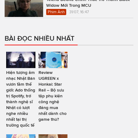
Widow Mới Trong MCU
Phim Ảnh
31/07, 16:47
BÀI ĐỌC NHIỀU NHẤT
Hiện tượng âm
Review
nhạc Nhật Bản
UGREEN x
vươn tầm thế
Honkai: Star
giới: Ado thống
Rail – Bộ sưu
trị Spotify, trở
tập phụ kiện
thành nghệ sĩ
công nghệ
Nhật có lượt
đáng mua
nghe nhiều
nhất dành cho
nhất tại thị
game thủ?
trường quốc tế