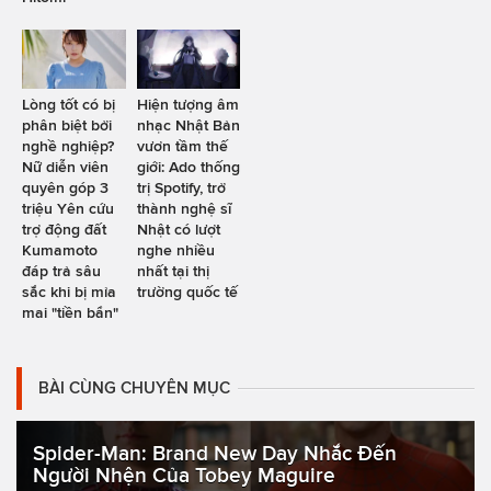
Lòng tốt có bị
Hiện tượng âm
phân biệt bởi
nhạc Nhật Bản
nghề nghiệp?
vươn tầm thế
Nữ diễn viên
giới: Ado thống
quyên góp 3
trị Spotify, trở
triệu Yên cứu
thành nghệ sĩ
trợ động đất
Nhật có lượt
Kumamoto
nghe nhiều
đáp trả sâu
nhất tại thị
sắc khi bị mỉa
trường quốc tế
mai "tiền bẩn"
BÀI CÙNG CHUYÊN MỤC
Spider-Man: Brand New Day Nhắc Đến
Người Nhện Của Tobey Maguire