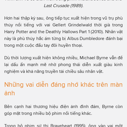
Last Crusade (1989).
Hơn hai thập kỷ sau, ông tiếp tục xuất hiện trong vũ trụ phù
thủy nổi tiếng với vai Gellert Grindelwald thời già trong
Harry Potter and the Deathly Hallows Part 1 (2010). Nhân vật
này là phù thủy hắc ám từng bị Albus Dumbledore đánh bại
trong một cuộc đấu tay đôi huyền thoại.
Dù thời lượng xuất hiện không nhiều, Michael Byrne vẫn để
lại dấu ấn mạnh mẽ nhờ phong thái diễn xuất giàu kinh
nghiệm và khả năng truyền tải chiều sâu nhân vật.
Những vai diễn đáng nhớ khác trên màn
ảnh
Bên cạnh hai thương hiệu điện ảnh đình đám, Byrne còn
góp mặt trong nhiều bộ phim nổi tiếng khác.
Trong bộ phim sử thi Braveheart (1995), ông vào vai một