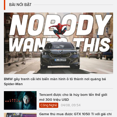
BÀI NỔI BẬT
BMW gây tranh cãi khi biến màn hình ô tô thành nơi quảng bá
Spider-Man
Tencent được cho là hủy bom tấn thế giới
mở 300 triệu USD
Công Nghệ
04/08, 09:54
Game thủ mua được GTX 1050 Ti với giá chỉ