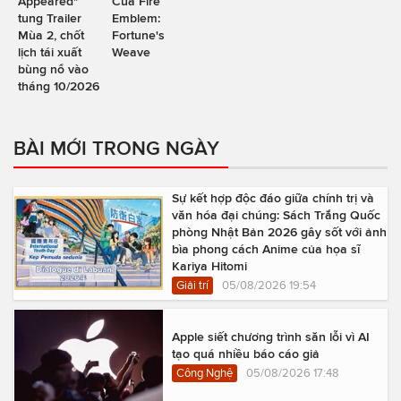
Appeared"
Của Fire
tung Trailer
Emblem:
Mùa 2, chốt
Fortune's
lịch tái xuất
Weave
bùng nổ vào
tháng 10/2026
BÀI MỚI TRONG NGÀY
Sự kết hợp độc đáo giữa chính trị và
văn hóa đại chúng: Sách Trắng Quốc
phòng Nhật Bản 2026 gây sốt với ảnh
bìa phong cách Anime của họa sĩ
Kariya Hitomi
Giải trí
05/08/2026 19:54
Apple siết chương trình săn lỗi vì AI
tạo quá nhiều báo cáo giả
Công Nghệ
05/08/2026 17:48