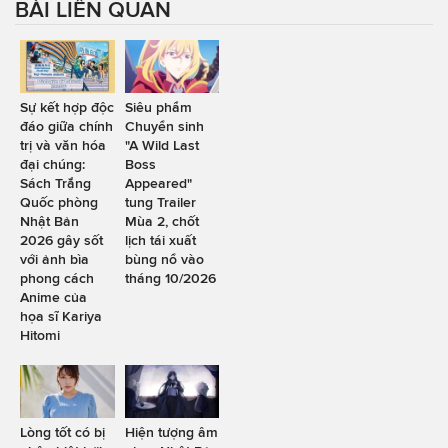
BÀI LIÊN QUAN
Sự kết hợp độc
Siêu phẩm
đáo giữa chính
Chuyển sinh
trị và văn hóa
"A Wild Last
đại chúng:
Boss
Sách Trắng
Appeared"
Quốc phòng
tung Trailer
Nhật Bản
Mùa 2, chốt
2026 gây sốt
lịch tái xuất
với ảnh bìa
bùng nổ vào
phong cách
tháng 10/2026
Anime của
họa sĩ Kariya
Hitomi
Lòng tốt có bị
Hiện tượng âm