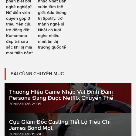
phân biệt bởi
nhạc Nhật Bản
nghề nghiệp?
vươn tầm thế
Nữ diễn viên
giới: Ado thống
quyên góp 3
trị Spotify, trở
triệu Yên cứu
thành nghệ sĩ
trợ động đất
Nhật có lượt
Kumamoto
nghe nhiều
đáp trả sâu
nhất tại thị
sắc khi bị mỉa
trường quốc tế
mai "tiền bẩn"
BÀI CÙNG CHUYÊN MỤC
Thương Hiệu Game Nhập Vai Đình Đám
Persona Đang Được Netflix Chuyển Thể
30/06/2026 21:05
Cựu Giám Đốc Casting Tiết Lộ Tiêu Chí
James Bond Mới.
30/06/2026 19:24