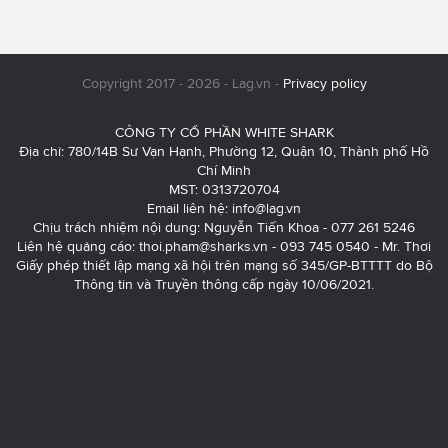
Copyright 2017 - 2026 - Lag.vn -
Privacy policy
CÔNG TY CỔ PHẦN WHITE SHARK
Địa chỉ: 780/14B Sư Vạn Hạnh, Phường 12, Quận 10, Thành phố Hồ
Chí Minh
MST: 0313720704
Email liên hệ:
info@lag.vn
Chịu trách nhiệm nội dung: Nguyễn Tiến Khoa - 077 261 5246
Liên hệ quảng cáo:
thoi.pham@sharks.vn
- 093 745 0540 - Mr. Thơi
Giấy phép thiết lập mạng xã hội trên mạng số 345/GP-BTTTT do Bộ
Thông tin và Truyền thông cấp ngày 10/06/2021.