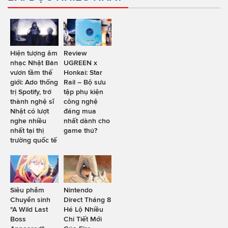
Hiện tượng âm
Review
nhạc Nhật Bản
UGREEN x
vươn tầm thế
Honkai: Star
giới: Ado thống
Rail – Bộ sưu
trị Spotify, trở
tập phụ kiện
thành nghệ sĩ
công nghệ
Nhật có lượt
đáng mua
nghe nhiều
nhất dành cho
nhất tại thị
game thủ?
trường quốc tế
Siêu phẩm
Nintendo
Chuyển sinh
Direct Tháng 8
"A Wild Last
Hé Lộ Nhiều
Boss
Chi Tiết Mới