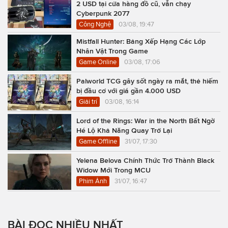
2 USD tại cửa hàng đồ cũ, vẫn chạy
Cyberpunk 2077
Công Nghệ
03/08, 19:47
Mistfall Hunter: Bảng Xếp Hạng Các Lớp
Nhân Vật Trong Game
Game Online
03/08, 17:06
Palworld TCG gây sốt ngày ra mắt, thẻ hiếm
bị đầu cơ với giá gần 4.000 USD
Giải trí
03/08, 16:14
Lord of the Rings: War in the North Bất Ngờ
Hé Lộ Khả Năng Quay Trở Lại
Game Offline
31/07, 17:30
Yelena Belova Chính Thức Trở Thành Black
Widow Mới Trong MCU
Phim Ảnh
31/07, 16:47
BÀI ĐỌC NHIỀU NHẤT