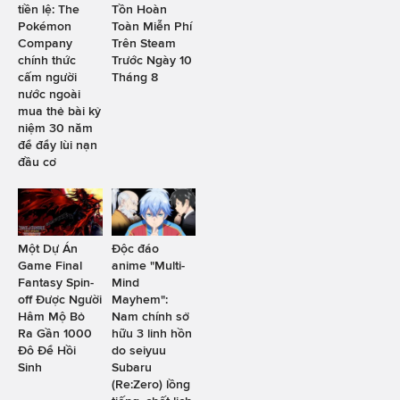
tiền lệ: The
Tồn Hoàn
Pokémon
Toàn Miễn Phí
Company
Trên Steam
chính thức
Trước Ngày 10
cấm người
Tháng 8
nước ngoài
mua thẻ bài kỷ
niệm 30 năm
để đẩy lùi nạn
đầu cơ
Một Dự Án
Độc đáo
Game Final
anime "Multi-
Fantasy Spin-
Mind
off Được Người
Mayhem":
Hâm Mộ Bỏ
Nam chính sở
Ra Gần 1000
hữu 3 linh hồn
Đô Để Hồi
do seiyuu
Sinh
Subaru
(Re:Zero) lồng