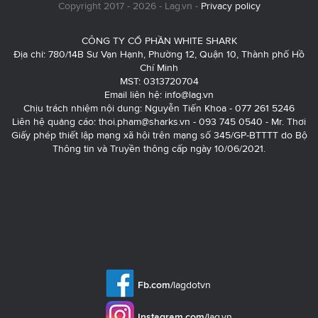
Copyright 2017 - 2026 - Lag.vn -
Privacy policy
CÔNG TY CỔ PHẦN WHITE SHARK
Địa chỉ: 780/14B Sư Vạn Hạnh, Phường 12, Quận 10, Thành phố Hồ
Chí Minh
MST: 0313720704
Email liên hệ:
info@lag.vn
Chịu trách nhiệm nội dung: Nguyễn Tiến Khoa - 077 261 5246
Liên hệ quảng cáo:
thoi.pham@sharks.vn
- 093 745 0540 - Mr. Thơi
Giấy phép thiết lập mạng xã hội trên mạng số 345/GP-BTTTT do Bộ
Thông tin và Truyền thông cấp ngày 10/06/2021.
Fb.com/
lagdotvn
Instagram.com/
lag.vn