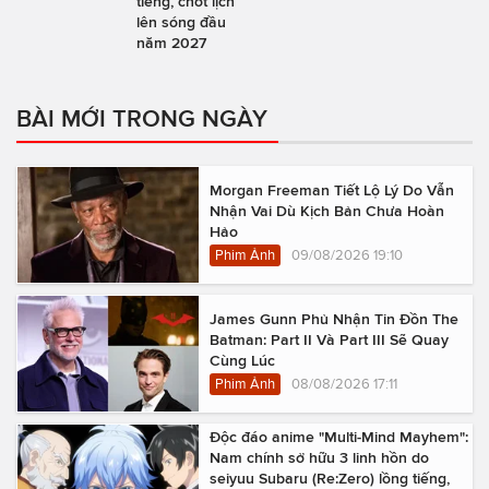
tiếng, chốt lịch
lên sóng đầu
năm 2027
BÀI MỚI TRONG NGÀY
Morgan Freeman Tiết Lộ Lý Do Vẫn
Nhận Vai Dù Kịch Bản Chưa Hoàn
Hảo
Phim Ảnh
09/08/2026 19:10
James Gunn Phủ Nhận Tin Đồn The
Batman: Part II Và Part III Sẽ Quay
Cùng Lúc
Phim Ảnh
08/08/2026 17:11
Độc đáo anime "Multi-Mind Mayhem":
Nam chính sở hữu 3 linh hồn do
seiyuu Subaru (Re:Zero) lồng tiếng,