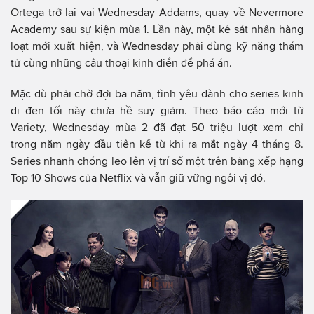
Ortega trở lại vai Wednesday Addams, quay về Nevermore
Academy sau sự kiện mùa 1. Lần này, một kẻ sát nhân hàng
loạt mới xuất hiện, và Wednesday phải dùng kỹ năng thám
tử cùng những câu thoại kinh điển để phá án.
Mặc dù phải chờ đợi ba năm, tình yêu dành cho series kinh
dị đen tối này chưa hề suy giảm. Theo báo cáo mới từ
Variety, Wednesday mùa 2 đã đạt 50 triệu lượt xem chỉ
trong năm ngày đầu tiên kể từ khi ra mắt ngày 4 tháng 8.
Series nhanh chóng leo lên vị trí số một trên bảng xếp hạng
Top 10 Shows của Netflix và vẫn giữ vững ngôi vị đó.