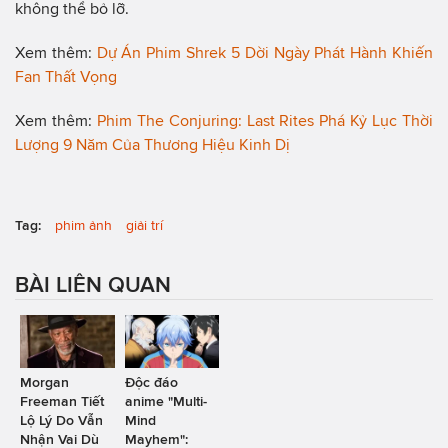
không thể bỏ lỡ.
Xem thêm:
Dự Án Phim Shrek 5 Dời Ngày Phát Hành Khiến
Fan Thất Vọng
Xem thêm:
Phim The Conjuring: Last Rites Phá Kỷ Lục Thời
Lượng 9 Năm Của Thương Hiệu Kinh Dị
Tag:
phim ảnh
giải trí
BÀI LIÊN QUAN
Morgan
Độc đáo
Freeman Tiết
anime "Multi-
Lộ Lý Do Vẫn
Mind
Nhận Vai Dù
Mayhem":