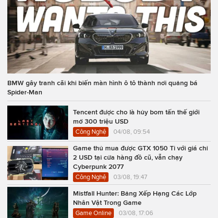
BMW gây tranh cãi khi biến màn hình ô tô thành nơi quảng bá
Spider-Man
Tencent được cho là hủy bom tấn thế giới
mở 300 triệu USD
Công Nghệ
04/08, 09:54
Game thủ mua được GTX 1050 Ti với giá chỉ
2 USD tại cửa hàng đồ cũ, vẫn chạy
Cyberpunk 2077
Công Nghệ
03/08, 19:47
Mistfall Hunter: Bảng Xếp Hạng Các Lớp
Nhân Vật Trong Game
Game Online
03/08, 17:06