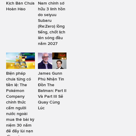
Kịch Bản Chưa
Nam chính sở
Hoàn Hảo
hữu 3 linh hồn
do seiyuu
Subaru
(Re:Zero) lồng
tiếng, chốt lịch
lên sóng đầu
năm 2027
Biện pháp
James Gunn
chưa từng có
Phủ Nhận Tin
tiền lệ: The
Đồn The
Pokémon
Batman: Part II
Company
Và Part III Sẽ
chính thức
Quay Cùng
cấm người
Lúc
nước ngoài
mua thẻ bài kỷ
niệm 30 năm
để đẩy lùi nạn