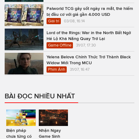
Palworld TCG gây sốt ngày ra mắt, thẻ hiếm
bị đầu cơ với giá gần 4.000 USD
Giải trí
03/08, 16:14
Lord of the Rings: War in the North Bất Ngờ
Hé Lộ Khả Năng Quay Trở Lại
Game Offline
31/07, 17:30
Yelena Belova Chính Thức Trở Thành Black
Widow Mới Trong MCU
Phim Ảnh
31/07, 16:47
BÀI ĐỌC NHIỀU NHẤT
Biện pháp
Nhận Ngay
chưa từng có
Game Sinh