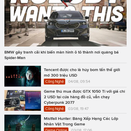
BMW gây tranh cãi khi biến màn hình ô tô thành nơi quảng bá
Spider-Man
Tencent được cho là hủy bom tấn thế giới
mở 300 triệu USD
Công Nghệ
04/08, 09:54
Game thủ mua được GTX 1050 Ti với giá chỉ
2 USD tại cửa hàng đồ cũ, vẫn chạy
Cyberpunk 2077
Công Nghệ
03/08, 19:47
Mistfall Hunter: Bảng Xếp Hạng Các Lớp
Nhân Vật Trong Game
Game Online
03/08, 17:06