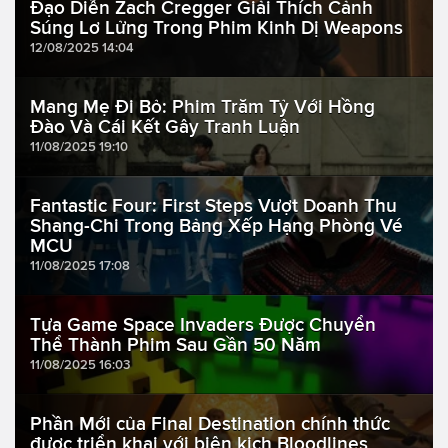
Đạo Diễn Zach Cregger Giải Thích Cảnh
Súng Lơ Lửng Trong Phim Kinh Dị Weapons
12/08/2025 14:04
Mang Mẹ Đi Bỏ: Phim Trăm Tỷ Với Hồng
Đào Và Cái Kết Gây Tranh Luận
11/08/2025 19:10
Fantastic Four: First Steps Vượt Doanh Thu
Shang-Chi Trong Bảng Xếp Hạng Phòng Vé
MCU
11/08/2025 17:08
Tựa Game Space Invaders Được Chuyển
Thể Thành Phim Sau Gần 50 Năm
11/08/2025 16:03
Phần Mới của Final Destination chính thức
được triển khai với biên kịch Bloodlines