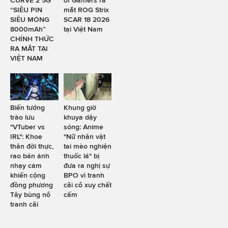
“SIÊU PIN
mắt ROG Strix
SIÊU MỎNG
SCAR 18 2026
8000mAh”
tại Việt Nam
CHÍNH THỨC
RA MẮT TẠI
VIỆT NAM
Biến tướng
Khung giờ
trào lưu
khuya dậy
"VTuber vs
sóng: Anime
IRL": Khoe
"Nữ nhân vật
thân đời thực,
tai mèo nghiện
rao bán ảnh
thuốc lá" bị
nhạy cảm
đưa ra nghị sự
khiến cộng
BPO vì tranh
đồng phương
cãi cổ xuy chất
Tây bùng nổ
cấm
tranh cãi