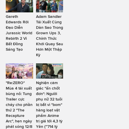
Gareth
Adam Sandler
Edwards Rời
Tái Xuất Cùng
Đạo Diễn
Dàn Sao Trong
Jurassic World
Grown Ups 3,
Rebirth 2 Vì
Chính Thức
Bất Đồng
Khởi Quay Sau
Sáng Tạo
Hơn Một Thập
Kỷ
"Re:ZERO"
Nghiện cảm
Mùa 4 tái xuất
giác "ấn chốt
bùng nổ: Tung
đơn": Người
Trailer cực
phụ nữ 32 tuổi
cháy cho phần
bị bắt vì "bom"
thứ 2 "The
hàng loạt vật
Recapture
phẩm Anime
Arc", hẹn ngày
trị giá tới 4,3 tỷ
phát sóng 12/8
Yên (~714 tỷ