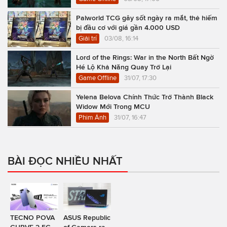
Palworld TCG gây sốt ngày ra mắt, thẻ hiếm
bị đầu cơ với giá gần 4.000 USD
Giải trí
03/08, 16:14
Lord of the Rings: War in the North Bất Ngờ
Hé Lộ Khả Năng Quay Trở Lại
Game Offline
31/07, 17:30
Yelena Belova Chính Thức Trở Thành Black
Widow Mới Trong MCU
Phim Ảnh
31/07, 16:47
BÀI ĐỌC NHIỀU NHẤT
TECNO POVA
ASUS Republic
CURVE 2 5G
of Gamers ra