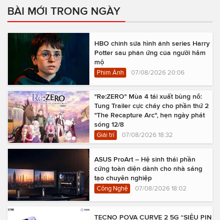
BÀI MỚI TRONG NGÀY
HBO chỉnh sửa hình ảnh series Harry
Potter sau phản ứng của người hâm
mộ
Phim Ảnh
07/08/2026 20:06
"Re:ZERO" Mùa 4 tái xuất bùng nổ:
Tung Trailer cực cháy cho phần thứ 2
"The Recapture Arc", hẹn ngày phát
sóng 12/8
Giải trí
07/08/2026 18:32
ASUS ProArt – Hệ sinh thái phần
cứng toàn diện dành cho nhà sáng
tạo chuyên nghiệp
Công Nghệ
07/08/2026 18:02
TECNO POVA CURVE 2 5G “SIÊU PIN