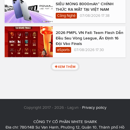
SIÊU MỎNG 8000mAh” CHÍNH
THỨC RA MẮT TẠI VIỆT NAM
Công Nghệ
07/08/2026 17:38
2026 PMPL VN Fall: Team Flash Dẫn
Đầu Sau Vòng League, Ấn Định 16
Đội Vào Finals
eSports
07/08/2026 17:30
XEM THÊM
Copyright 2017 - 2026 - Lag.vn -
Privacy policy
CÔNG TY CỔ PHẦN WHITE SHARK
Địa chỉ: 780/14B Sư Vạn Hạnh, Phường 12, Quận 10, Thành phố Hồ