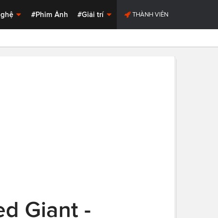
Nghệ
#Phim Ảnh
#Giải trí
THÀNH VIÊN
d Giant -