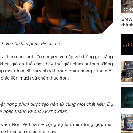
CÔNG
BMW g
thành
nh về nhà làm phim Pinocchio.
ve-action cho một câu chuyện về cặp vợ chồng già băng
, khán giả có thể cảm thấy thế giới phim bị thiếu đồng
iúp mọi nhân vật và sinh vật trong phim mang cùng một
 giác liền mạch và chân thực hơn.
vật trong phim được tạo nên từ cùng một chất liệu. Dự
ể hoàn thành và cực kỳ khó khăn.”
viên Ron Perlman – cộng sự lâu năm từng góp mặt
 sẽ tham gia dự án mới này.