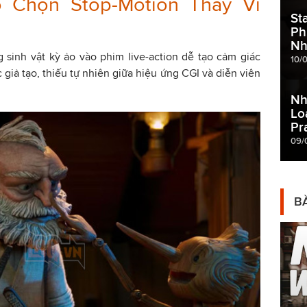
o Chọn Stop-Motion Thay Vì
St
Ph
Nh
 sinh vật kỳ ảo vào phim live-action dễ tạo cảm giác
10/
 giả tạo, thiếu tự nhiên giữa hiệu ứng CGI và diễn viên
Nh
Lo
Pr
09/
BÀ