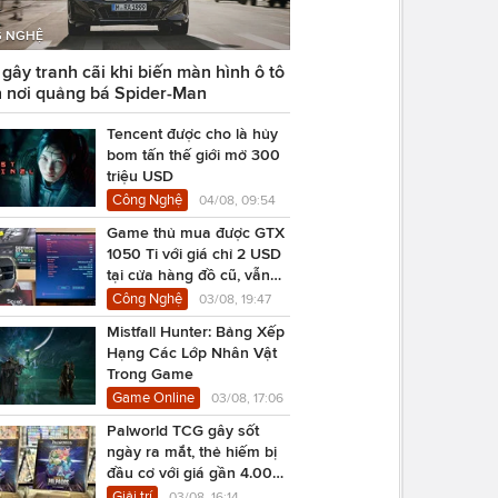
 NGHỆ
ây tranh cãi khi biến màn hình ô tô
 nơi quảng bá Spider-Man
Tencent được cho là hủy
bom tấn thế giới mở 300
triệu USD
Công Nghệ
04/08, 09:54
Game thủ mua được GTX
1050 Ti với giá chỉ 2 USD
tại cửa hàng đồ cũ, vẫn
chạy Cyberpunk 2077
Công Nghệ
03/08, 19:47
Mistfall Hunter: Bảng Xếp
Hạng Các Lớp Nhân Vật
Trong Game
Game Online
03/08, 17:06
Palworld TCG gây sốt
ngày ra mắt, thẻ hiếm bị
đầu cơ với giá gần 4.000
USD
Giải trí
03/08, 16:14