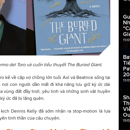
Gu
Nh
“C
Gi
11/
Ba
Ti
rmo del Toro và cuốn tiểu thuyết The Buried Giant.
Pa
20
o kể về cặp vợ chồng lớn tuổi Axl và Beatrice sống tại
11/
 nơi con người dần mất đi khả năng lưu giữ ký ức dài
a vùng đất đầy troll, yêu tinh và những sinh vật huyền
Sh
 ký ức đã bị lãng quên.
Th
Vi
 kịch Dennis Kelly đã sớm nhận ra stop-motion là lựa
Ou
yên tinh thần của câu chuyện.
11/