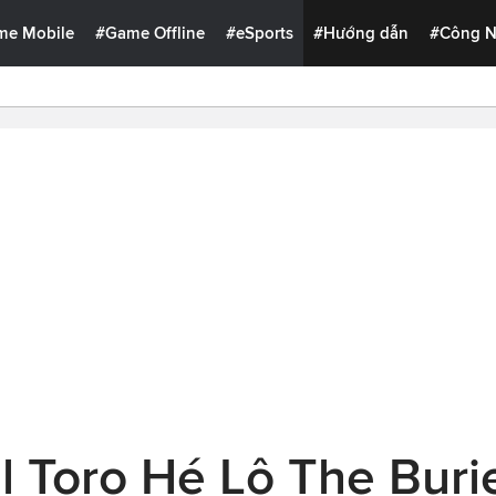
me Mobile
#Game Offline
#eSports
#Hướng dẫn
#Công 
l Toro Hé Lộ The Burie