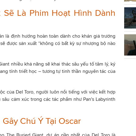
t Sẽ Là Phim Hoạt Hình Dành
án là định hướng hoàn toàn dành cho khán giả trưởng
 sẽ được sản xuất “không có bất kỳ sự nhượng bộ nào
iant nhiều khả năng sẽ khai thác sâu yếu tố tâm lý, ký
ang tính triết học – tương tự tinh thần nguyên tác của
c của Del Toro, người luôn nổi tiếng với việc kết hợp
u sâu cảm xúc trong các tác phẩm như Pan's Labyrinth
 Gây Chú Ý Tại Oscar
cho The Buried Giant, dự án gần nhất của Del Toro là