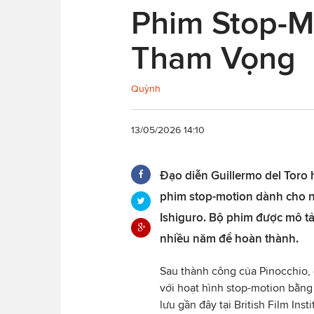
Phim Stop-M
Tham Vọng
Quỳnh
13/05/2026 14:10
Đạo diễn Guillermo del Toro 
phim stop-motion dành cho n
Ishiguro. Bộ phim được mô tả
nhiều năm để hoàn thành.
Sau thành công của Pinocchio, 
với hoạt hình stop-motion bằng
lưu gần đây tại British Film Ins