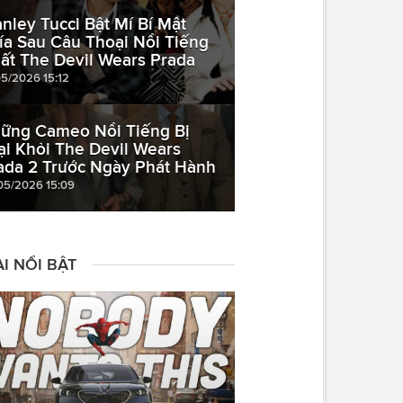
anley Tucci Bật Mí Bí Mật
ía Sau Câu Thoại Nổi Tiếng
ất The Devil Wears Prada
05/2026 15:12
ững Cameo Nổi Tiếng Bị
ại Khỏi The Devil Wears
ada 2 Trước Ngày Phát Hành
05/2026 15:09
I NỔI BẬT