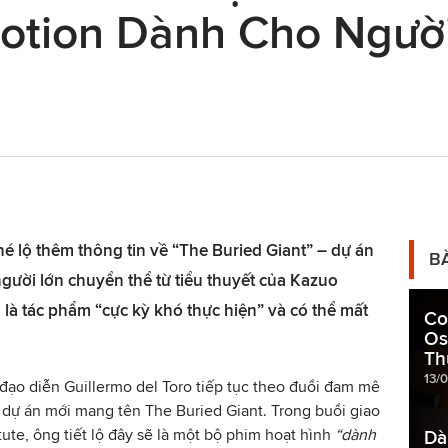
otion Dành Cho Ngườ
hé lộ thêm thông tin về “The Buried Giant” – dự án
B
gười lớn chuyển thể từ tiểu thuyết của Kazuo
 là tác phẩm “cực kỳ khó thực hiện” và có thể mất
Co
Os
Th
13/
đạo diễn Guillermo del Toro tiếp tục theo đuổi đam mê
 dự án mới mang tên The Buried Giant. Trong buổi giao
titute, ông tiết lộ đây sẽ là một bộ phim hoạt hình
“dành
Dà