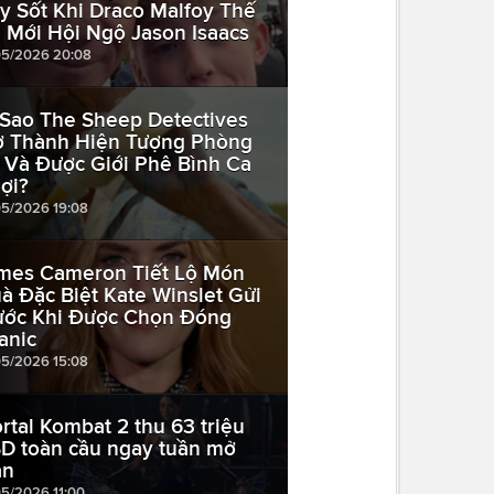
y Sốt Khi Draco Malfoy Thế
 Mới Hội Ngộ Jason Isaacs
05/2026 20:08
 Sao The Sheep Detectives
ở Thành Hiện Tượng Phòng
 Và Được Giới Phê Bình Ca
ợi?
05/2026 19:08
mes Cameron Tiết Lộ Món
à Đặc Biệt Kate Winslet Gửi
ước Khi Được Chọn Đóng
tanic
05/2026 15:08
rtal Kombat 2 thu 63 triệu
D toàn cầu ngay tuần mở
àn
05/2026 11:00