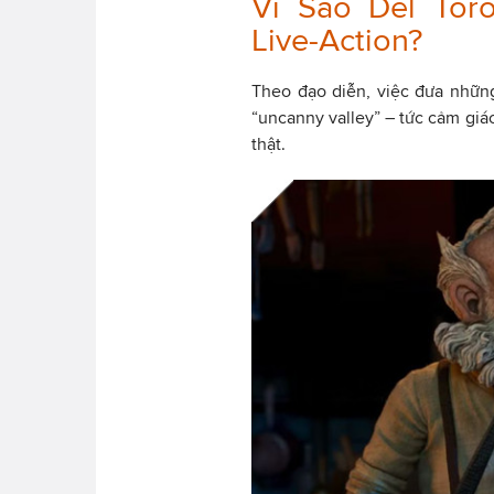
Vì Sao Del Tor
Live-Action?
Theo đạo diễn, việc đưa những
“uncanny valley” – tức cảm giác
thật.