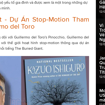
Gâ
ộ yếu tố gia đình và được xem là một trong những dự
Hệ
a mình.
12/
t - Dự Án Stop-Motion Tham
mo del Toro
Vì
Tr
Vé
dội với Guillermo del Toro's Pinocchio, Guillermo del
Ng
 với thế giới hoạt hình stop-motion thông qua dự án
12/
nổi tiếng The Buried Giant.
Ja
Qu
Tr
Ti
12/
Mo
US
m
12/