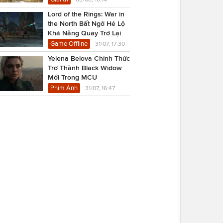
Lord of the Rings: War in
the North Bất Ngờ Hé Lộ
Khả Năng Quay Trở Lại
Game Offline
31/07, 17:30
Yelena Belova Chính Thức
Trở Thành Black Widow
Mới Trong MCU
Phim Ảnh
31/07, 16:47