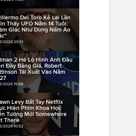
illermo Del Toro Kể Lại Lần
ìn Thấy UFO Năm 14 Tuổi:
ảm Giác Như Dùng Nấm Ảo
ác”
05/2026 20:13
tman 2 Hé Lộ Hình Ảnh Đầu
ên Đầy Băng Giá, Robert
ttinson Tái Xuất Vào Năm
27
05/2026 15:06
awn Levy Bắt Tay Netflix
ực Hiện Phim Khoa Học
ễn Tưởng Mới Somewhere
t There
05/2026 10:52