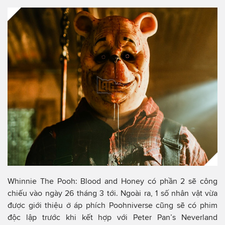
Whinnie The Pooh: Blood and Honey có phần 2 sẽ công
chiếu vào ngày 26 tháng 3 tới. Ngoài ra, 1 số nhân vật vừa
được giới thiệu ở áp phích Poohniverse cũng sẽ có phim
độc lập trước khi kết hợp với Peter Pan’s Neverland