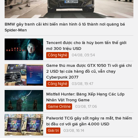
BMW gây tranh cãi khi biến màn hình ô tô thành nơi quảng bá
Spider-Man
Tencent được cho là hủy bom tấn thế giới
mở 300 triệu USD
Công Nghệ
04/08, 09:54
Game thủ mua được GTX 1050 Ti với giá chỉ
2 USD tại cửa hàng đồ cũ, vẫn chạy
Cyberpunk 2077
Công Nghệ
03/08, 19:47
Mistfall Hunter: Bảng Xếp Hạng Các Lớp
Nhân Vật Trong Game
Game Online
03/08, 17:06
Palworld TCG gây sốt ngày ra mắt, thẻ hiếm
bị đầu cơ với giá gần 4.000 USD
Giải trí
03/08, 16:14