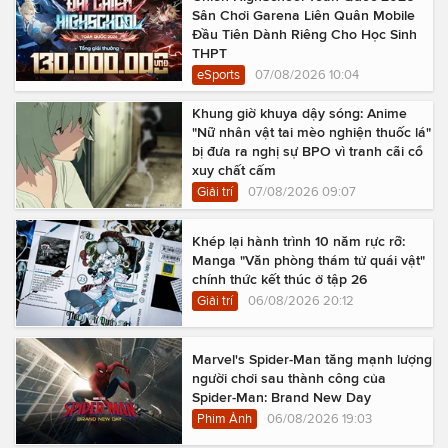
Sân Chơi Garena Liên Quân Mobile
Đầu Tiên Dành Riêng Cho Học Sinh
THPT
eSports
07/08/2026 10:04
Khung giờ khuya dậy sóng: Anime
"Nữ nhân vật tai mèo nghiện thuốc lá"
bị đưa ra nghị sự BPO vì tranh cãi cổ
xuy chất cấm
Giải trí
07/08/2026 09:07
Khép lại hành trình 10 năm rực rỡ:
Manga "Văn phòng thám tử quái vật"
chính thức kết thúc ở tập 26
Giải trí
06/08/2026 20:12
Marvel's Spider-Man tăng mạnh lượng
người chơi sau thành công của
Spider-Man: Brand New Day
Phim Ảnh
06/08/2026 19:03