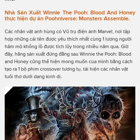
Nhà Sản Xuất Winnie The Pooh: Blood And Honey
thực hiện dự án Poohniverse: Monsters Assemble.
Các nhân vật anh hùng có Vũ trụ điện ảnh Marvel, nơi tập
hợp những cái tên được yêu thích nhất cùng 1 lượng người
hâm mộ khổng lồ được tích lũy trong nhiều năm qua. Giờ
đây, hãng sản xuất đứng đằng sau Winnie the Pooh: Blood
and Honey cũng thể hiện mong muốn của mình bằng cách
tạo ra 1 bộ phim crossover tương tụ, tái hiện các nhân vật
tuổi thơ dưới dạng kinh dị.