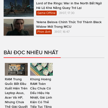
Lord of the Rings: War in the North Bất Ngờ
Hé Lộ Khả Năng Quay Trở Lại
Game Offline
31/07, 17:30
Yelena Belova Chính Thức Trở Thành Black
Widow Mới Trong MCU
Phim Ảnh
31/07, 16:47
BÀI ĐỌC NHIỀU NHẤT
RAM Trung
Khủng Hoảng
Quốc Bắt Đầu
RAM Toàn
Xuất Hiện Trên
Cầu Chưa Có
Laptop Asus,
Dấu Hiệu Hạ
Acer Và HP,
Nhiệt, Giá Linh
Nhưng Chưa
Kiện Có Thể
Thể Giải Quyết
Tiếp Tục Tăng