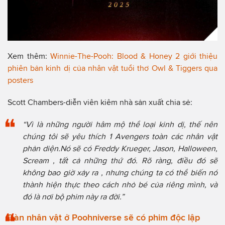
Xem thêm:
Winnie-The-Pooh: Blood & Honey 2 giới thiệu
phiên bản kinh dị của nhân vật tuổi thơ Owl & Tiggers qua
posters
Scott Chambers-diễn viên kiêm nhà sản xuất chia sẻ:
“Vì là những người hâm mộ thể loại kinh dị, thế nên
chúng tôi sẽ yêu thích 1 Avengers toàn các nhân vật
phản diện.Nó sẽ có Freddy Krueger, Jason, Halloween,
Scream , tất cả những thứ đó. Rõ ràng, điều đó sẽ
không bao giờ xảy ra , nhưng chúng ta có thể biến nó
thành hiện thực theo cách nhỏ bé của riêng mình, và
đó là nơi bộ phim này ra đời.”
Dàn nhân vật ở Poohniverse sẽ có phim độc lập