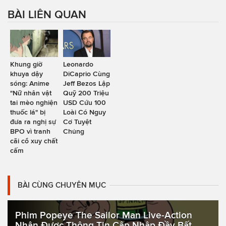
BÀI LIÊN QUAN
Khung giờ
Leonardo
khuya dậy
DiCaprio Cùng
sóng: Anime
Jeff Bezos Lập
"Nữ nhân vật
Quỹ 200 Triệu
tai mèo nghiện
USD Cứu 100
thuốc lá" bị
Loài Có Nguy
đưa ra nghị sự
Cơ Tuyệt
BPO vì tranh
Chủng
cãi cổ xuy chất
cấm
BÀI CÙNG CHUYÊN MỤC
Phim Popeye The Sailor Man Live-Action
Nhận Được Thông Tin Cập Nhập Đầy Bất