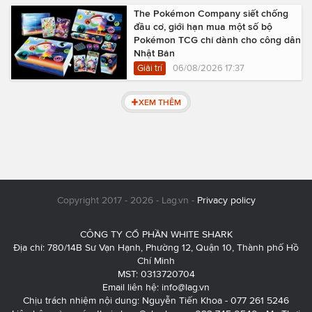
The Pokémon Company siết chống
đầu cơ, giới hạn mua một số bộ
Pokémon TCG chỉ dành cho công dân
Nhật Bản
Giải trí
06/08/2026 17:37
XEM THÊM
Copyright 2017 - 2026 - Lag.vn -
Privacy policy
CÔNG TY CỔ PHẦN WHITE SHARK
Địa chỉ: 780/14B Sư Vạn Hạnh, Phường 12, Quận 10, Thành phố Hồ
Chí Minh
MST: 0313720704
Email liên hệ:
info@lag.vn
Chịu trách nhiệm nội dung: Nguyễn Tiến Khoa - 077 261 5246