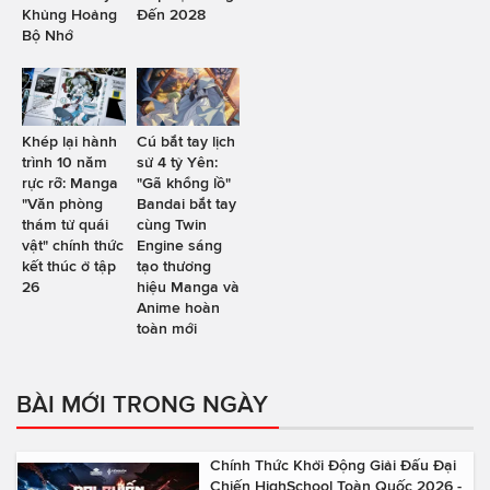
Khủng Hoảng
Đến 2028
Bộ Nhớ
Khép lại hành
Cú bắt tay lịch
trình 10 năm
sử 4 tỷ Yên:
rực rỡ: Manga
"Gã khổng lồ"
"Văn phòng
Bandai bắt tay
thám tử quái
cùng Twin
vật" chính thức
Engine sáng
kết thúc ở tập
tạo thương
26
hiệu Manga và
Anime hoàn
toàn mới
BÀI MỚI TRONG NGÀY
Chính Thức Khởi Động Giải Đấu Đại
Chiến HighSchool Toàn Quốc 2026 -