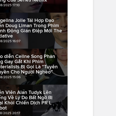
08/2025 17:10
gelina Jolie Tái Hợp Đạo
ễn Doug Liman Trong Phim
nh Động Gián Điệp Mới The
tiative
08/2025 16:07
o diễn Celine Song Phản
g Gay Gắt Khi Phim
terialists Bị Gọi Là “Tuyên
uyền Cho Người Nghèo”
08/2025 15:06
ễn Viên Alan Tudyk Lên
ếng Về Lý Do Bất Ngờ Bị
ại Khỏi Chiến Dịch PR I,
bot
08/2025 20:17