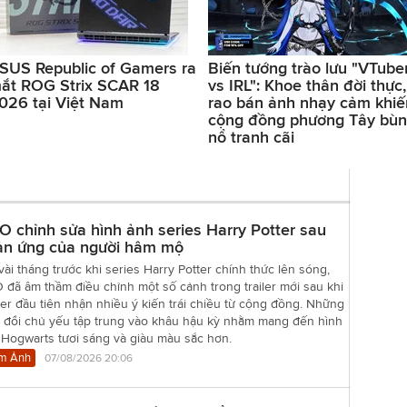
SUS Republic of Gamers ra
Biến tướng trào lưu "VTube
ắt ROG Strix SCAR 18
vs IRL": Khoe thân đời thực,
026 tại Việt Nam
rao bán ảnh nhạy cảm khiế
cộng đồng phương Tây bù
nổ tranh cãi
 chỉnh sửa hình ảnh series Harry Potter sau
ản ứng của người hâm mộ
vài tháng trước khi series Harry Potter chính thức lên sóng,
đã âm thầm điều chỉnh một số cảnh trong trailer mới sau khi
er đầu tiên nhận nhiều ý kiến trái chiều từ cộng đồng. Những
y đổi chủ yếu tập trung vào khâu hậu kỳ nhằm mang đến hình
 Hogwarts tươi sáng và giàu màu sắc hơn.
m Ảnh
07/08/2026 20:06