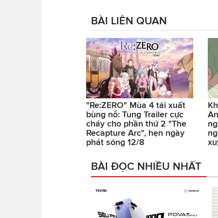
BÀI LIÊN QUAN
"Re:ZERO" Mùa 4 tái xuất
Kh
bùng nổ: Tung Trailer cực
An
cháy cho phần thứ 2 "The
ng
Recapture Arc", hẹn ngày
ng
phát sóng 12/8
xu
BÀI ĐỌC NHIỀU NHẤT