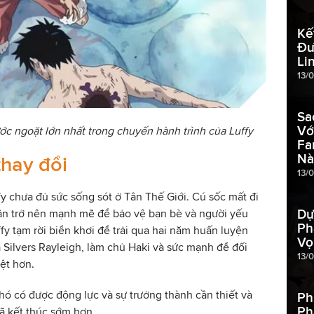
Kế
Đư
Li
13/
Sa
Vớ
ớc ngoặt lớn nhất trong chuyến hành trình của Luffy
Fa
Nà
thay đổi
13/
fy chưa đủ sức sống sót ở Tân Thế Giới. Cú sốc mất đi
Dự
cần trở nên mạnh mẽ để bảo vệ bạn bè và người yếu
Ph
ffy tạm rời biển khơi để trải qua hai năm huấn luyện
Vọ
 Silvers Rayleigh, làm chủ Haki và sức mạnh để đối
13/
ệt hơn.
hó có được động lực và sự trưởng thành cần thiết và
Ph
Ph
ã kết thúc sớm hơn.