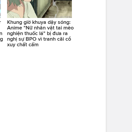
r
Khung giờ khuya dậy sóng:
Anime "Nữ nhân vật tai mèo
n
nghiện thuốc lá" bị đưa ra
ng
nghị sự BPO vì tranh cãi cổ
xuy chất cấm