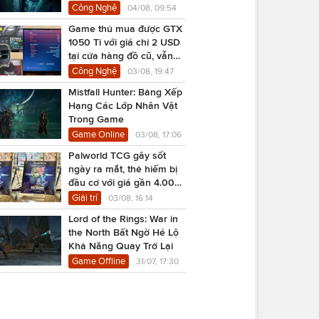
Công Nghệ
04/08, 09:54
Game thủ mua được GTX
1050 Ti với giá chỉ 2 USD
tại cửa hàng đồ cũ, vẫn
chạy Cyberpunk 2077
Công Nghệ
03/08, 19:47
Mistfall Hunter: Bảng Xếp
Hạng Các Lớp Nhân Vật
Trong Game
Game Online
03/08, 17:06
Palworld TCG gây sốt
ngày ra mắt, thẻ hiếm bị
đầu cơ với giá gần 4.000
USD
Giải trí
03/08, 16:14
Lord of the Rings: War in
the North Bất Ngờ Hé Lộ
Khả Năng Quay Trở Lại
Game Offline
31/07, 17:30