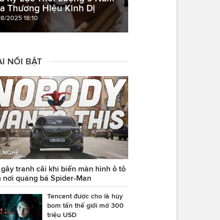
a Thương Hiệu Kinh Dị
08/2025 18:10
I NỔI BẬT
 NGHỆ
ây tranh cãi khi biến màn hình ô tô
 nơi quảng bá Spider-Man
Tencent được cho là hủy
bom tấn thế giới mở 300
triệu USD