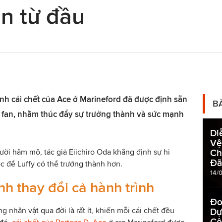
n từ đầu
ịnh cái chết của Ace ở Marineford đã được định sẵn
B
a fan, nhằm thúc đẩy sự trưởng thành và sức mạnh
Di
Vệ
ười hâm mộ, tác giả Eiichiro Oda khẳng định sự hi
Ch
Đã
ộc để Luffy có thể trưởng thành hơn.
14/
nh thay đổi cả hành trình
Đo
g nhân vật qua đời là rất ít, khiến mỗi cái chết đều
Dự
Cô