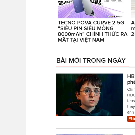
TECNO POVA CURVE 2 5G
A
“SIÊU PIN SIÊU MỎNG
m
8000mAh” CHÍNH THỨC RA
2
MẮT TẠI VIỆT NAM
BÀI MỚI TRONG NGÀY
HBO
ph
Chỉ 
HBO 
teas
tha
ảnh
Phi