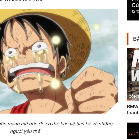
Củ
12/
BÀ
CÔNG
BMW g
thành
ở nên mạnh mẽ hơn để có thể bảo vệ bạn bè và những
người yếu thế