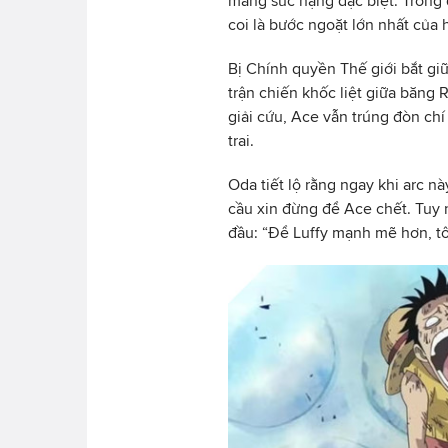
mang sức nặng đặc biệt. Trong
coi là bước ngoặt lớn nhất của h
Bị Chính quyền Thế giới bắt giữ
trận chiến khốc liệt giữa băng 
giải cứu, Ace vẫn trúng đòn ch
trai.
Oda tiết lộ rằng ngay khi arc nà
cầu xin đừng để Ace chết. Tuy n
đầu: “Để Luffy mạnh mẽ hơn, tô