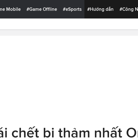
me Mobile
#Game Offline
#eSports
#Hướng dẫn
#Công 
cái chết bi thảm nhất 