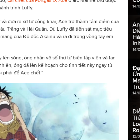
 đó,
cái chết của Portgas D. Ace
ở arc Marineford được
14/
ành trình Luffy.
 và đưa ra xử tử công khai, Ace trở thành tâm điểm của
An
Râu Trắng và Hải Quân. Dù Luffy đã tiến sát mục tiêu
Di
í mạng của Đô đốc Akainu và ra đi trong vòng tay em
Hà
Ini
14/
y lên sóng, ông nhận vô số thư từ biên tập viên và fan
hiên, ông đã lên kế hoạch cho tình tiết này ngay từ
Đạ
i phải để Ace chết.”
Ứn
Ma
Tr
14/
Di
Ti
Lo
Ro
13/