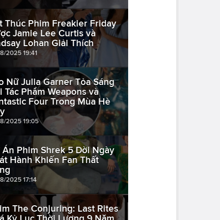
t Thúc Phim Freakier Friday
ợc Jamie Lee Curtis và
ndsay Lohan Giải Thích
08/2025 19:41
o Nữ Julia Garner Tỏa Sáng
i Tác Phẩm Weapons và
ntastic Four Trong Mùa Hè
y
08/2025 19:05
 Án Phim Shrek 5 Dời Ngày
át Hành Khiến Fan Thất
ng
08/2025 17:14
im The Conjuring: Last Rites
á Kỷ Lục Thời Lượng 9 Năm