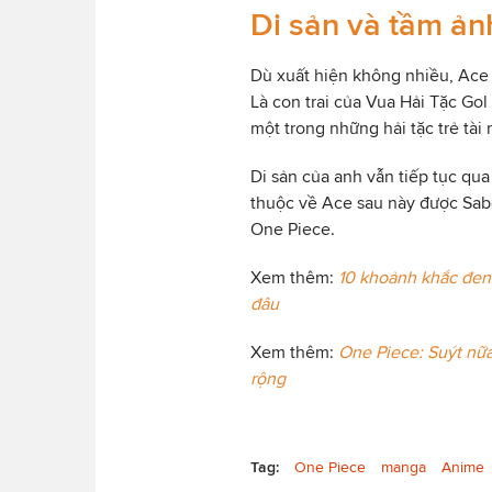
Di sản và tầm ả
Dù xuất hiện không nhiều, Ace 
Là con trai của Vua Hải Tặc Gol
một trong những hải tặc trẻ tài
Di sản của anh vẫn tiếp tục qu
thuộc về Ace sau này được Sabo
One Piece.
Xem thêm:
10 khoảnh khắc đen 
đâu
Xem thêm:
One Piece: Suýt nữa
rộng
Tag:
One Piece
manga
Anime