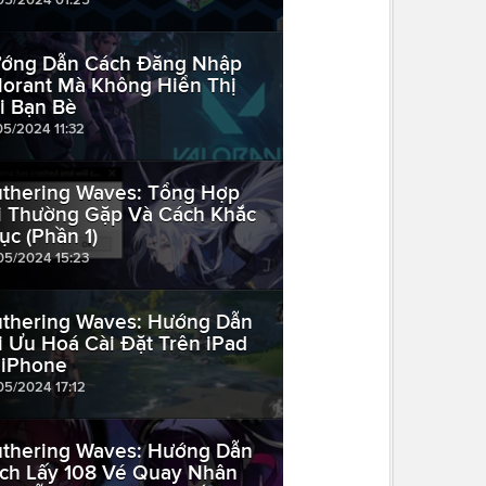
ớng Dẫn Cách Đăng Nhập
lorant Mà Không Hiển Thị
i Bạn Bè
05/2024 11:32
thering Waves: Tổng Hợp
i Thường Gặp Và Cách Khắc
ục (Phần 1)
05/2024 15:23
thering Waves: Hướng Dẫn
i Ưu Hoá Cài Đặt Trên iPad
 iPhone
05/2024 17:12
thering Waves: Hướng Dẫn
ch Lấy 108 Vé Quay Nhân