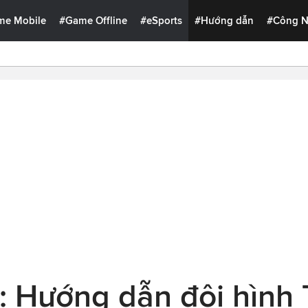
me Mobile
#Game Offline
#eSports
#Hướng dẫn
#Công 
: Hướng dẫn đội hình