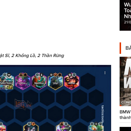
Wu
To
Nh
21/
BÀ
ật Sĩ, 2 Khổng Lồ, 2 Thần Rừng
CÔNG
BMW g
thành