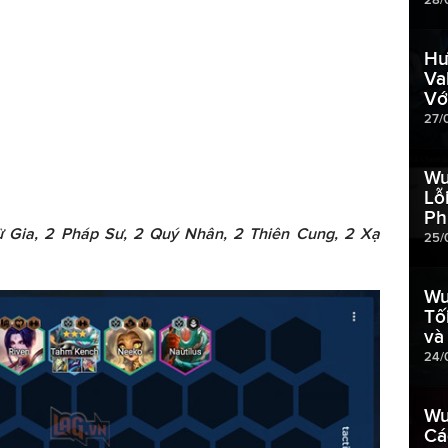
Hư
Va
Vớ
27/
Wu
Lỗ
Ph
Sử Gia, 2 Pháp Sư, 2 Quý Nhân, 2 Thiên Cung, 2 Xạ
25/
Wu
Tố
và
24/
Wu
Cá