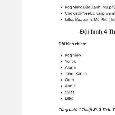
Kog'Maw: Bùa Xanh, Mũ phù
Cho'gath/Neeko: Giáp warm
Lillia: Bùa xanh, Mũ Phù T
Đội hình 4 T
Đội hình chính:
Kog'maw
Yorick
Alune
Tahm Kench
Ornn
Annie
Sylas
Lillia
Tổng buff: 4 Thuật Sĩ, 3 Thần 