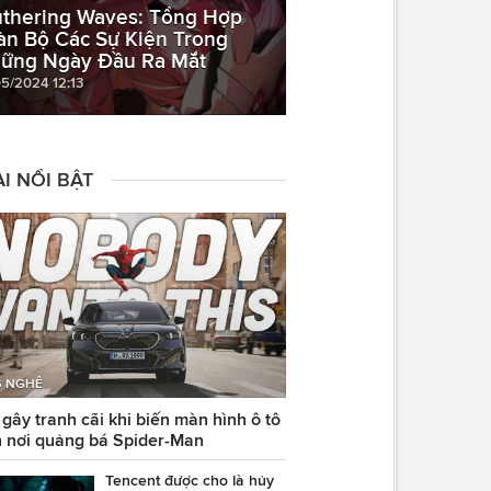
thering Waves: Tổng Hợp
àn Bộ Các Sự Kiện Trong
ững Ngày Đầu Ra Mắt
05/2024 12:13
I NỔI BẬT
 NGHỆ
ây tranh cãi khi biến màn hình ô tô
 nơi quảng bá Spider-Man
Tencent được cho là hủy