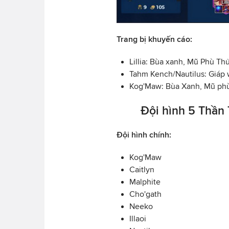
Trang bị khuyến cáo:
Lillia: Bùa xanh, Mũ Phù T
Tahm Kench/Nautilus: Giáp 
Kog'Maw: Bùa Xanh, Mũ phù
Đội hình 5 Thần 
Đội hình chính:
Kog'Maw
Caitlyn
Malphite
Cho'gath
Neeko
Illaoi