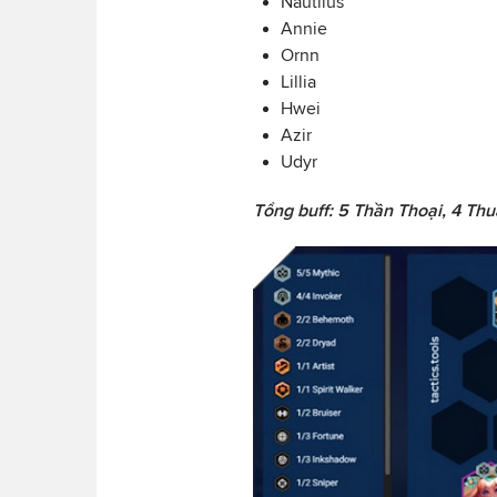
Nautilus
Annie
Ornn
Lillia
Hwei
Azir
Udyr
Tổng buff: 5 Thần Thoại, 4 Thu