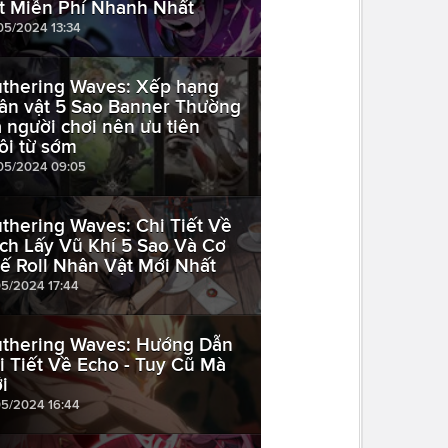
t Miễn Phí Nhanh Nhất
05/2024 13:34
thering Waves: Xếp hạng
ân vật 5 Sao Banner Thường
 người chơi nên ưu tiên
ôi từ sớm
05/2024 09:05
thering Waves: Chi Tiết Về
ch Lấy Vũ Khí 5 Sao Và Cơ
ế Roll Nhân Vật Mới Nhất
05/2024 17:44
thering Waves: Hướng Dẫn
i Tiết Về Echo - Tuy Cũ Mà
i
05/2024 16:44