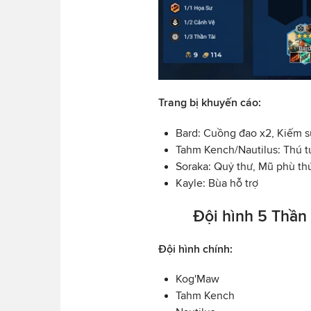
Trang bị khuyến cáo:
Bard: Cuồng đao x2, Kiếm 
Tahm Kench/Nautilus: Thú t
Soraka: Quỷ thư, Mũ phù th
Kayle: Bùa hỗ trợ
Đội hình 5 Thần 
Đội hình chính:
Kog'Maw
Tahm Kench