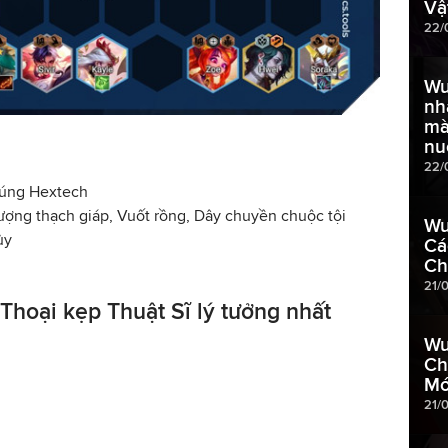
Vậ
22/
Wu
nh
mà
nu
22/
súng Hextech
ượng thạch giáp, Vuốt rồng, Dây chuyền chuộc tội
Wu
ủy
Cá
Ch
21/
Thoại kẹp Thuật Sĩ lý tưởng nhất
Wu
Ch
Mớ
21/