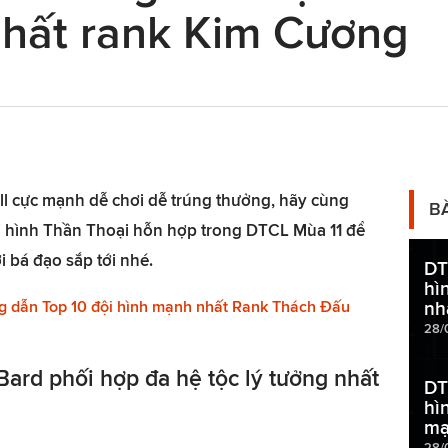
hất rank Kim Cương
ll cực mạnh dễ chơi dễ trúng thưởng, hãy cùng
B
 hình Thần Thoại hỗn hợp trong DTCL Mùa 11 để
i bá đạo sắp tới nhé.
DT
hì
g dẫn Top 10 đội hình mạnh nhất Rank Thách Đấu
nh
28/
Bard phối hợp đa hệ tộc lý tưởng nhất
DT
hì
mạ
28/