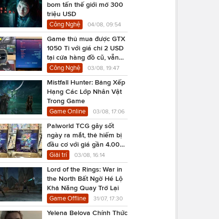
bom tấn thế giới mở 300
triệu USD
Công Nghệ
04/08, 09:54
Game thủ mua được GTX
1050 Ti với giá chỉ 2 USD
tại cửa hàng đồ cũ, vẫn
chạy Cyberpunk 2077
Công Nghệ
03/08, 19:47
Mistfall Hunter: Bảng Xếp
Hạng Các Lớp Nhân Vật
Trong Game
Game Online
03/08, 17:06
Palworld TCG gây sốt
ngày ra mắt, thẻ hiếm bị
đầu cơ với giá gần 4.000
USD
Giải trí
03/08, 16:14
Lord of the Rings: War in
the North Bất Ngờ Hé Lộ
Khả Năng Quay Trở Lại
Game Offline
31/07, 17:30
Yelena Belova Chính Thức