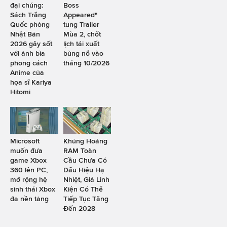
đại chúng:
Boss
Sách Trắng
Appeared"
Quốc phòng
tung Trailer
Nhật Bản
Mùa 2, chốt
2026 gây sốt
lịch tái xuất
với ảnh bìa
bùng nổ vào
phong cách
tháng 10/2026
Anime của
họa sĩ Kariya
Hitomi
Microsoft
Khủng Hoảng
muốn đưa
RAM Toàn
game Xbox
Cầu Chưa Có
360 lên PC,
Dấu Hiệu Hạ
mở rộng hệ
Nhiệt, Giá Linh
sinh thái Xbox
Kiện Có Thể
đa nền tảng
Tiếp Tục Tăng
Đến 2028