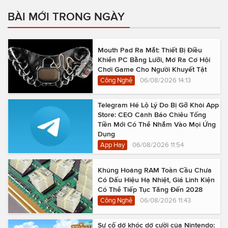
BÀI MỚI TRONG NGÀY
Mouth Pad Ra Mắt: Thiết Bị Điều
Khiển PC Bằng Lưỡi, Mở Ra Cơ Hội
Chơi Game Cho Người Khuyết Tật
Công Nghệ
06/08/2026 14:13
Telegram Hé Lộ Lý Do Bị Gỡ Khỏi App
Store: CEO Cảnh Báo Chiêu Tống
Tiền Mới Có Thể Nhắm Vào Mọi Ứng
Dụng
App Hay
06/08/2026 11:54
Khủng Hoảng RAM Toàn Cầu Chưa
Có Dấu Hiệu Hạ Nhiệt, Giá Linh Kiện
Có Thể Tiếp Tục Tăng Đến 2028
Công Nghệ
06/08/2026 11:43
Sự cố dở khóc dở cười của Nintendo: