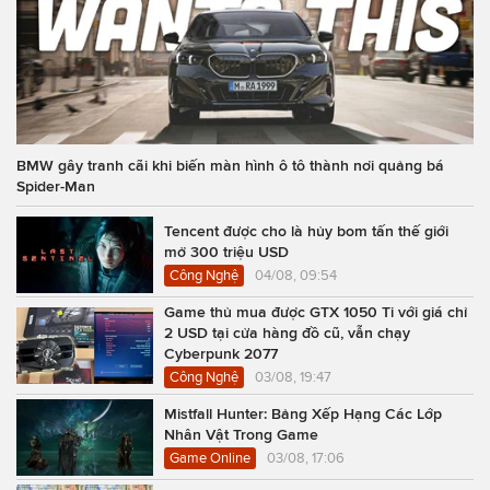
BMW gây tranh cãi khi biến màn hình ô tô thành nơi quảng bá
Spider-Man
Tencent được cho là hủy bom tấn thế giới
mở 300 triệu USD
Công Nghệ
04/08, 09:54
Game thủ mua được GTX 1050 Ti với giá chỉ
2 USD tại cửa hàng đồ cũ, vẫn chạy
Cyberpunk 2077
Công Nghệ
03/08, 19:47
Mistfall Hunter: Bảng Xếp Hạng Các Lớp
Nhân Vật Trong Game
Game Online
03/08, 17:06