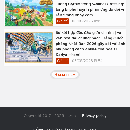
Tượng Gyroid trong "Animal Crossing"
từng bị phụ huynh phản ứng dữ dội vì
liên tưởng nhạy cảm
Giải trí
06/08/2026 11:41
Sự kết hợp độc đáo giữa chính trị và
văn hóa đại chúng: Sách Trắng Quốc
phòng Nhật Bản 2026 gây sốt với ảnh
bìa phong cách Anime của họa sĩ
Kariya Hitomi
Giải trí
05/08/2026 19:54
XEM THÊM
Copyright 2017 - 2026 - Lag.vn -
Privacy policy
CÔNG TY CỔ PHẦN WHITE SHARK