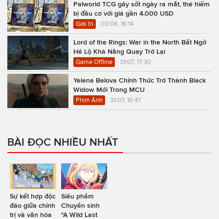
Palworld TCG gây sốt ngày ra mắt, thẻ hiếm
bị đầu cơ với giá gần 4.000 USD
Giải trí
03/08, 16:14
Lord of the Rings: War in the North Bất Ngờ
Hé Lộ Khả Năng Quay Trở Lại
Game Offline
31/07, 17:30
Yelena Belova Chính Thức Trở Thành Black
Widow Mới Trong MCU
Phim Ảnh
31/07, 16:47
BÀI ĐỌC NHIỀU NHẤT
Sự kết hợp độc
Siêu phẩm
đáo giữa chính
Chuyển sinh
trị và văn hóa
"A Wild Last