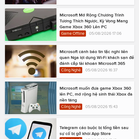
Microsoft Mở Rộng Chương Trình
Tương Thích Ngược, Kỳ Vọng Mang
Game Xbox 360 Lên PC
Game Offline
05/08/2026 17:06
Microsoft cảnh báo tin tặc nghi liên
quan Nga lợi dụng Wi-Fi khách sạn để
đánh cắp tài khoản Microsoft 365
Công Nghệ
05/08/2026 16:37
Microsoft muốn đưa game Xbox 360
lên PC, mở rộng hệ sinh thái Xbox đa
nền tảng
Công Nghệ
05/08/2026 15:43
Telegram cáo buộc bị tống tiền sau
sự cố bị gỡ khỏi App Store