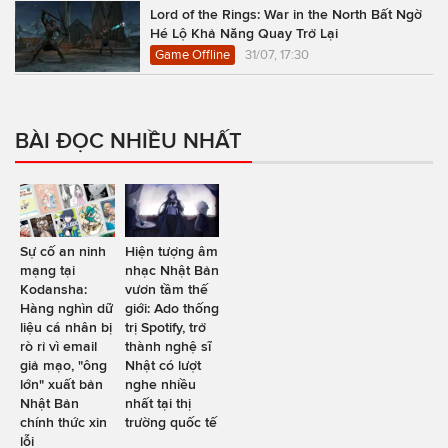
Lord of the Rings: War in the North Bất Ngờ
Hé Lộ Khả Năng Quay Trở Lại
Game Offline
31/07, 17:30
BÀI ĐỌC NHIỀU NHẤT
Sự cố an ninh
Hiện tượng âm
mạng tại
nhạc Nhật Bản
Kodansha:
vươn tầm thế
Hàng nghìn dữ
giới: Ado thống
liệu cá nhân bị
trị Spotify, trở
rò rỉ vì email
thành nghệ sĩ
giả mạo, "ông
Nhật có lượt
lớn" xuất bản
nghe nhiều
Nhật Bản
nhất tại thị
chính thức xin
trường quốc tế
lỗi