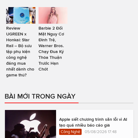
Review
Barbie 2 Đối
UGREEN x
Mặt Nguy Cơ
Honkai: Star
Đình Trệ,
Rail – Bộ sưu
Warner Bros.
tập phụ kiện
Chạy Đua Ký
công nghệ
Thỏa Thuận
đáng mua
Trước Hạn
nhất dành cho
Chót
game thủ?
BÀI MỚI TRONG NGÀY
Apple siết chương trình săn lỗi vì AI
tạo quá nhiều báo cáo giả
Công Nghệ
05/08/2026 17:48