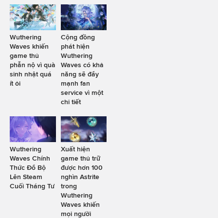
Wuthering
Cộng đồng
Waves khiến
phát hiện
game thủ
Wuthering
phẫn nộ vì quà
Waves có khả
sinh nhật quá
năng sẽ đẩy
ít ỏi
mạnh fan
service vì một
chi tiết
Wuthering
Xuất hiện
Waves Chính
game thủ trữ
Thức Đổ Bộ
được hơn 100
Lên Steam
nghìn Astrite
Cuối Tháng Tư
trong
Wuthering
Waves khiến
mọi người