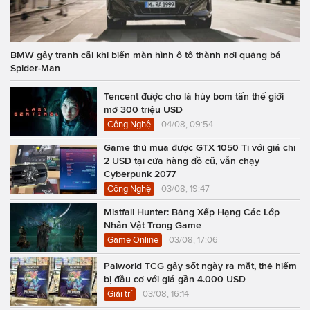
BMW gây tranh cãi khi biến màn hình ô tô thành nơi quảng bá
Spider-Man
Tencent được cho là hủy bom tấn thế giới
mở 300 triệu USD
Công Nghệ
04/08, 09:54
Game thủ mua được GTX 1050 Ti với giá chỉ
2 USD tại cửa hàng đồ cũ, vẫn chạy
Cyberpunk 2077
Công Nghệ
03/08, 19:47
Mistfall Hunter: Bảng Xếp Hạng Các Lớp
Nhân Vật Trong Game
Game Online
03/08, 17:06
Palworld TCG gây sốt ngày ra mắt, thẻ hiếm
bị đầu cơ với giá gần 4.000 USD
Giải trí
03/08, 16:14