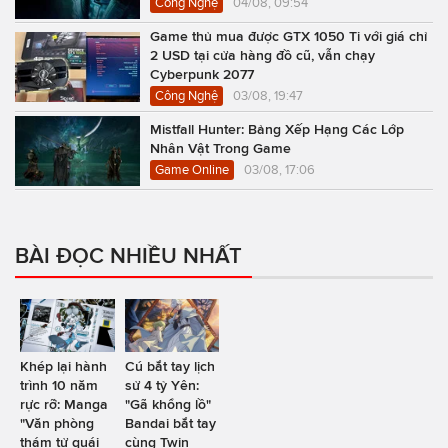
Công Nghệ
04/08, 09:54
Game thủ mua được GTX 1050 Ti với giá chỉ
2 USD tại cửa hàng đồ cũ, vẫn chạy
Cyberpunk 2077
Công Nghệ
03/08, 19:47
Mistfall Hunter: Bảng Xếp Hạng Các Lớp
Nhân Vật Trong Game
Game Online
03/08, 17:06
BÀI ĐỌC NHIỀU NHẤT
Khép lại hành
Cú bắt tay lịch
trình 10 năm
sử 4 tỷ Yên:
rực rỡ: Manga
"Gã khổng lồ"
"Văn phòng
Bandai bắt tay
thám tử quái
cùng Twin