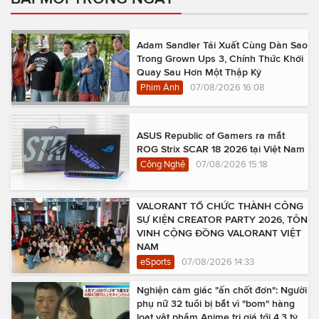
Adam Sandler Tái Xuất Cùng Dàn Sao
Trong Grown Ups 3, Chính Thức Khởi
Quay Sau Hơn Một Thập Kỷ
Phim Ảnh
07/08/2026 16:08
ASUS Republic of Gamers ra mắt
ROG Strix SCAR 18 2026 tại Việt Nam
Công Nghệ
07/08/2026 15:18
VALORANT TỔ CHỨC THÀNH CÔNG
SỰ KIỆN CREATOR PARTY 2026, TÔN
VINH CỘNG ĐỒNG VALORANT VIỆT
NAM
eSports
07/08/2026 14:33
Nghiện cảm giác "ấn chốt đơn": Người
phụ nữ 32 tuổi bị bắt vì "bom" hàng
loạt vật phẩm Anime trị giá tới 4,3 tỷ