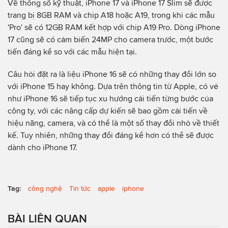
Về thông số kỹ thuật, iPhone 17 và iPhone 17 Slim sẽ được
trang bị 8GB RAM và chip A18 hoặc A19, trong khi các mẫu
'Pro' sẽ có 12GB RAM kết hợp với chip A19 Pro. Dòng iPhone
17 cũng sẽ có cảm biến 24MP cho camera trước, một bước
tiến đáng kể so với các mẫu hiện tại.
Câu hỏi đặt ra là liệu iPhone 16 sẽ có những thay đổi lớn so
với iPhone 15 hay không. Dựa trên thông tin từ Apple, có vẻ
như iPhone 16 sẽ tiếp tục xu hướng cải tiến từng bước của
công ty, với các nâng cấp dự kiến sẽ bao gồm cải tiến về
hiệu năng, camera, và có thể là một số thay đổi nhỏ về thiết
kế. Tuy nhiên, những thay đổi đáng kể hơn có thể sẽ được
dành cho iPhone 17.
Tag:
công nghệ
Tin tức
apple
iphone
BÀI LIÊN QUAN