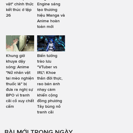
vật" chính thức
Engine sáng
kết thúc ở tập
tạo thương
26
hiệu Manga và
Anime hoàn
toàn mới
Khung giờ
Biến tướng
khuya dậy
trào lưu
sóng: Anime
"VTuber vs
"Nữ nhân vật
IRL": Khoe
tai mèo nghiện
thân đời thực,
thuốc lá" bị
rao bán ảnh
đưa ra nghị sự
nhạy cảm
BPO vì tranh
khiến cộng
cãi cổ xuy chất
đồng phương
cấm
Tây bùng nổ
tranh cãi
BÀI MỚI TRONG NGÀY