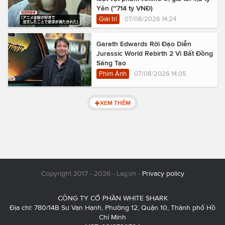
Yên (~714 tỷ VNĐ)
Giải trí
07/08/2026 14:24
Gareth Edwards Rời Đạo Diễn
Jurassic World Rebirth 2 Vì Bất Đồng
Sáng Tạo
Phim Ảnh
07/08/2026 14:05
XEM THÊM
Copyright 2017 - 2026 - Lag.vn -
Privacy policy
CÔNG TY CỔ PHẦN WHITE SHARK
Địa chỉ: 780/14B Sư Vạn Hạnh, Phường 12, Quận 10, Thành phố Hồ
Chí Minh