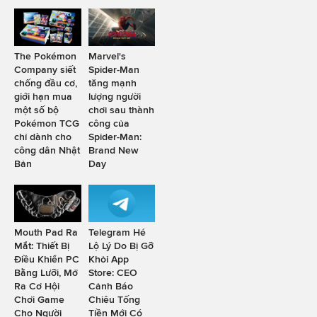
The Pokémon
Marvel's
Company siết
Spider-Man
chống đầu cơ,
tăng mạnh
giới hạn mua
lượng người
một số bộ
chơi sau thành
Pokémon TCG
công của
chỉ dành cho
Spider-Man:
công dân Nhật
Brand New
Bản
Day
Mouth Pad Ra
Telegram Hé
Mắt: Thiết Bị
Lộ Lý Do Bị Gỡ
Điều Khiển PC
Khỏi App
Bằng Lưỡi, Mở
Store: CEO
Ra Cơ Hội
Cảnh Báo
Chơi Game
Chiêu Tống
Cho Người
Tiền Mới Có