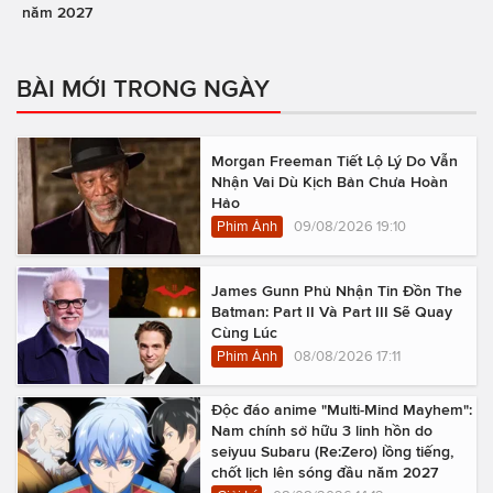
năm 2027
BÀI MỚI TRONG NGÀY
Morgan Freeman Tiết Lộ Lý Do Vẫn
Nhận Vai Dù Kịch Bản Chưa Hoàn
Hảo
Phim Ảnh
09/08/2026 19:10
James Gunn Phủ Nhận Tin Đồn The
Batman: Part II Và Part III Sẽ Quay
Cùng Lúc
Phim Ảnh
08/08/2026 17:11
Độc đáo anime "Multi-Mind Mayhem":
Nam chính sở hữu 3 linh hồn do
seiyuu Subaru (Re:Zero) lồng tiếng,
chốt lịch lên sóng đầu năm 2027