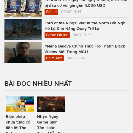
bị đầu cơ với giá gần 4.000 USD
Giải trí
03/08, 16:14
Lord of the Rings: War in the North Bất Ngờ
Hé Lộ Khả Năng Quay Trở Lại
Game Offline
31/07, 17:30
Yelena Belova Chính Thức Trở Thành Black
Widow Mới Trong MCU
Phim Ảnh
31/07, 16:47
BÀI ĐỌC NHIỀU NHẤT
Biện pháp
Nhận Ngay
chưa từng có
Game Sinh
tiền lệ: The
Tồn Hoàn