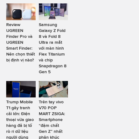
Review
Samsung
UGREEN
Galaxy Z Fold
Finder Pro và
8 và Fold 8
UGREEN
Ultra ra mắt
Smart Finder:
với màn hình
Nên chọn thiết
Flex Titanium
bị định vị nào?
và chip
Snapdragon 8
Gen 5
Trump Mobile
Trên tay vivo
T1 gây tranh
V70 POP
cãi lớn: Điện
MART ZSIGA:
thoại vừa giao
Smartphone
hàng đã bị tố
“đậm chất
rò rỉ dữ liệu
Gen Z” nhất
người dùng
phân khúc