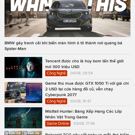
BMW gây tranh cãi khi biến màn hình ô tô thành nơi quảng bá
Spider-Man
Tencent được cho là hủy bom tấn thế giới
mở 300 triệu USD
Công Nghệ
04/08, 09:54
Game thủ mua được GTX 1050 Ti với giá chỉ
2 USD tại cửa hàng đồ cũ, vẫn chạy
Cyberpunk 2077
Công Nghệ
03/08, 19:47
Mistfall Hunter: Bảng Xếp Hạng Các Lớp
Nhân Vật Trong Game
Game Online
03/08, 17:06
Palworld TCG gây sốt ngày ra mắt, thẻ hiếm