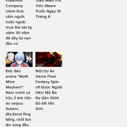
Pokémon
Toàn Miễn Phí
Company
Trên Steam
chính thức
Trước Ngày 10
cấm người
Tháng 8
nước ngoài
mua thẻ bài kỷ
niệm 30 năm
để đẩy lùi nạn
đầu cơ
Độc đáo
Một Dự Án
anime "Multi-
Game Final
Mind
Fantasy Spin-
Mayhem":
off Được Người
Nam chính sở
Hâm Mộ Bỏ
hữu 3 linh hồn
Ra Gần 1000
do seiyuu
Đô Để Hồi
Subaru
Sinh
(Re:Zero) lồng
tiếng, chốt lịch
lên sóng đầu