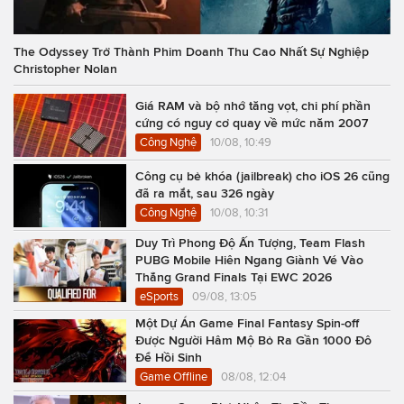
The Odyssey Trở Thành Phim Doanh Thu Cao Nhất Sự Nghiệp
Christopher Nolan
Giá RAM và bộ nhớ tăng vọt, chi phí phần
cứng có nguy cơ quay về mức năm 2007
Công Nghệ
10/08, 10:49
Công cụ bẻ khóa (jailbreak) cho iOS 26 cũng
đã ra mắt, sau 326 ngày
Công Nghệ
10/08, 10:31
Duy Trì Phong Độ Ấn Tượng, Team Flash
PUBG Mobile Hiên Ngang Giành Vé Vào
Thẳng Grand Finals Tại EWC 2026
eSports
09/08, 13:05
Một Dự Án Game Final Fantasy Spin-off
Được Người Hâm Mộ Bỏ Ra Gần 1000 Đô
Để Hồi Sinh
Game Offline
08/08, 12:04