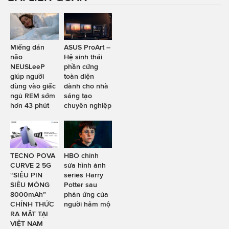
Miếng dán
ASUS ProArt –
não
Hệ sinh thái
NEUSLeeP
phần cứng
giúp người
toàn diện
dùng vào giấc
dành cho nhà
ngủ REM sớm
sáng tạo
hơn 43 phút
chuyên nghiệp
TECNO POVA
HBO chỉnh
CURVE 2 5G
sửa hình ảnh
“SIÊU PIN
series Harry
SIÊU MỎNG
Potter sau
8000mAh”
phản ứng của
CHÍNH THỨC
người hâm mộ
RA MẮT TẠI
VIỆT NAM