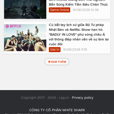
Bắn Súng Kiếm Tiền Siêu Chân Thực
Game Online
10/08/2026 12:06
Cú bắt tay lịch sử giữa Bộ Tư pháp
Nhật Bản và Netflix: Show hẹn hò
"BADLY IN LOVE" phủ sóng châu Á
với thông điệp nhân văn về sự làm lại
cuộc đời
Giải trí
10/08/2026 11:19
XEM THÊM
Copyright 2017 - 2026 - Lag.vn -
Privacy policy
CÔNG TY CỔ PHẦN WHITE SHARK