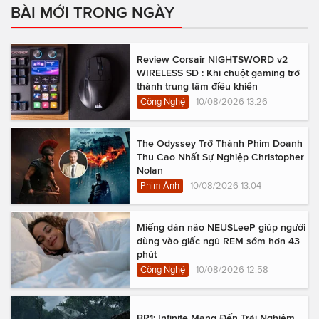
BÀI MỚI TRONG NGÀY
Review Corsair NIGHTSWORD v2
WIRELESS SD : Khi chuột gaming trở
thành trung tâm điều khiển
Công Nghệ
10/08/2026 13:26
The Odyssey Trở Thành Phim Doanh
Thu Cao Nhất Sự Nghiệp Christopher
Nolan
Phim Ảnh
10/08/2026 13:04
Miếng dán não NEUSLeeP giúp người
dùng vào giấc ngủ REM sớm hơn 43
phút
Công Nghệ
10/08/2026 12:58
BR1: Infinite Mang Đến Trải Nghiệm