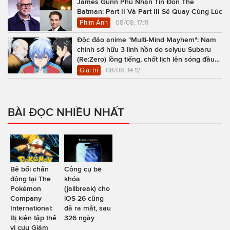
James Gunn Phủ Nhận Tin Đồn The
Batman: Part II Và Part III Sẽ Quay Cùng Lúc
Phim Ảnh
08/08, 17:11
Độc đáo anime "Multi-Mind Mayhem": Nam
chính sở hữu 3 linh hồn do seiyuu Subaru
(Re:Zero) lồng tiếng, chốt lịch lên sóng đầu
năm 2027
Giải trí
08/08, 14:12
BÀI ĐỌC NHIỀU NHẤT
Bê bối chấn
Công cụ bẻ
động tại The
khóa
Pokémon
(jailbreak) cho
Company
iOS 26 cũng
International:
đã ra mắt, sau
Bị kiện tập thể
326 ngày
vì cựu Giám