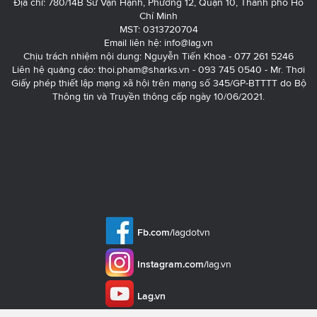
Địa chỉ: 780/14B Sư Vạn Hạnh, Phường 12, Quận 10, Thành phố Hồ
Chí Minh
MST: 0313720704
Email liên hệ:
info@lag.vn
Chịu trách nhiệm nội dung: Nguyễn Tiến Khoa - 077 261 5246
Liên hệ quảng cáo:
thoi.pham@sharks.vn
- 093 745 0540 - Mr. Thơi
Giấy phép thiết lập mạng xã hội trên mạng số 345/GP-BTTTT do Bộ
Thông tin và Truyền thông cấp ngày 10/06/2021.
Fb.com/
lagdotvn
Instagram.com/
lag.vn
Lag.vn