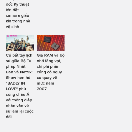
đốc Kỹ thuật
lén đặt
camera giấu
kín trong nhà
vệ sinh
Cú bắt tay lịch
Giá RAM và bộ
sử giữa Bộ Tư
nhớ tăng vọt,
pháp Nhật
chi phí phần
Bản và Netflix:
cứng có nguy
Show hẹn hò
cơ quay về
"BADLY IN
mức năm
LOVE" phủ
2007
sóng châu Á
với thông điệp
nhân văn về
sự làm lại cuộc
đời