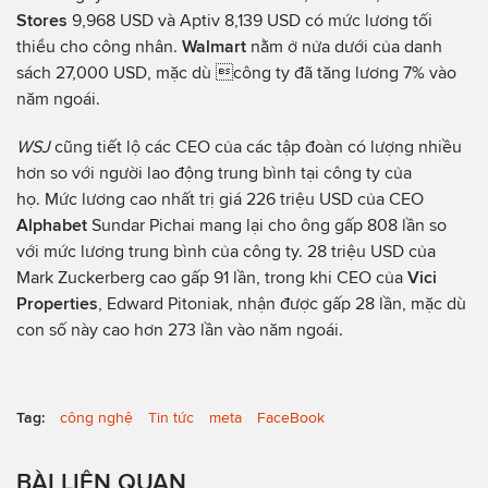
Stores
9,968 USD và Aptiv 8,139 USD có mức lương tối
thiểu cho công nhân.
Walmart
nằm ở nửa dưới của danh
sách 27,000 USD, mặc dù công ty đã tăng lương 7% vào
năm ngoái.
WSJ
cũng tiết lộ các CEO của các tập đoàn có lượng nhiều
hơn so với người lao động trung bình tại công ty của
họ. Mức lương cao nhất trị giá 226 triệu USD của CEO
Alphabet
Sundar Pichai mang lại cho ông gấp 808 lần so
với mức lương trung bình của công ty. 28 triệu USD của
Mark Zuckerberg cao gấp 91 lần, trong khi CEO của
Vici
Properties
, Edward Pitoniak, nhận được gấp 28 lần, mặc dù
con số này cao hơn 273 lần vào năm ngoái.
Tag:
công nghệ
Tin tức
meta
FaceBook
BÀI LIÊN QUAN