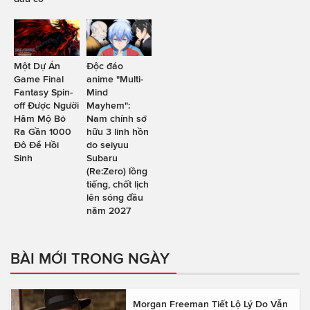
Một Dự Án
Độc đáo
Game Final
anime "Multi-
Fantasy Spin-
Mind
off Được Người
Mayhem":
Hâm Mộ Bỏ
Nam chính sở
Ra Gần 1000
hữu 3 linh hồn
Đô Để Hồi
do seiyuu
Sinh
Subaru
(Re:Zero) lồng
tiếng, chốt lịch
lên sóng đầu
năm 2027
BÀI MỚI TRONG NGÀY
Morgan Freeman Tiết Lộ Lý Do Vẫn