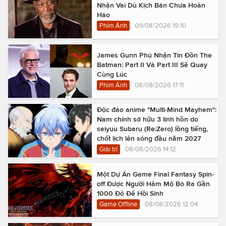
Nhận Vai Dù Kịch Bản Chưa Hoàn
Hảo
Phim Ảnh
09/08/2026 19:10
James Gunn Phủ Nhận Tin Đồn The
Batman: Part II Và Part III Sẽ Quay
Cùng Lúc
Phim Ảnh
08/08/2026 17:11
Độc đáo anime "Multi-Mind Mayhem":
Nam chính sở hữu 3 linh hồn do
seiyuu Subaru (Re:Zero) lồng tiếng,
chốt lịch lên sóng đầu năm 2027
Giải trí
08/08/2026 14:12
Một Dự Án Game Final Fantasy Spin-
off Được Người Hâm Mộ Bỏ Ra Gần
1000 Đô Để Hồi Sinh
Game Offline
08/08/2026 12:04