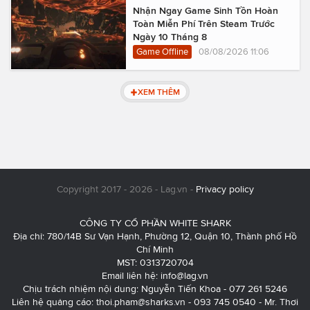
Nhận Ngay Game Sinh Tồn Hoàn
Toàn Miễn Phí Trên Steam Trước
Ngày 10 Tháng 8
Game Offline
08/08/2026 11:06
XEM THÊM
Copyright 2017 - 2026 - Lag.vn -
Privacy policy
CÔNG TY CỔ PHẦN WHITE SHARK
Địa chỉ: 780/14B Sư Vạn Hạnh, Phường 12, Quận 10, Thành phố Hồ
Chí Minh
MST: 0313720704
Email liên hệ:
info@lag.vn
Chịu trách nhiệm nội dung: Nguyễn Tiến Khoa - 077 261 5246
Liên hệ quảng cáo:
thoi.pham@sharks.vn
- 093 745 0540 - Mr. Thơi