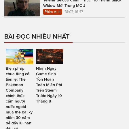
Yelena Belova Chính Thức Trở Thành Black
Widow Mới Trong MCU
Phim Ảnh
31/07, 16:47
BÀI ĐỌC NHIỀU NHẤT
Biện pháp
Nhận Ngay
chưa từng có
Game Sinh
tiền lệ: The
Tồn Hoàn
Pokémon
Toàn Miễn Phí
Company
Trên Steam
chính thức
Trước Ngày 10
cấm người
Tháng 8
nước ngoài
mua thẻ bài kỷ
niệm 30 năm
để đẩy lùi nạn
đầu cơ