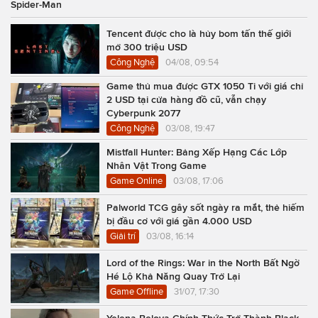
Spider-Man
Tencent được cho là hủy bom tấn thế giới
mở 300 triệu USD
Công Nghệ
04/08, 09:54
Game thủ mua được GTX 1050 Ti với giá chỉ
2 USD tại cửa hàng đồ cũ, vẫn chạy
Cyberpunk 2077
Công Nghệ
03/08, 19:47
Mistfall Hunter: Bảng Xếp Hạng Các Lớp
Nhân Vật Trong Game
Game Online
03/08, 17:06
Palworld TCG gây sốt ngày ra mắt, thẻ hiếm
bị đầu cơ với giá gần 4.000 USD
Giải trí
03/08, 16:14
Lord of the Rings: War in the North Bất Ngờ
Hé Lộ Khả Năng Quay Trở Lại
Game Offline
31/07, 17:30