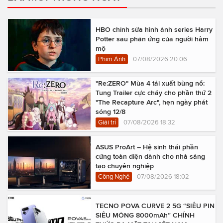
HBO chỉnh sửa hình ảnh series Harry
Potter sau phản ứng của người hâm
mộ
Phim Ảnh
07/08/2026 20:06
"Re:ZERO" Mùa 4 tái xuất bùng nổ:
Tung Trailer cực cháy cho phần thứ 2
"The Recapture Arc", hẹn ngày phát
sóng 12/8
Giải trí
07/08/2026 18:32
ASUS ProArt – Hệ sinh thái phần
cứng toàn diện dành cho nhà sáng
tạo chuyên nghiệp
Công Nghệ
07/08/2026 18:02
TECNO POVA CURVE 2 5G “SIÊU PIN
SIÊU MỎNG 8000mAh” CHÍNH