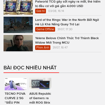
Palworld TCG gây sốt ngày ra mắt, thẻ hiếm
bị đầu cơ với giá gần 4.000 USD
Giải trí
03/08, 16:14
Lord of the Rings: War in the North Bất Ngờ
Hé Lộ Khả Năng Quay Trở Lại
Game Offline
31/07, 17:30
Yelena Belova Chính Thức Trở Thành Black
Widow Mới Trong MCU
Phim Ảnh
31/07, 16:47
BÀI ĐỌC NHIỀU NHẤT
TECNO POVA
ASUS Republic
CURVE 2 5G
of Gamers ra
“SIÊU PIN
mắt ROG Strix