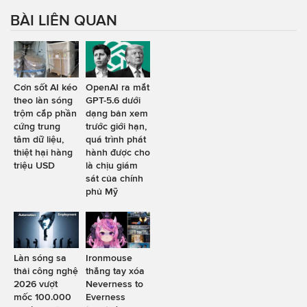
BÀI LIÊN QUAN
Cơn sốt AI kéo
OpenAI ra mắt
theo làn sóng
GPT-5.6 dưới
trộm cắp phần
dạng bản xem
cứng trung
trước giới hạn,
tâm dữ liệu,
quá trình phát
thiệt hại hàng
hành được cho
triệu USD
là chịu giám
sát của chính
phủ Mỹ
Làn sóng sa
Ironmouse
thải công nghệ
thẳng tay xóa
2026 vượt
Neverness to
mốc 100.000
Everness