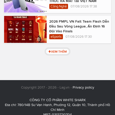
THỨC RA MẮT TẠI VIỆT NAM
Công Nghệ
07/08/2026 17:38
2026 PMPL VN Fall: Team Flash Dẫn
Đầu Sau Vòng League, Ấn Định 16
Đội Vào Finals
eSports
07/08/2026 17:30
XEM THÊM
Copyright 2017 - 2026 - Lag.vn -
Privacy policy
CÔNG TY CỔ PHẦN WHITE SHARK
Địa chỉ: 780/14B Sư Vạn Hạnh, Phường 12, Quận 10, Thành phố Hồ
Chí Minh
MST: 0313720704