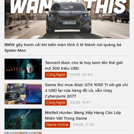
BMW gây tranh cãi khi biến màn hình ô tô thành nơi quảng bá
Spider-Man
Tencent được cho là hủy bom tấn thế giới
mở 300 triệu USD
Công Nghệ
04/08, 09:54
Game thủ mua được GTX 1050 Ti với giá chỉ
2 USD tại cửa hàng đồ cũ, vẫn chạy
Cyberpunk 2077
Công Nghệ
03/08, 19:47
Mistfall Hunter: Bảng Xếp Hạng Các Lớp
Nhân Vật Trong Game
Game Online
03/08, 17:06