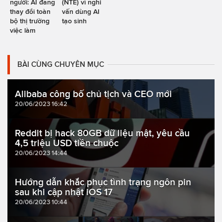
người: AI đang
(NTE) vì nghi
thay đổi toàn
vấn dùng AI
bộ thị trường
tạo sinh
việc làm
BÀI CÙNG CHUYÊN MỤC
Alibaba công bố chủ tịch và CEO mới
20/06/2023 16:42
Reddit bị hack 80GB dữ liệu mật, yêu cầu
4,5 triệu USD tiền chuộc
20/06/2023 14:44
Hướng dẫn khắc phục tình trạng ngôn pin
sau khi cập nhật iOS 17
20/06/2023 10:44