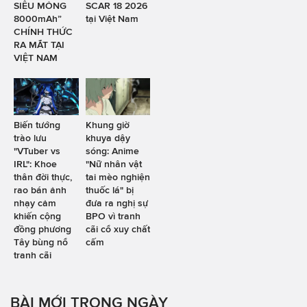
SIÊU MỎNG
SCAR 18 2026
8000mAh”
tại Việt Nam
CHÍNH THỨC
RA MẮT TẠI
VIỆT NAM
Biến tướng
Khung giờ
trào lưu
khuya dậy
"VTuber vs
sóng: Anime
IRL": Khoe
"Nữ nhân vật
thân đời thực,
tai mèo nghiện
rao bán ảnh
thuốc lá" bị
nhạy cảm
đưa ra nghị sự
khiến cộng
BPO vì tranh
đồng phương
cãi cổ xuy chất
Tây bùng nổ
cấm
tranh cãi
BÀI MỚI TRONG NGÀY