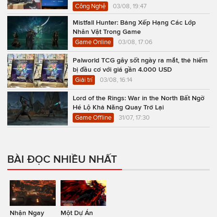
Công Nghệ
03/08, 19:47
Mistfall Hunter: Bảng Xếp Hạng Các Lớp
Nhân Vật Trong Game
Game Online
03/08, 17:06
Palworld TCG gây sốt ngày ra mắt, thẻ hiếm
bị đầu cơ với giá gần 4.000 USD
Giải trí
03/08, 16:14
Lord of the Rings: War in the North Bất Ngờ
Hé Lộ Khả Năng Quay Trở Lại
Game Offline
31/07, 17:30
BÀI ĐỌC NHIỀU NHẤT
Nhận Ngay
Một Dự Án