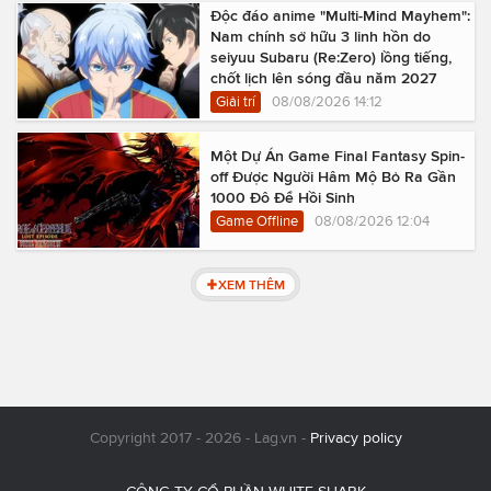
Độc đáo anime "Multi-Mind Mayhem":
Nam chính sở hữu 3 linh hồn do
seiyuu Subaru (Re:Zero) lồng tiếng,
chốt lịch lên sóng đầu năm 2027
Giải trí
08/08/2026 14:12
Một Dự Án Game Final Fantasy Spin-
off Được Người Hâm Mộ Bỏ Ra Gần
1000 Đô Để Hồi Sinh
Game Offline
08/08/2026 12:04
XEM THÊM
Copyright 2017 - 2026 - Lag.vn -
Privacy policy