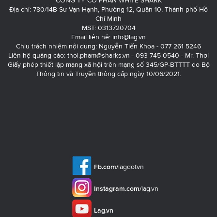
CÔNG TY CỔ PHẦN WHITE SHARK
Địa chỉ: 780/14B Sư Vạn Hạnh, Phường 12, Quận 10, Thành phố Hồ
Chí Minh
MST: 0313720704
Email liên hệ:
info@lag.vn
Chịu trách nhiệm nội dung: Nguyễn Tiến Khoa - 077 261 5246
Liên hệ quảng cáo:
thoi.pham@sharks.vn
- 093 745 0540 - Mr. Thơi
Giấy phép thiết lập mạng xã hội trên mạng số 345/GP-BTTTT do Bộ
Thông tin và Truyền thông cấp ngày 10/06/2021.
Fb.com/
lagdotvn
Instagram.com/
lag.vn
Lag.vn