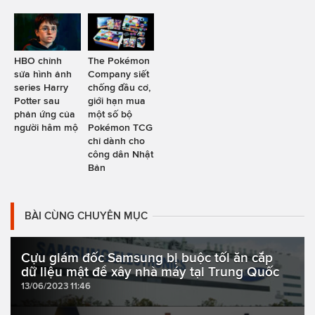
HBO chỉnh
The Pokémon
sửa hình ảnh
Company siết
series Harry
chống đầu cơ,
Potter sau
giới hạn mua
phản ứng của
một số bộ
người hâm mộ
Pokémon TCG
chỉ dành cho
công dân Nhật
Bản
BÀI CÙNG CHUYÊN MỤC
Cựu giám đốc Samsung bị buộc tối ăn cắp
dữ liệu mật để xây nhà máy tại Trung Quốc
13/06/2023 11:46