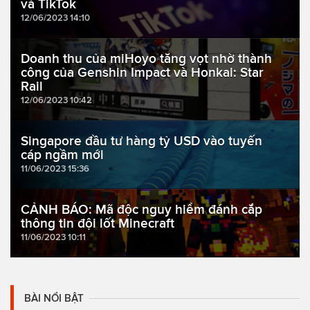
và TikTok
12/06/2023 14:10
Doanh thu của miHoyo tăng vọt nhờ thành
công của Genshin Impact và Honkai: Star
Rail
12/06/2023 10:42
Singapore đầu tư hàng tỷ USD vào tuyến
cáp ngầm mới
11/06/2023 15:36
CẢNH BÁO: Mã độc nguy hiểm đánh cắp
thông tin đội lốt Minecraft
11/06/2023 10:11
BÀI NỔI BẬT