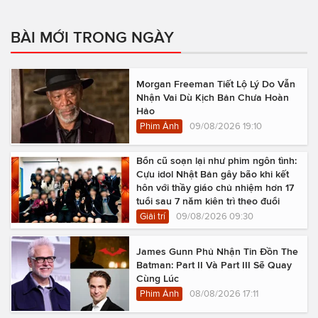
BÀI MỚI TRONG NGÀY
Morgan Freeman Tiết Lộ Lý Do Vẫn
Nhận Vai Dù Kịch Bản Chưa Hoàn
Hảo
Phim Ảnh
09/08/2026 19:10
Bổn cũ soạn lại như phim ngôn tình:
Cựu idol Nhật Bản gây bão khi kết
hôn với thầy giáo chủ nhiệm hơn 17
tuổi sau 7 năm kiên trì theo đuổi
Giải trí
09/08/2026 09:30
James Gunn Phủ Nhận Tin Đồn The
Batman: Part II Và Part III Sẽ Quay
Cùng Lúc
Phim Ảnh
08/08/2026 17:11