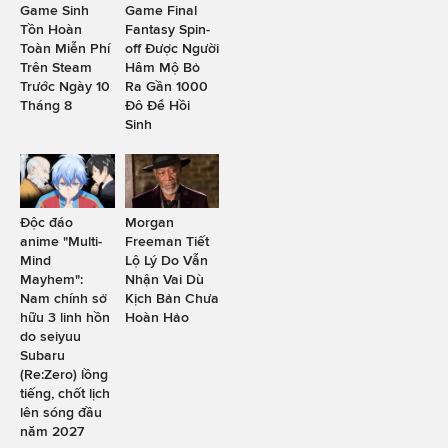
Game Sinh
Game Final
Tồn Hoàn
Fantasy Spin-
Toàn Miễn Phí
off Được Người
Trên Steam
Hâm Mộ Bỏ
Trước Ngày 10
Ra Gần 1000
Tháng 8
Đô Để Hồi
Sinh
Độc đáo
Morgan
anime "Multi-
Freeman Tiết
Mind
Lộ Lý Do Vẫn
Mayhem":
Nhận Vai Dù
Nam chính sở
Kịch Bản Chưa
hữu 3 linh hồn
Hoàn Hảo
do seiyuu
Subaru
(Re:Zero) lồng
tiếng, chốt lịch
lên sóng đầu
năm 2027