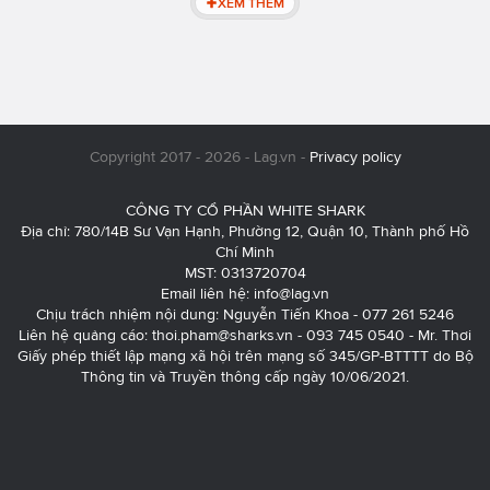
XEM THÊM
Copyright 2017 - 2026 - Lag.vn -
Privacy policy
CÔNG TY CỔ PHẦN WHITE SHARK
Địa chỉ: 780/14B Sư Vạn Hạnh, Phường 12, Quận 10, Thành phố Hồ
Chí Minh
MST: 0313720704
Email liên hệ:
info@lag.vn
Chịu trách nhiệm nội dung: Nguyễn Tiến Khoa - 077 261 5246
Liên hệ quảng cáo:
thoi.pham@sharks.vn
- 093 745 0540 - Mr. Thơi
Giấy phép thiết lập mạng xã hội trên mạng số 345/GP-BTTTT do Bộ
Thông tin và Truyền thông cấp ngày 10/06/2021.