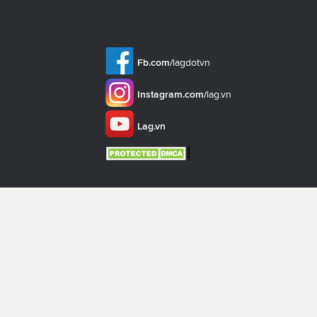
Fb.com/
lagdotvn
Instagram.com/
lag.vn
Lag.vn