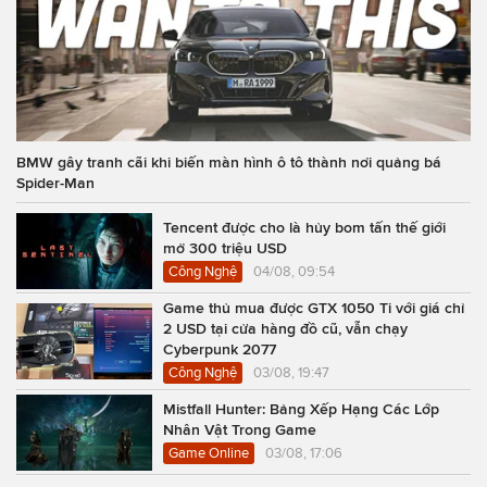
BMW gây tranh cãi khi biến màn hình ô tô thành nơi quảng bá
Spider-Man
Tencent được cho là hủy bom tấn thế giới
mở 300 triệu USD
Công Nghệ
04/08, 09:54
Game thủ mua được GTX 1050 Ti với giá chỉ
2 USD tại cửa hàng đồ cũ, vẫn chạy
Cyberpunk 2077
Công Nghệ
03/08, 19:47
Mistfall Hunter: Bảng Xếp Hạng Các Lớp
Nhân Vật Trong Game
Game Online
03/08, 17:06