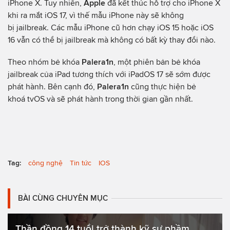
iPhone X. Tuy nhiên,
Apple
đã kết thúc hỗ trợ cho iPhone X
khi ra mắt iOS 17, vì thế mẫu iPhone này sẽ không
bị jailbreak. Các mẫu iPhone cũ hơn chạy iOS 15 hoặc iOS
16 vẫn có thể bị jailbreak mà không có bất kỳ thay đổi nào.
Theo nhóm bẻ khóa
Palera1n
, một phiên bản bẻ khóa
jailbreak của iPad tương thích với iPadOS 17 sẽ sớm được
phát hành. Bên cạnh đó,
Palera1n
cũng thực hiện bẻ
khoá tvOS và sẽ phát hành trong thời gian gần nhất.
Tag:
công nghệ
Tin tức
IOS
BÀI CÙNG CHUYÊN MỤC
Thần đồng 14 tuổi trở thành kỹ sư phầm