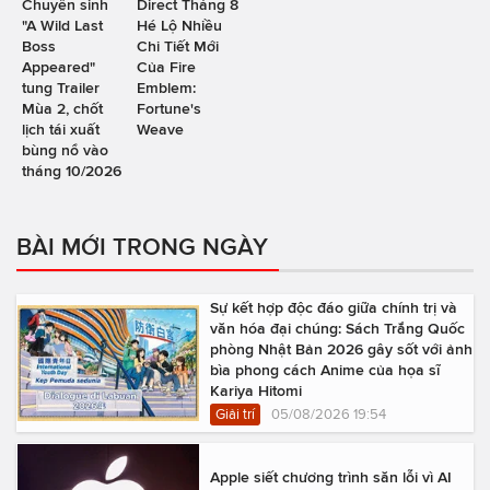
Chuyển sinh
Direct Tháng 8
"A Wild Last
Hé Lộ Nhiều
Boss
Chi Tiết Mới
Appeared"
Của Fire
tung Trailer
Emblem:
Mùa 2, chốt
Fortune's
lịch tái xuất
Weave
bùng nổ vào
tháng 10/2026
BÀI MỚI TRONG NGÀY
Sự kết hợp độc đáo giữa chính trị và
văn hóa đại chúng: Sách Trắng Quốc
phòng Nhật Bản 2026 gây sốt với ảnh
bìa phong cách Anime của họa sĩ
Kariya Hitomi
Giải trí
05/08/2026 19:54
Apple siết chương trình săn lỗi vì AI