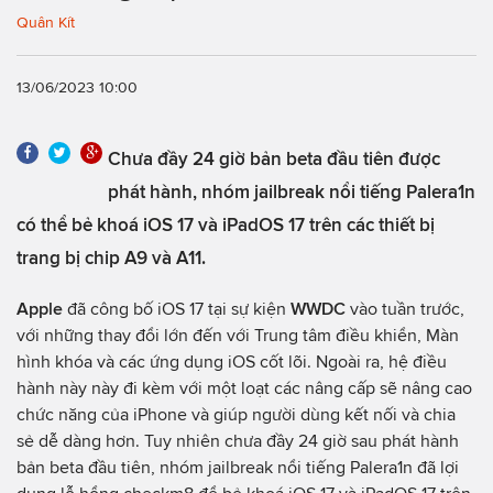
Quân Kít
13/06/2023 10:00
Chưa đầy 24 giờ bản beta đầu tiên được
phát hành, nhóm jailbreak nổi tiếng Palera1n
có thể bẻ khoá iOS 17 và iPadOS 17 trên các thiết bị
trang bị chip A9 và A11.
Apple
đã công bố iOS 17 tại sự kiện
WWDC
vào tuần trước,
với những thay đổi lớn đến với Trung tâm điều khiển, Màn
hình khóa và các ứng dụng iOS cốt lõi. Ngoài ra, hệ điều
hành này này đi kèm với một loạt các nâng cấp sẽ nâng cao
chức năng của iPhone và giúp người dùng kết nối và chia
sẻ dễ dàng hơn. Tuy nhiên chưa đầy 24 giờ sau phát hành
bản beta đầu tiên, nhóm jailbreak nổi tiếng Palera1n đã lợi