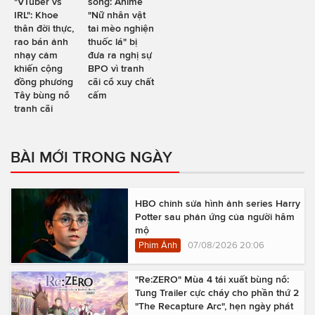
"VTuber vs
sóng: Anime
IRL": Khoe
"Nữ nhân vật
thân đời thực,
tai mèo nghiện
rao bán ảnh
thuốc lá" bị
nhạy cảm
đưa ra nghị sự
khiến cộng
BPO vì tranh
đồng phương
cãi cổ xuy chất
Tây bùng nổ
cấm
tranh cãi
BÀI MỚI TRONG NGÀY
HBO chỉnh sửa hình ảnh series Harry
Potter sau phản ứng của người hâm
mộ
Phim Ảnh
07/08/2026 20:06
"Re:ZERO" Mùa 4 tái xuất bùng nổ:
Tung Trailer cực cháy cho phần thứ 2
"The Recapture Arc", hẹn ngày phát