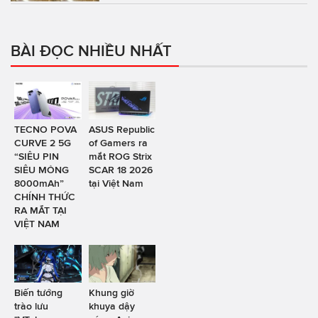
BÀI ĐỌC NHIỀU NHẤT
TECNO POVA
ASUS Republic
CURVE 2 5G
of Gamers ra
“SIÊU PIN
mắt ROG Strix
SIÊU MỎNG
SCAR 18 2026
8000mAh”
tại Việt Nam
CHÍNH THỨC
RA MẮT TẠI
VIỆT NAM
Biến tướng
Khung giờ
trào lưu
khuya dậy