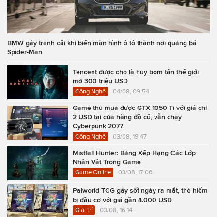
BMW gây tranh cãi khi biến màn hình ô tô thành nơi quảng bá
Spider-Man
Tencent được cho là hủy bom tấn thế giới
mở 300 triệu USD
Công Nghệ
04/08, 09:54
Game thủ mua được GTX 1050 Ti với giá chỉ
2 USD tại cửa hàng đồ cũ, vẫn chạy
Cyberpunk 2077
Công Nghệ
03/08, 19:47
Mistfall Hunter: Bảng Xếp Hạng Các Lớp
Nhân Vật Trong Game
Game Online
03/08, 17:06
Palworld TCG gây sốt ngày ra mắt, thẻ hiếm
bị đầu cơ với giá gần 4.000 USD
Giải trí
03/08, 16:14