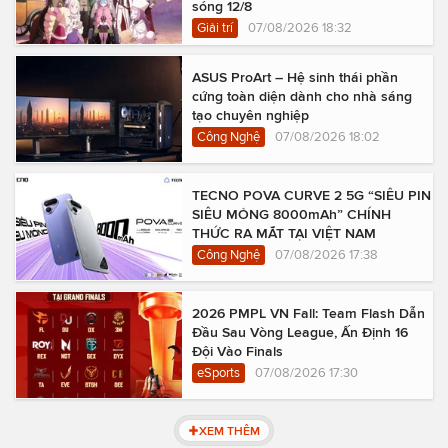
sóng 12/8
Giải trí
07/08/2026 18:32
ASUS ProArt – Hệ sinh thái phần
cứng toàn diện dành cho nhà sáng
tạo chuyên nghiệp
Công Nghệ
07/08/2026 18:02
TECNO POVA CURVE 2 5G “SIÊU PIN
SIÊU MỎNG 8000mAh” CHÍNH
THỨC RA MẮT TẠI VIỆT NAM
Công Nghệ
07/08/2026 17:38
2026 PMPL VN Fall: Team Flash Dẫn
Đầu Sau Vòng League, Ấn Định 16
Đội Vào Finals
eSports
07/08/2026 17:30
XEM THÊM