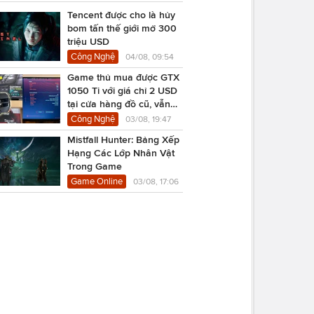
Tencent được cho là hủy
bom tấn thế giới mở 300
triệu USD
Công Nghệ
04/08, 09:54
Game thủ mua được GTX
1050 Ti với giá chỉ 2 USD
tại cửa hàng đồ cũ, vẫn
chạy Cyberpunk 2077
Công Nghệ
03/08, 19:47
Mistfall Hunter: Bảng Xếp
Hạng Các Lớp Nhân Vật
Trong Game
Game Online
03/08, 17:06