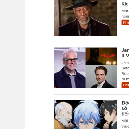
Kị
Mor
hoàn
Phi
Ja
II 
Jame
Batm
Reev
ra 
Phi
Độ
sở 
tiế
Một
thức