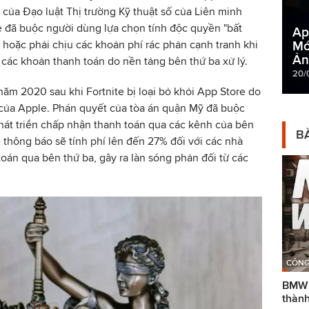
u của Đạo luật Thị trường Kỹ thuật số của Liên minh
đã buộc người dùng lựa chọn tính độc quyền "bất
Ap
hoặc phải chịu các khoản phí rác phản cạnh tranh khi
Mớ
Ản
 các khoản thanh toán do nền tảng bên thứ ba xử lý.
20/
ăm 2020 sau khi Fortnite bị loại bỏ khỏi App Store do
 của Apple. Phán quyết của tòa án quận Mỹ đã buộc
hát triển chấp nhận thanh toán qua các kênh của bên
BÀ
 thông báo sẽ tính phí lên đến 27% đối với các nhà
oán qua bên thứ ba, gây ra làn sóng phản đối từ các
CÔNG
BMW g
thành