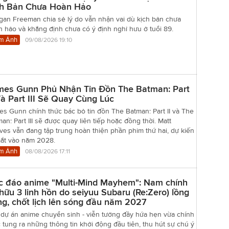
ch Bản Chưa Hoàn Hảo
gan Freeman chia sẻ lý do vẫn nhận vai dù kịch bản chưa
 hảo và khẳng định chưa có ý định nghỉ hưu ở tuổi 89.
m Ảnh
09/08/2026 19:10
mes Gunn Phủ Nhận Tin Đồn The Batman: Part
Và Part III Sẽ Quay Cùng Lúc
s Gunn chính thức bác bỏ tin đồn The Batman: Part II và The
an: Part III sẽ được quay liên tiếp hoặc đồng thời. Matt
es vẫn đang tập trung hoàn thiện phần phim thứ hai, dự kiến
mắt vào năm 2028.
m Ảnh
08/08/2026 17:11
c đáo anime "Multi-Mind Mayhem": Nam chính
hữu 3 linh hồn do seiyuu Subaru (Re:Zero) lồng
ng, chốt lịch lên sóng đầu năm 2027
 dự án anime chuyển sinh - viễn tưởng đầy hứa hẹn vừa chính
 tung ra những thông tin khởi động đầu tiên, thu hút sự chú ý