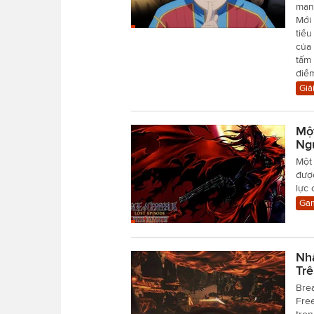
mạn
Mới 
tiểu
của 
tấm 
điể
Giải
Mộ
Ng
Một 
đượ
lực
Gam
Nh
Tr
Brea
Free