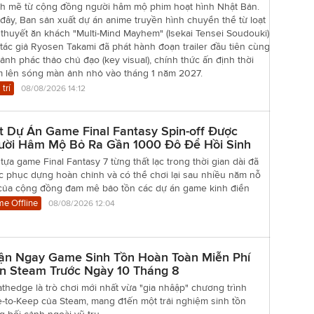
h mẽ từ cộng đồng người hâm mộ phim hoạt hình Nhật Bản.
đây, Ban sản xuất dự án anime truyền hình chuyển thể từ loạt
 thuyết ăn khách "Multi-Mind Mayhem" (Isekai Tensei Soudouki)
tác giả Ryosen Takami đã phát hành đoạn trailer đầu tiên cùng
ảnh phác thảo chủ đạo (key visual), chính thức ấn định thời
m lên sóng màn ảnh nhỏ vào tháng 1 năm 2027.
 trí
08/08/2026 14:12
t Dự Án Game Final Fantasy Spin-off Được
ười Hâm Mộ Bỏ Ra Gần 1000 Đô Để Hồi Sinh
tựa game Final Fantasy 7 từng thất lạc trong thời gian dài đã
c phục dựng hoàn chỉnh và có thể chơi lại sau nhiều năm nỗ
 của cộng đồng đam mê bảo tồn các dự án game kinh điển
e Offline
08/08/2026 12:04
ận Ngay Game Sinh Tồn Hoàn Toàn Miễn Phí
ên Steam Trước Ngày 10 Tháng 8
thedge là trò chơi mới nhất vừa "gia nhâập" chương trình
-to-Keep của Steam, mang đ1ến một trải nghiệm sinh tồn