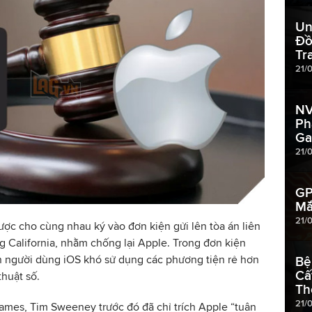
Un
Đồ
Tr
21/
NV
Ph
Ga
21/
GP
Mắ
21/
ược cho cùng nhau ký vào đơn kiện gửi lên tòa án liên
 California, nhằm chống lại Apple. Trong đơn kiện
ến người dùng iOS khó sử dụng các phương tiện rẻ hơn
Bệ
Cấ
thuật số.
Th
21/
ames, Tim Sweeney trước đó đã chỉ trích Apple “tuân