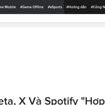
me Mobile
#Game Offline
#eSports
#Hướng dẫn
#Công 
eta, X Và Spotify "Hợ