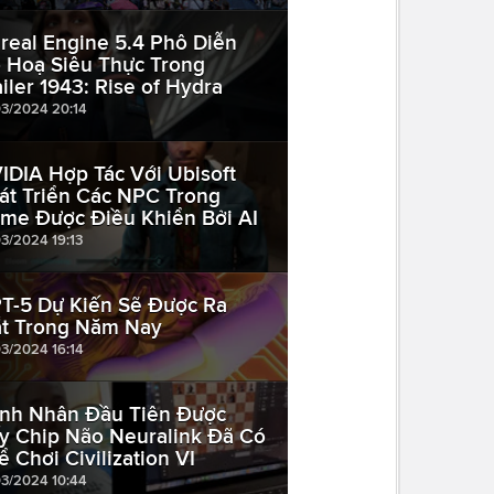
real Engine 5.4 Phô Diễn
 Hoạ Siêu Thực Trong
ailer 1943: Rise of Hydra
03/2024 20:14
IDIA Hợp Tác Với Ubisoft
át Triển Các NPC Trong
me Được Điều Khiển Bởi AI
03/2024 19:13
T-5 Dự Kiến Sẽ Được Ra
t Trong Năm Nay
03/2024 16:14
nh Nhân Đầu Tiên Được
y Chip Não Neuralink Đã Có
ể Chơi Civilization VI
03/2024 10:44