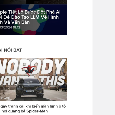
ple Tiết Lộ Bước Đột Phá AI
i Để Đào Tạo LLM Về Hình
h Và Văn Bản
03/2024 18:12
I NỔI BẬT
 NGHỆ
ây tranh cãi khi biến màn hình ô tô
 nơi quảng bá Spider-Man