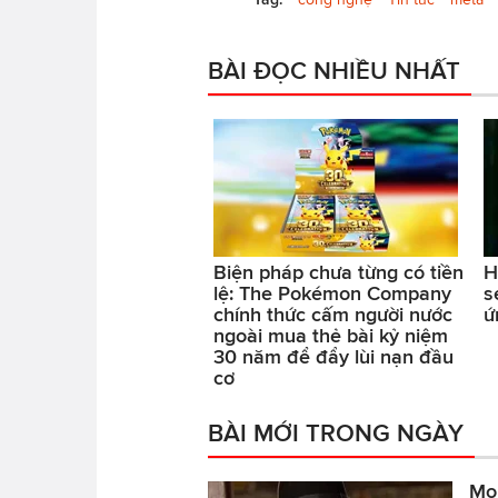
BÀI ĐỌC NHIỀU NHẤT
Biện pháp chưa từng có tiền
H
lệ: The Pokémon Company
s
chính thức cấm người nước
ứ
ngoài mua thẻ bài kỷ niệm
30 năm để đẩy lùi nạn đầu
cơ
BÀI MỚI TRONG NGÀY
Mo