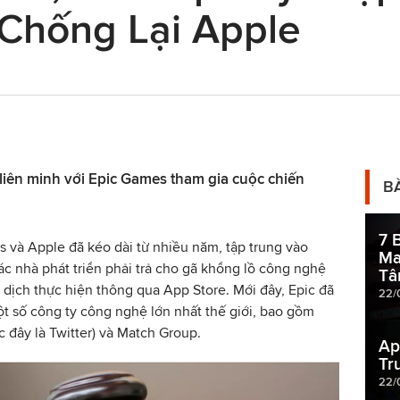
Chống Lại Apple
 liên minh với Epic Games tham gia cuộc chiến
B
7 
 và Apple đã kéo dài từ nhiều năm, tập trung vào
Ma
c nhà phát triển phải trả cho gã khổng lồ công nghệ
Tâ
 dịch thực hiện thông qua App Store. Mới đây, Epic đã
22/
ột số công ty công nghệ lớn nhất thế giới, bao gồm
ớc đây là Twitter) và Match Group.
Ap
Tr
22/