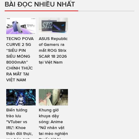
BÀI ĐỌC NHIỀU NHẤT
TECNO POVA
ASUS Republic
CURVE 2 5G
of Gamers ra
“SIÊU PIN
mắt ROG Strix
SIÊU MỎNG
SCAR 18 2026
8000mAh”
tại Việt Nam
CHÍNH THỨC
RA MẮT TẠI
VIỆT NAM
Biến tướng
Khung giờ
trào lưu
khuya dậy
"VTuber vs
sóng: Anime
IRL": Khoe
"Nữ nhân vật
thân đời thực,
tai mèo nghiện