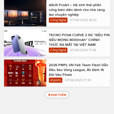
ASUS ProArt – Hệ sinh thái phần
cứng toàn diện dành cho nhà sáng
tạo chuyên nghiệp
Công Nghệ
07/08/2026 18:02
TECNO POVA CURVE 2 5G “SIÊU PIN
SIÊU MỎNG 8000mAh” CHÍNH
THỨC RA MẮT TẠI VIỆT NAM
Công Nghệ
07/08/2026 17:38
2026 PMPL VN Fall: Team Flash Dẫn
Đầu Sau Vòng League, Ấn Định 16
Đội Vào Finals
eSports
07/08/2026 17:30
XEM THÊM