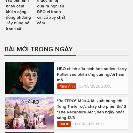
rao bán ảnh
thuốc lá" bị
nhạy cảm
đưa ra nghị sự
khiến cộng
BPO vì tranh
đồng phương
cãi cổ xuy chất
Tây bùng nổ
cấm
tranh cãi
BÀI MỚI TRONG NGÀY
HBO chỉnh sửa hình ảnh series Harry
Potter sau phản ứng của người hâm
mộ
Phim Ảnh
07/08/2026 20:06
"Re:ZERO" Mùa 4 tái xuất bùng nổ:
Tung Trailer cực cháy cho phần thứ 2
"The Recapture Arc", hẹn ngày phát
sóng 12/8
Giải trí
07/08/2026 18:32