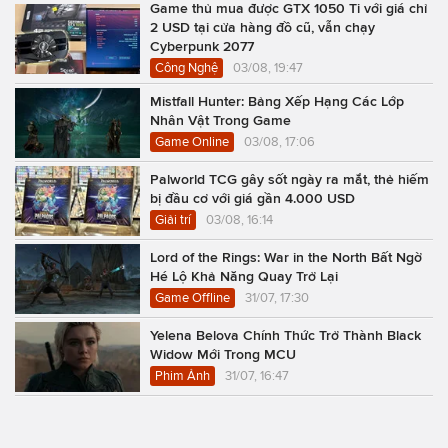
Game thủ mua được GTX 1050 Ti với giá chỉ
2 USD tại cửa hàng đồ cũ, vẫn chạy
Cyberpunk 2077
Công Nghệ
03/08, 19:47
Mistfall Hunter: Bảng Xếp Hạng Các Lớp
Nhân Vật Trong Game
Game Online
03/08, 17:06
Palworld TCG gây sốt ngày ra mắt, thẻ hiếm
bị đầu cơ với giá gần 4.000 USD
Giải trí
03/08, 16:14
Lord of the Rings: War in the North Bất Ngờ
Hé Lộ Khả Năng Quay Trở Lại
Game Offline
31/07, 17:30
Yelena Belova Chính Thức Trở Thành Black
Widow Mới Trong MCU
Phim Ảnh
31/07, 16:47