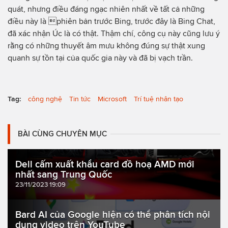
quát, nhưng điều đáng ngạc nhiên nhất về tất cả những
điều này là phiên bản trước Bing, trước đây là Bing Chat,
đã xác nhận Úc là có thật. Thậm chí, công cụ này cũng lưu ý
rằng có những thuyết âm mưu không đúng sự thật xung
quanh sự tồn tại của quốc gia này và đã bị vạch trần.
Tag:
công nghệ
Tin tức
Microsoft
Trí tuệ nhân tạo
BÀI CÙNG CHUYÊN MỤC
Dell cấm xuất khẩu card đồ hoạ AMD mới
nhất sang Trung Quốc
23/11/2023 19:09
Bard AI của Google hiện có thể phân tích nội
dung video trên YouTube