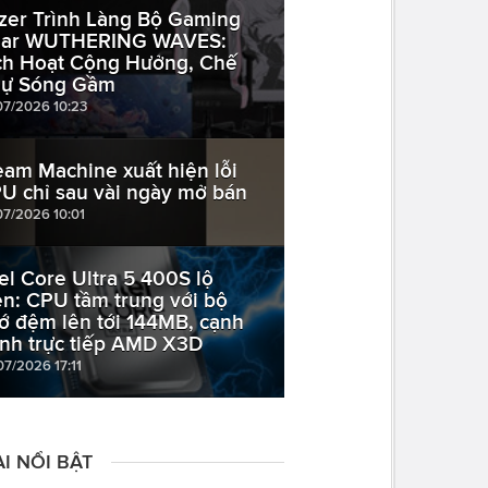
zer Trình Làng Bộ Gaming
ar WUTHERING WAVES:
ch Hoạt Cộng Hưởng, Chế
ự Sóng Gầm
07/2026 10:23
eam Machine xuất hiện lỗi
U chỉ sau vài ngày mở bán
07/2026 10:01
tel Core Ultra 5 400S lộ
ện: CPU tầm trung với bộ
ớ đệm lên tới 144MB, cạnh
anh trực tiếp AMD X3D
07/2026 17:11
I NỔI BẬT