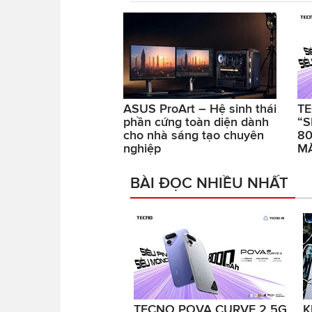
ASUS ProArt – Hệ sinh thái
TE
phần cứng toàn diện dành
“S
cho nhà sáng tạo chuyên
80
nghiệp
MẮ
BÀI ĐỌC NHIỀU NHẤT
TECNO POVA CURVE 2 5G
K