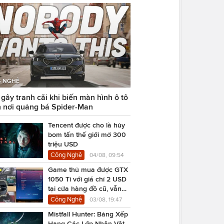
 NGHỆ
ây tranh cãi khi biến màn hình ô tô
 nơi quảng bá Spider-Man
Tencent được cho là hủy
bom tấn thế giới mở 300
triệu USD
Công Nghệ
04/08, 09:54
Game thủ mua được GTX
1050 Ti với giá chỉ 2 USD
tại cửa hàng đồ cũ, vẫn
chạy Cyberpunk 2077
Công Nghệ
03/08, 19:47
Mistfall Hunter: Bảng Xếp
Hạng Các Lớp Nhân Vật