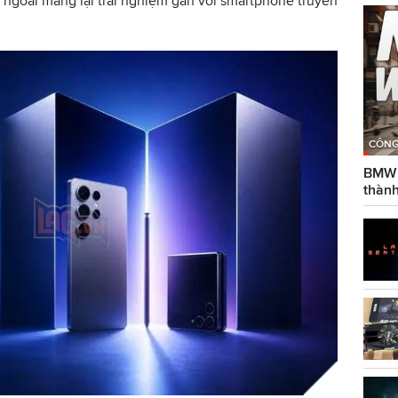
ngoài mang lại trải nghiệm gần với smartphone truyền
CÔNG
BMW g
thành