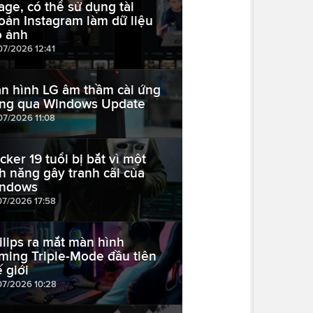
age, có thể sử dụng tài
oản Instagram làm dữ liệu
o ảnh
07/2026 12:41
n hình LG âm thầm cài ứng
ng qua Windows Update
07/2026 11:08
cker 19 tuổi bị bắt vì một
nh năng gây tranh cãi của
ndows
07/2026 17:58
ilips ra mắt màn hình
ming Triple-Mode đầu tiên
ế giới
07/2026 10:28