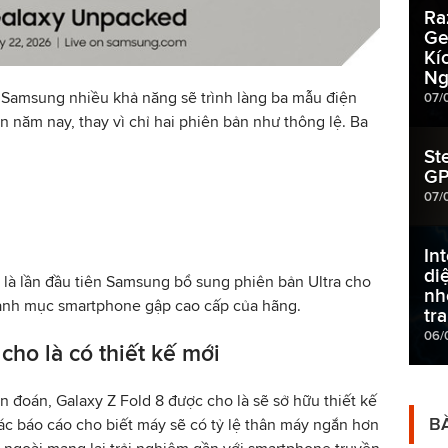
Ra
Ge
Kí
Ng
 Samsung nhiều khả năng sẽ trình làng ba mẫu điện
07/
n năm nay, thay vì chỉ hai phiên bản như thông lệ. Ba
St
GP
07/
In
di
ẽ là lần đầu tiên Samsung bổ sung phiên bản Ultra cho
nh
anh mục smartphone gập cao cấp của hãng.
tr
06/
cho là có thiết kế mới
 đoán, Galaxy Z Fold 8 được cho là sẽ sở hữu thiết kế
BÀ
Các báo cáo cho biết máy sẽ có tỷ lệ thân máy ngắn hơn