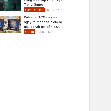
Trong Game
Game Online
03/08, 17:06
Palworld TCG gây sốt
ngày ra mắt, thẻ hiếm bị
đầu cơ với giá gần 4.000
USD
Giải trí
03/08, 16:14