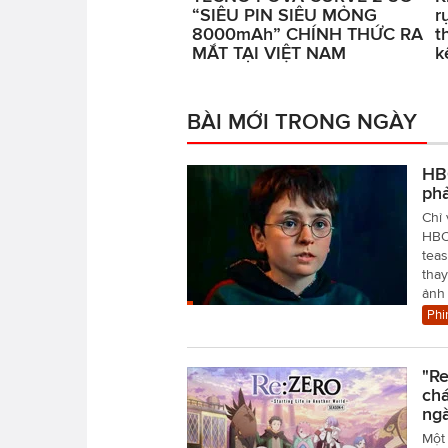
“SIÊU PIN SIÊU MỎNG
r
8000mAh” CHÍNH THỨC RA
t
MẮT TẠI VIỆT NAM
k
BÀI MỚI TRONG NGÀY
HBO
ph
Chỉ 
HBO 
teas
tha
ảnh
Phi
"Re
chá
ngà
Một 