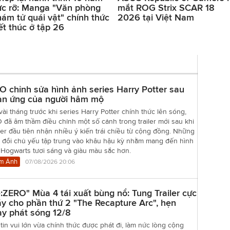
ực rỡ: Manga "Văn phòng
mắt ROG Strix SCAR 18
hám tử quái vật" chính thức
2026 tại Việt Nam
ết thúc ở tập 26
 chỉnh sửa hình ảnh series Harry Potter sau
ản ứng của người hâm mộ
vài tháng trước khi series Harry Potter chính thức lên sóng,
đã âm thầm điều chỉnh một số cảnh trong trailer mới sau khi
er đầu tiên nhận nhiều ý kiến trái chiều từ cộng đồng. Những
y đổi chủ yếu tập trung vào khâu hậu kỳ nhằm mang đến hình
 Hogwarts tươi sáng và giàu màu sắc hơn.
m Ảnh
07/08/2026 20:06
:ZERO" Mùa 4 tái xuất bùng nổ: Tung Trailer cực
y cho phần thứ 2 "The Recapture Arc", hẹn
y phát sóng 12/8
tin vui lớn vừa chính thức được phát đi, làm nức lòng cộng