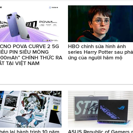
CNO POVA CURVE 2 5G
HBO chỉnh sửa hình ảnh
IÊU PIN SIÊU MỎNG
series Harry Potter sau ph
00mAh” CHÍNH THỨC RA
ứng của người hâm mộ
T TẠI VIỆT NAM
hép lại hành trình 10 năm
ASUS Republic of Gamers 