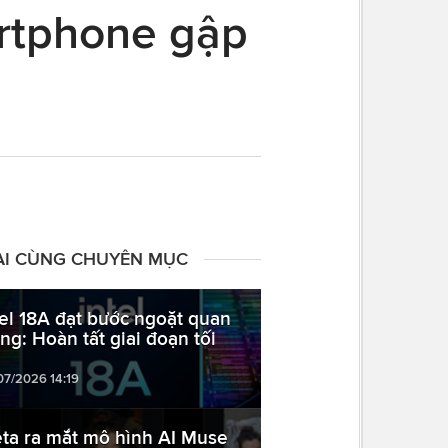
artphone gập
ÀI CÙNG CHUYÊN MỤC
tel 18A đạt bước ngoặt quan
ọng: Hoàn tất giai đoạn tối
07/2026 14:19
ta ra mắt mô hình AI Muse