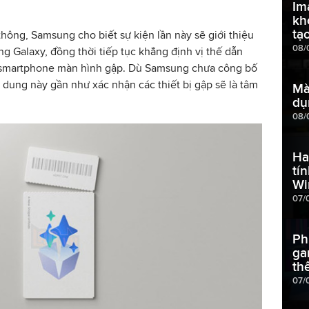
Im
kh
tạ
thông, Samsung cho biết sự kiện lần này sẽ giới thiệu
08/
g Galaxy, đồng thời tiếp tục khẳng định vị thế dẫn
 smartphone màn hình gập. Dù Samsung chưa công bố
 dung này gần như xác nhận các thiết bị gập sẽ là tâm
Mà
dụ
08/
Ha
tí
Wi
07/
Ph
ga
th
07/