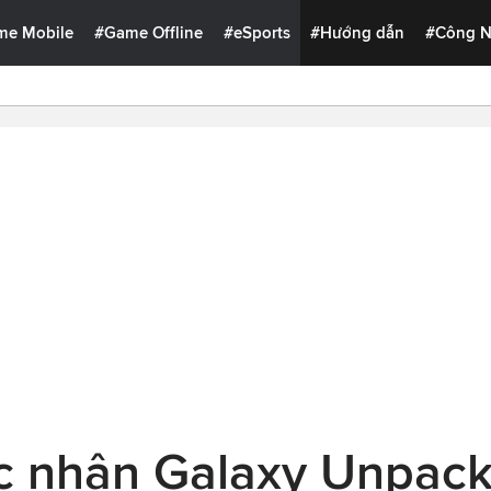
me Mobile
#Game Offline
#eSports
#Hướng dẫn
#Công 
 nhận Galaxy Unpack