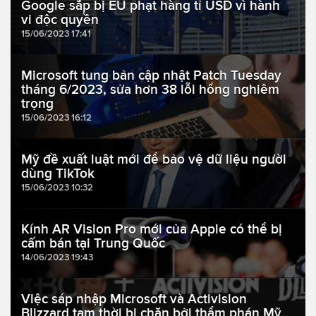
Google sắp bị EU phạt hàng tỉ USD vì hành
vi độc quyền
15/06/2023 17:41
Microsoft tung bản cập nhật Patch Tuesday
tháng 6/2023, sửa hơn 38 lỗi hổng nghiêm
trọng
15/06/2023 16:12
Mỹ đề xuất luật mới để bảo vệ dữ liệu người
dùng TikTok
15/06/2023 10:32
Kính AR Vision Pro mới của Apple có thể bị
cấm bán tại Trung Quốc
14/06/2023 19:43
Việc sáp nhập Microsoft và Activision
Blizzard tạm thời bị chặn bởi thẩm phán Mỹ