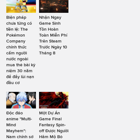
Biện pháp
Nhận Ngay
chưa từng có
Game Sinh
tiền lệ: The
Tồn Hoàn
Pokémon
Toàn Miễn Phí
Company
Trên Steam
chính thức
Trước Ngày 10
cấm người
Tháng 8
nước ngoài
mua thẻ bài kỷ
niệm 30 năm
để đẩy lùi nạn
đầu cơ
Độc đáo
Một Dự Án
anime "Multi-
Game Final
Mind
Fantasy Spin-
Mayhem":
off Được Người
Nam chính sở
Hâm Mộ Bỏ