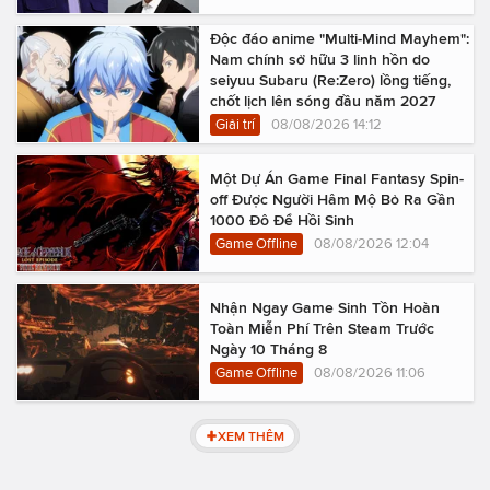
Độc đáo anime "Multi-Mind Mayhem":
Nam chính sở hữu 3 linh hồn do
seiyuu Subaru (Re:Zero) lồng tiếng,
chốt lịch lên sóng đầu năm 2027
Giải trí
08/08/2026 14:12
Một Dự Án Game Final Fantasy Spin-
off Được Người Hâm Mộ Bỏ Ra Gần
1000 Đô Để Hồi Sinh
Game Offline
08/08/2026 12:04
Nhận Ngay Game Sinh Tồn Hoàn
Toàn Miễn Phí Trên Steam Trước
Ngày 10 Tháng 8
Game Offline
08/08/2026 11:06
XEM THÊM