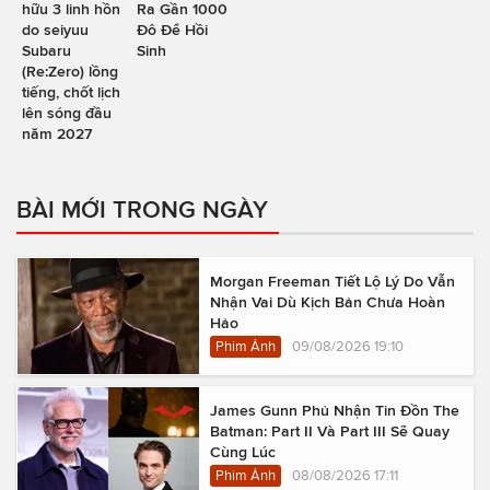
hữu 3 linh hồn
Ra Gần 1000
do seiyuu
Đô Để Hồi
Subaru
Sinh
(Re:Zero) lồng
tiếng, chốt lịch
lên sóng đầu
năm 2027
BÀI MỚI TRONG NGÀY
Morgan Freeman Tiết Lộ Lý Do Vẫn
Nhận Vai Dù Kịch Bản Chưa Hoàn
Hảo
Phim Ảnh
09/08/2026 19:10
James Gunn Phủ Nhận Tin Đồn The
Batman: Part II Và Part III Sẽ Quay
Cùng Lúc
Phim Ảnh
08/08/2026 17:11