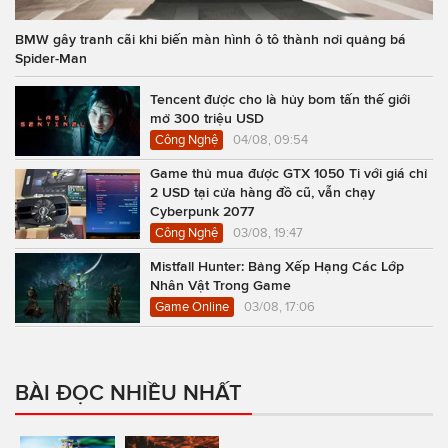
BMW gây tranh cãi khi biến màn hình ô tô thành nơi quảng bá
Spider-Man
Tencent được cho là hủy bom tấn thế giới
mở 300 triệu USD
Công Nghệ
04/08, 09:54
Game thủ mua được GTX 1050 Ti với giá chỉ
2 USD tại cửa hàng đồ cũ, vẫn chạy
Cyberpunk 2077
Công Nghệ
03/08, 19:47
Mistfall Hunter: Bảng Xếp Hạng Các Lớp
Nhân Vật Trong Game
Game Online
03/08, 17:06
BÀI ĐỌC NHIỀU NHẤT