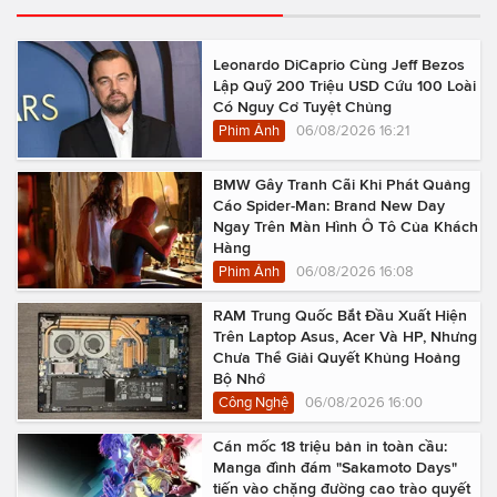
Leonardo DiCaprio Cùng Jeff Bezos
Lập Quỹ 200 Triệu USD Cứu 100 Loài
Có Nguy Cơ Tuyệt Chủng
Phim Ảnh
06/08/2026 16:21
BMW Gây Tranh Cãi Khi Phát Quảng
Cáo Spider-Man: Brand New Day
Ngay Trên Màn Hình Ô Tô Của Khách
Hàng
Phim Ảnh
06/08/2026 16:08
RAM Trung Quốc Bắt Đầu Xuất Hiện
Trên Laptop Asus, Acer Và HP, Nhưng
Chưa Thể Giải Quyết Khủng Hoảng
Bộ Nhớ
Công Nghệ
06/08/2026 16:00
Cán mốc 18 triệu bản in toàn cầu:
Manga đình đám "Sakamoto Days"
tiến vào chặng đường cao trào quyết