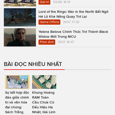
Giải trí
03/08, 16:14
Lord of the Rings: War in the North Bất Ngờ
Hé Lộ Khả Năng Quay Trở Lại
Game Offline
31/07, 17:30
Yelena Belova Chính Thức Trở Thành Black
Widow Mới Trong MCU
Phim Ảnh
31/07, 16:47
BÀI ĐỌC NHIỀU NHẤT
Sự kết hợp độc
Khủng Hoảng
đáo giữa chính
RAM Toàn
trị và văn hóa
Cầu Chưa Có
đại chúng:
Dấu Hiệu Hạ
Sách Trắng
Nhiệt, Giá Linh