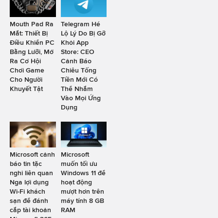
Mouth Pad Ra
Telegram Hé
Mắt: Thiết Bị
Lộ Lý Do Bị Gỡ
Điều Khiển PC
Khỏi App
Bằng Lưỡi, Mở
Store: CEO
Ra Cơ Hội
Cảnh Báo
Chơi Game
Chiêu Tống
Cho Người
Tiền Mới Có
Khuyết Tật
Thể Nhắm
Vào Mọi Ứng
Dụng
Microsoft cảnh
Microsoft
báo tin tặc
muốn tối ưu
nghi liên quan
Windows 11 để
Nga lợi dụng
hoạt động
Wi-Fi khách
mượt hơn trên
sạn để đánh
máy tính 8 GB
cắp tài khoản
RAM