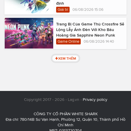
định
Giải trí
06/08/2026 15:06
Trang Bị Của Game Thủ Crossfire Sẽ
Lộng Lẫy Ánh Đèn Với Kho Báu
Hoàng Gia Sapphire Neon Punk
Game Online
06/08/2026 14:40
XEM THÊM
Copyright 2017 - 2026 - Lag.vn -
Privacy policy
CÔNG TY CỔ PHẦN WHITE SHARK
Địa chỉ: 780/14B Sư Vạn Hạnh, Phường 12, Quận 10, Thành phố Hồ
Chí Minh
MST: 0313720704