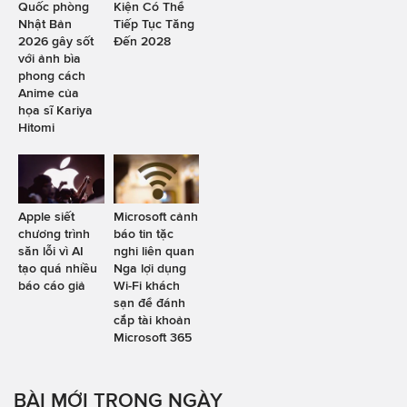
Quốc phòng
Kiện Có Thể
Nhật Bản
Tiếp Tục Tăng
2026 gây sốt
Đến 2028
với ảnh bìa
phong cách
Anime của
họa sĩ Kariya
Hitomi
Apple siết
Microsoft cảnh
chương trình
báo tin tặc
săn lỗi vì AI
nghi liên quan
tạo quá nhiều
Nga lợi dụng
báo cáo giả
Wi-Fi khách
sạn để đánh
cắp tài khoản
Microsoft 365
BÀI MỚI TRONG NGÀY