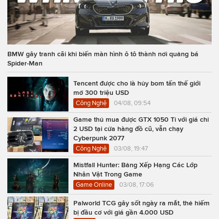
BMW gây tranh cãi khi biến màn hình ô tô thành nơi quảng bá
Spider-Man
Tencent được cho là hủy bom tấn thế giới
mở 300 triệu USD
Công Nghệ
04/08, 09:54
Game thủ mua được GTX 1050 Ti với giá chỉ
2 USD tại cửa hàng đồ cũ, vẫn chạy
Cyberpunk 2077
Công Nghệ
03/08, 19:47
Mistfall Hunter: Bảng Xếp Hạng Các Lớp
Nhân Vật Trong Game
Game Online
03/08, 17:06
Palworld TCG gây sốt ngày ra mắt, thẻ hiếm
bị đầu cơ với giá gần 4.000 USD