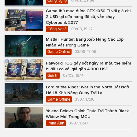
Công Nghệ
04/08, 09:54
Game thủ mua được GTX 1050 Ti với giá chỉ
2 USD tại cửa hàng đồ cũ, vẫn chạy
Cyberpunk 2077
Công Nghệ
03/08, 19:47
Mistfall Hunter: Bảng Xếp Hạng Các Lớp
Nhân Vật Trong Game
Game Online
03/08, 17:06
Palworld TCG gây sốt ngày ra mắt, thẻ hiếm
bị đầu cơ với giá gần 4.000 USD
Giải trí
03/08, 16:14
Lord of the Rings: War in the North Bất Ngờ
Hé Lộ Khả Năng Quay Trở Lại
Game Offline
31/07, 17:30
Yelena Belova Chính Thức Trở Thành Black
Widow Mới Trong MCU
Phim Ảnh
31/07, 16:47