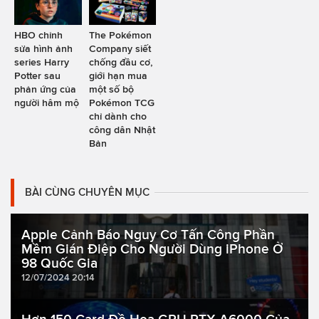
HBO chỉnh
The Pokémon
sửa hình ảnh
Company siết
series Harry
chống đầu cơ,
Potter sau
giới hạn mua
phản ứng của
một số bộ
người hâm mộ
Pokémon TCG
chỉ dành cho
công dân Nhật
Bản
BÀI CÙNG CHUYÊN MỤC
Apple Cảnh Báo Nguy Cơ Tấn Công Phần
Mềm Gián Điệp Cho Người Dùng iPhone Ở
98 Quốc Gia
12/07/2024 20:14