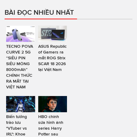
BÀI ĐỌC NHIỀU NHẤT
TECNO POVA
ASUS Republic
CURVE 2 5G
of Gamers ra
“SIÊU PIN
mắt ROG Strix
SIÊU MỎNG
SCAR 18 2026
8000mAh”
tại Việt Nam
CHÍNH THỨC
RA MẮT TẠI
VIỆT NAM
Biến tướng
HBO chỉnh
trào lưu
sửa hình ảnh
"VTuber vs
series Harry
IRL": Khoe
Potter sau