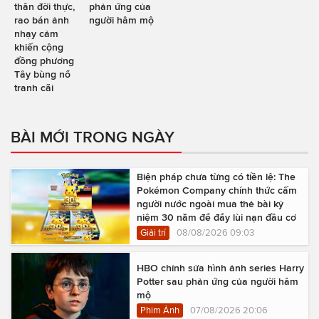
thân đời thực,
phản ứng của
rao bán ảnh
người hâm mộ
nhạy cảm
khiến cộng
đồng phương
Tây bùng nổ
tranh cãi
BÀI MỚI TRONG NGÀY
Biện pháp chưa từng có tiền lệ: The
Pokémon Company chính thức cấm
người nước ngoài mua thẻ bài kỷ
niệm 30 năm để đẩy lùi nạn đầu cơ
Giải trí
08/08/2026 09:03
HBO chỉnh sửa hình ảnh series Harry
Potter sau phản ứng của người hâm
mộ
Phim Ảnh
07/08/2026 20:06