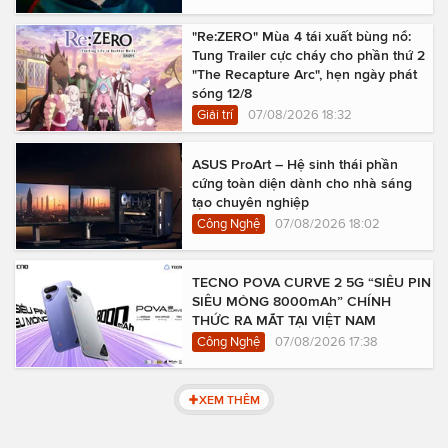
"Re:ZERO" Mùa 4 tái xuất bùng nổ:
Tung Trailer cực cháy cho phần thứ 2
"The Recapture Arc", hẹn ngày phát
sóng 12/8
Giải trí
07/08/2026 18:32
ASUS ProArt – Hệ sinh thái phần
cứng toàn diện dành cho nhà sáng
tạo chuyên nghiệp
Công Nghệ
07/08/2026 18:02
TECNO POVA CURVE 2 5G “SIÊU PIN
SIÊU MỎNG 8000mAh” CHÍNH
THỨC RA MẮT TẠI VIỆT NAM
Công Nghệ
07/08/2026 17:38
XEM THÊM