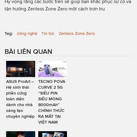
Hy vọng rằng các bước trên sẽ giúp bạn khắc phục sự cố và
tận hưởng Zenless Zone Zero một cách trơn tru
Tag:
công nghệ
Tin tức
Zenless Zone Zero
BÀI LIÊN QUAN
ASUS ProArt –
TECNO POVA
Hệ sinh thái
CURVE 2 5G
phần cứng
“SIÊU PIN
toàn diện
SIÊU MỎNG
dành cho nhà
8000mAh”
sáng tạo
CHÍNH THỨC
chuyên nghiệp
RA MẮT TẠI
VIỆT NAM