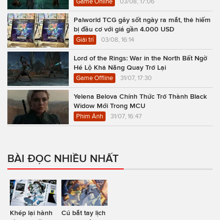
Game Online
03/08, 17:06
Palworld TCG gây sốt ngày ra mắt, thẻ hiếm
bị đầu cơ với giá gần 4.000 USD
Giải trí
03/08, 16:14
Lord of the Rings: War in the North Bất Ngờ
Hé Lộ Khả Năng Quay Trở Lại
Game Offline
31/07, 17:30
Yelena Belova Chính Thức Trở Thành Black
Widow Mới Trong MCU
Phim Ảnh
31/07, 16:47
BÀI ĐỌC NHIỀU NHẤT
Khép lại hành
Cú bắt tay lịch