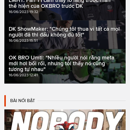
LMHT: Fan T1 cảm thấy lo lắng trước màn
thể hiện của OKBRO trước DK
16/06/2023 19:32
DK ShowMaker: "Chúng tôi thua vì tất cả mọi
người đã thi đấu không đủ tốt"
16/06/2023 15:51
OK BRO Umti: "Nhiều người nói rằng meta
mới hơi bối rối, nhưng tôi thấy nó cũng
tương tự nhau"
16/06/2023 12:41
BÀI NỔI BẬT