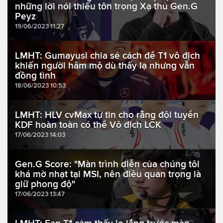
những lời nói thiếu tôn trọng Xạ thủ Gen.G
Peyz
19/06/2023 11:27
LMHT: Gumayusi chia sẻ cách để T1 vô địch
khiến người hâm mộ dù thấy lạ nhưng vẫn
đồng tình
18/06/2023 10:53
LMHT: HLV cvMax tự tin cho rằng đội tuyển
KDF hoàn toàn có thể Vô địch LCK
17/06/2023 14:03
Gen.G Score: "Màn trình diễn của chúng tôi
khá mờ nhạt tại MSI, nên điều quan trọng là
giữ phong độ"
17/06/2023 13:47