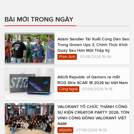
BÀI MỚI TRONG NGÀY
Adam Sandler Tái Xuất Cùng Dàn Sao
Trong Grown Ups 3, Chính Thức Khởi
Quay Sau Hơn Một Thập Kỷ
Phim Ảnh
07/08/2026 16:08
ASUS Republic of Gamers ra mắt
ROG Strix SCAR 18 2026 tại Việt Nam
Công Nghệ
07/08/2026 15:18
VALORANT TỔ CHỨC THÀNH CÔNG
SỰ KIỆN CREATOR PARTY 2026, TÔN
VINH CỘNG ĐỒNG VALORANT VIỆT
NAM
eSports
07/08/2026 14:33