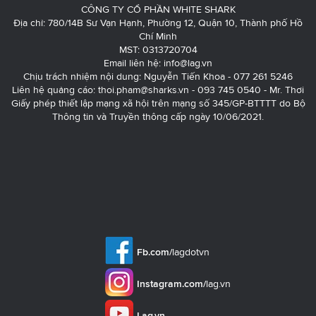
CÔNG TY CỔ PHẦN WHITE SHARK
Địa chỉ: 780/14B Sư Vạn Hạnh, Phường 12, Quận 10, Thành phố Hồ
Chí Minh
MST: 0313720704
Email liên hệ:
info@lag.vn
Chịu trách nhiệm nội dung: Nguyễn Tiến Khoa - 077 261 5246
Liên hệ quảng cáo:
thoi.pham@sharks.vn
- 093 745 0540 - Mr. Thơi
Giấy phép thiết lập mạng xã hội trên mạng số 345/GP-BTTTT do Bộ
Thông tin và Truyền thông cấp ngày 10/06/2021.
Fb.com/
lagdotvn
Instagram.com/
lag.vn
Lag.vn