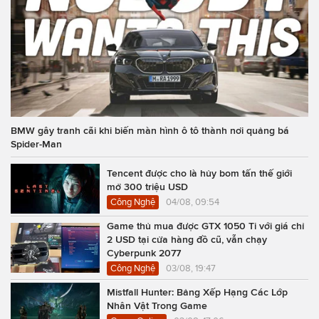
BMW gây tranh cãi khi biến màn hình ô tô thành nơi quảng bá
Spider-Man
Tencent được cho là hủy bom tấn thế giới
mở 300 triệu USD
Công Nghệ
04/08, 09:54
Game thủ mua được GTX 1050 Ti với giá chỉ
2 USD tại cửa hàng đồ cũ, vẫn chạy
Cyberpunk 2077
Công Nghệ
03/08, 19:47
Mistfall Hunter: Bảng Xếp Hạng Các Lớp
Nhân Vật Trong Game