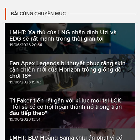
BÀI CÙNG CHUYÊN MỤC
LMHT: Xạ thủ của LNG nhận định Uzi và
EDG sẽ rất mạnh trong thời gian tới
19/06/2023 20:34
Fan Apex Legends bị thuyết phục rằng skin
cận chiến mới của Horizon trông giống đồ
chơi 18+
19/06/2023 19:43
T1 Faker tiến rất gần với kỉ lục mới tại LCK:
"Tôi sẽ có cơ hội hoàn thành nó trong trận
đấu tiếp theo"
19/06/2023 13:51
LMHT: BLV Hoàng Sama chịu án phạt vì có