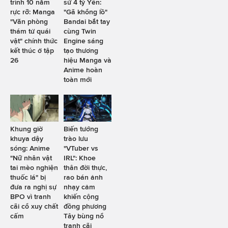
trình 10 năm
sử 4 tỷ Yên:
rực rỡ: Manga
"Gã khổng lồ"
"Văn phòng
Bandai bắt tay
thám tử quái
cùng Twin
vật" chính thức
Engine sáng
kết thúc ở tập
tạo thương
26
hiệu Manga và
Anime hoàn
toàn mới
Khung giờ
Biến tướng
khuya dậy
trào lưu
sóng: Anime
"VTuber vs
"Nữ nhân vật
IRL": Khoe
tai mèo nghiện
thân đời thực,
thuốc lá" bị
rao bán ảnh
đưa ra nghị sự
nhạy cảm
BPO vì tranh
khiến cộng
cãi cổ xuy chất
đồng phương
cấm
Tây bùng nổ
tranh cãi