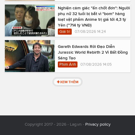
Nghiện cảm giác "ấn chốt đơn": Người
phụ nữ 32 tuổi bị bắt vì "bom" hàng
loạt vật phẩm Anime trị giá tới 4,3 tỷ
Yên (~714 tỷ VNĐ)
Giải trí
07/08/2026 14:24
Gareth Edwards Rời Đạo Diễn
Jurassic World Rebirth 2 Vì Bất Đồng
Sáng Tạo
Phim Ảnh
07/08/2026 14:05
XEM THÊM
Copyright 2017 - 2026 - Lag.vn -
Privacy policy