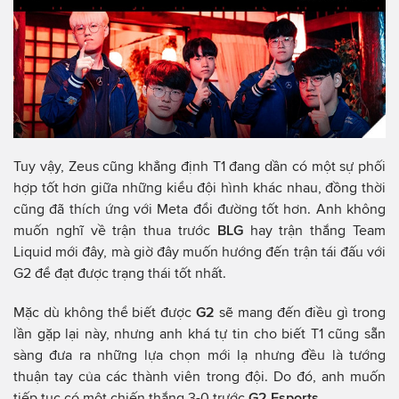
Tuy vậy, Zeus cũng khẳng định T1 đang dần có một sự phối
hợp tốt hơn giữa những kiểu đội hình khác nhau, đồng thời
cũng đã thích ứng với Meta đổi đường tốt hơn. Anh không
muốn nghĩ về trận thua trước
BLG
hay trận thắng Team
Liquid mới đây, mà giờ đây muốn hướng đến trận tái đấu với
G2 để đạt được trạng thái tốt nhất.
Mặc dù không thể biết được
G2
sẽ mang đến điều gì trong
lần gặp lại này, nhưng anh khá tự tin cho biết T1 cũng sẵn
sàng đưa ra những lựa chọn mới lạ nhưng đều là tướng
thuận tay của các thành viên trong đội. Do đó, anh muốn
tiếp tục có một chiến thắng 3-0 trước
G2 Esports.