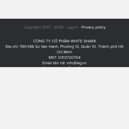
Copyright 2017 - 2026 - Lag.vn -
Privacy policy
CÔNG TY CỔ PHẦN WHITE SHARK
Địa chỉ: 780/14B Sư Vạn Hạnh, Phường 12, Quận 10, Thành phố Hồ
Chí Minh
MST: 0313720704
Email liên hệ:
info@lag.vn
Chịu trách nhiệm nội dung: Nguyễn Tiến Khoa - 077 261 5246
Liên hệ quảng cáo:
thoi.pham@sharks.vn
- 093 745 0540 - Mr. Thơi
Giấy phép thiết lập mạng xã hội trên mạng số 345/GP-BTTTT do Bộ
Thông tin và Truyền thông cấp ngày 10/06/2021.