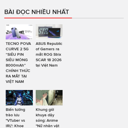
BÀI ĐỌC NHIỀU NHẤT
TECNO POVA
ASUS Republic
CURVE 2 5G
of Gamers ra
“SIÊU PIN
mắt ROG Strix
SIÊU MỎNG
SCAR 18 2026
8000mAh”
tại Việt Nam
CHÍNH THỨC
RA MẮT TẠI
VIỆT NAM
Biến tướng
Khung giờ
trào lưu
khuya dậy
"VTuber vs
sóng: Anime
IRL": Khoe
"Nữ nhân vật