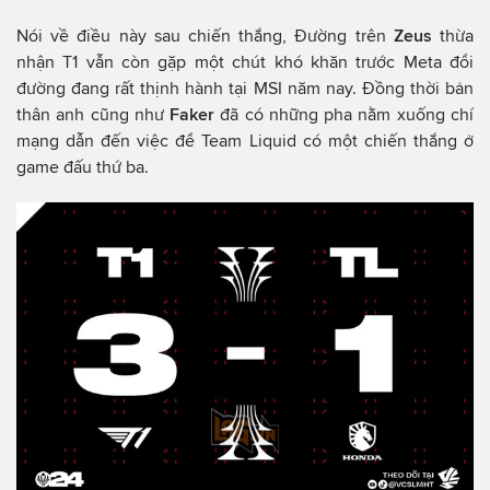
Nói về điều này sau chiến thắng, Đường trên
Zeus
thừa
nhận T1 vẫn còn gặp một chút khó khăn trước Meta đổi
đường đang rất thịnh hành tại MSI năm nay. Đồng thời bản
thân anh cũng như
Faker
đã có những pha nằm xuống chí
mạng dẫn đến việc để Team Liquid có một chiến thắng ở
game đấu thứ ba.