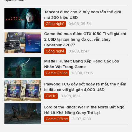
Tencent được cho là hủy bom tấn thế giới
mở 300 triệu USD
Công Nghệ
04/08, 09:54
Game thủ mua được GTX 1050 Ti với giá chỉ
2 USD tại cửa hàng đồ cũ, vẫn chạy
Cyberpunk 2077
Công Nghệ
03/08, 19:47
Mistfall Hunter: Bảng Xếp Hạng Các Lớp
Nhân Vật Trong Game
Game Online
03/08, 17:06
Palworld TCG gây sốt ngày ra mắt, thẻ hiếm
bị đầu cơ với giá gần 4.000 USD
Giải trí
03/08, 16:14
Lord of the Rings: War in the North Bất Ngờ
Hé Lộ Khả Năng Quay Trở Lại
Game Offline
31/07, 17:30