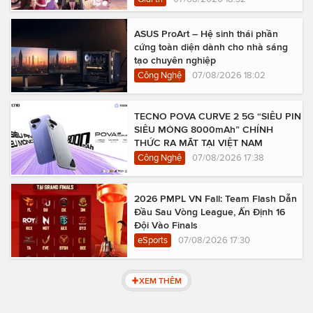
ASUS ProArt – Hệ sinh thái phần
cứng toàn diện dành cho nhà sáng
tạo chuyên nghiệp
Công Nghệ
07/08/2026 18:02
TECNO POVA CURVE 2 5G “SIÊU PIN
SIÊU MỎNG 8000mAh” CHÍNH
THỨC RA MẮT TẠI VIỆT NAM
Công Nghệ
07/08/2026 17:38
2026 PMPL VN Fall: Team Flash Dẫn
Đầu Sau Vòng League, Ấn Định 16
Đội Vào Finals
eSports
07/08/2026 17:30
XEM THÊM