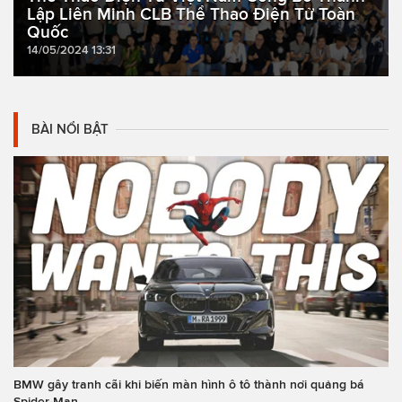
Lập Liên Minh CLB Thể Thao Điện Tử Toàn
Quốc
14/05/2024 13:31
BÀI NỔI BẬT
BMW gây tranh cãi khi biến màn hình ô tô thành nơi quảng bá
Spider-Man