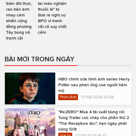
thân đời thực,
tai mèo nghiện
rao bán ảnh
thuốc lá" bị
nhạy cảm
đưa ra nghị sự
khiến cộng
BPO vì tranh
đồng phương
cãi cổ xuy chất
Tây bùng nổ
cấm
tranh cãi
BÀI MỚI TRONG NGÀY
HBO chỉnh sửa hình ảnh series Harry
Potter sau phản ứng của người hâm
mộ
Phim Ảnh
07/08/2026 20:06
"Re:ZERO" Mùa 4 tái xuất bùng nổ:
Tung Trailer cực cháy cho phần thứ 2
"The Recapture Arc", hẹn ngày phát
sóng 12/8
Giải trí
07/08/2026 18:32