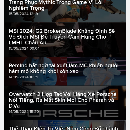
Trang Phục Mythic Trong Game Vì Lỗi
Nghiêm Trọng
15/05/2024 12:19
MSI 2024: G2 BrokenBlade Khẳng Định Sẽ
Vô Địch MSI Để Truyền Cảm Hứng Cho
LMHT Châu Âu
15/05/2024 09:04
Remind bất ngờ tái xuất làm MC khiến người
hâm mộ không khỏi xôn xao
14/05/2024 16:31
Overwatch 2 Hợp Tác Với Hãng Xe Porsche
Nổi Tiếng, Ra Mắt Skin Mới Cho Pharah và
D.Va
14/05/2024 15:20
Thể Thao Điện Tử Việt Nam Công Bố Thành