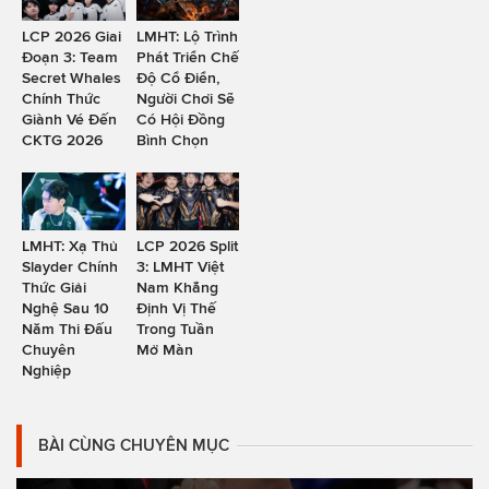
LCP 2026 Giai
LMHT: Lộ Trình
Đoạn 3: Team
Phát Triển Chế
Secret Whales
Độ Cổ Điển,
Chính Thức
Người Chơi Sẽ
Giành Vé Đến
Có Hội Đồng
CKTG 2026
Bình Chọn
LMHT: Xạ Thủ
LCP 2026 Split
Slayder Chính
3: LMHT Việt
Thức Giải
Nam Khẳng
Nghệ Sau 10
Định Vị Thế
Năm Thi Đấu
Trong Tuần
Chuyên
Mở Màn
Nghiệp
BÀI CÙNG CHUYÊN MỤC