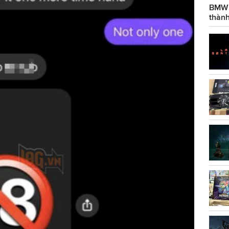
BMW g
thành