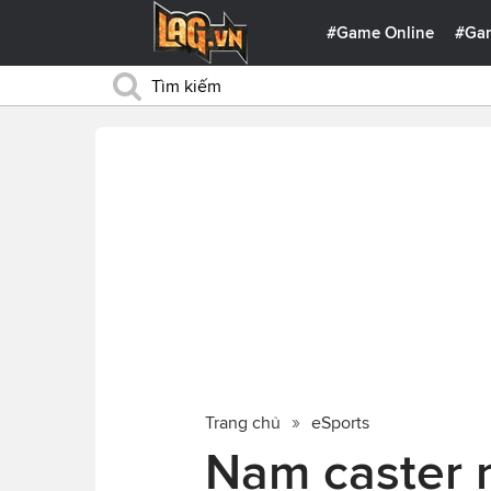
#Game Online
#Ga
Trang chủ
eSports
Nam caster 