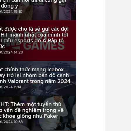
 đồng ý
01/2024 15:10
ot được cho là sẽ gửi các đội
HT mạnh nhất của mình tới
ải đấu esports do Ả Rập tổ
ức
01/2024 14:29
ot chính thức mang Icebox
ay trở lại nhóm bản đồ cạnh
anh Valorant trong năm 2024
01/2024 11:14
HT: Thêm một tuyển thủ
p vấn đề nghiêm trọng về
c khỏe giống như Faker
01/2024 10:38