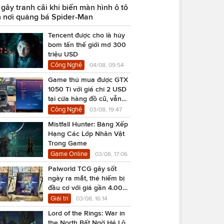
ây tranh cãi khi biến màn hình ô tô
 nơi quảng bá Spider-Man
Tencent được cho là hủy
bom tấn thế giới mở 300
triệu USD
Công Nghệ
04/08, 09:54
Game thủ mua được GTX
1050 Ti với giá chỉ 2 USD
tại cửa hàng đồ cũ, vẫn
chạy Cyberpunk 2077
Công Nghệ
03/08, 19:47
Mistfall Hunter: Bảng Xếp
Hạng Các Lớp Nhân Vật
Trong Game
Game Online
03/08, 17:06
Palworld TCG gây sốt
ngày ra mắt, thẻ hiếm bị
đầu cơ với giá gần 4.000
USD
Giải trí
03/08, 16:14
Lord of the Rings: War in
the North Bất Ngờ Hé Lộ