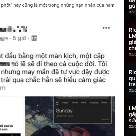
c phốt" này cũng là một trong những nạn nhân của nam
gù
03/
Ri
LM
gi
ch
03/
Ri
qu
tr
03/
LM
gặ
sứ
03/