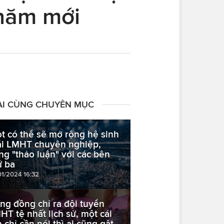
 năm mới
ÀI CÙNG CHUYÊN MỤC
ot có thể sẽ mở rộng hệ sinh
ái LMHT chuyên nghiệp,
ng "thảo luận" với các bên
ứ ba
01/2024 16:32
ng đồng chỉ ra đội tuyển
HT tệ nhất lịch sử, một cái
n chỉ cần nói thì ai cũng gật