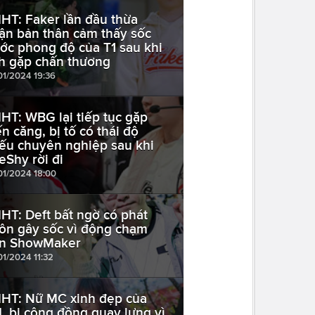
HT: Faker lần đầu thừa
ận bản thân cảm thấy sốc
ước phong độ của T1 sau khi
h gặp chấn thương
01/2024 19:36
HT: WBG lại tiếp tục gặp
ến căng, bị tố có thái độ
iếu chuyên nghiệp sau khi
eShy rời đi
01/2024 18:00
HT: Deft bất ngờ có phát
ôn gây sốc vì động chạm
n ShowMaker
01/2024 11:32
HT: Nữ MC xinh đẹp của
L bị cộng đồng quay lưng vì