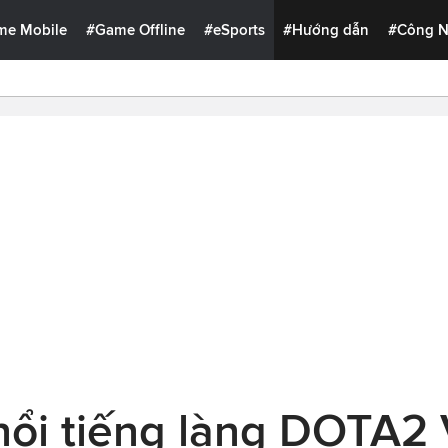
me Mobile
#Game Offline
#eSports
#Hướng dẫn
#Công 
nổi tiếng làng DOTA2 