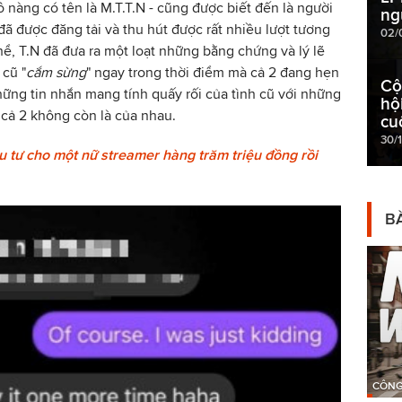
 nàng có tên là M.T.T.N - cũng được biết đến là người
ng
ã được đăng tải và thu hút được rất nhiều lượt tương
02/
hể, T.N đã đưa ra một loạt những bằng chứng và lý lẽ
 cũ "
cắm sừng
" ngay trong thời điểm mà cả 2 đang hẹn
Cộ
hững tin nhắn mang tính quấy rối của tình cũ với những
hộ
 cả 2 không còn là của nhau.
cu
30/
u tư cho một nữ streamer hàng trăm triệu đồng rồi
BÀ
CÔNG