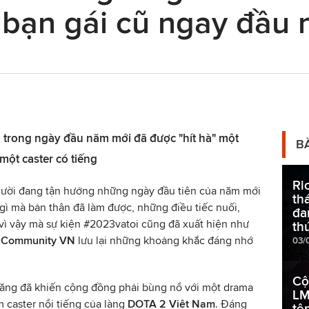
 bạn gái cũ ngay đầu
trong ngày đầu năm mới đã được "hít hà" một
B
một caster có tiếng
Ri
ười đang tận hưởng những ngày đầu tiên của năm mới
th
gì mà bản thân đã làm được, những điều tiếc nuối,
đa
vì vậy mà sự kiện #2023vatoi cũng đã xuất hiện như
th
 Community VN
lưu lại những khoảng khắc đáng nhớ
03/
Cộ
 đăng đã khiến cộng đồng phải bùng nổ với một drama
LM
 caster nổi tiếng của làng
DOTA 2 Việt Nam
. Đáng
tê