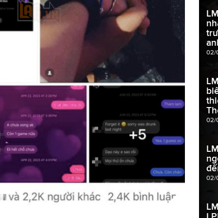
LM
nh
tr
an
02/
LM
bi
th
Th
02/
LM
ng
đế
02/
LM
LP