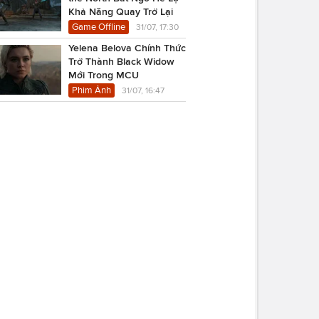
Khả Năng Quay Trở Lại
Game Offline
31/07, 17:30
Yelena Belova Chính Thức
Trở Thành Black Widow
Mới Trong MCU
Phim Ảnh
31/07, 16:47