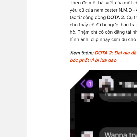
Theo đó một bài viết của một cô
yêu cũ của nam caster N.M.Đ - đ
tác từ cộng đồng
DOTA 2
. Cụ t
cho thấy cô đã bị người bạn trai
hò. Thậm chí cô còn đăng tải n
hình ảnh, clip nhạy cảm dù cho
Xem thêm:
DOTA 2: Đại gia đầ
bóc phốt vì bị lừa đảo