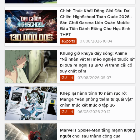
Chính Thức Khởi Động Giải Đấu Đại
Chiến HighSchool Toàn Quốc 2026 -
Sân Chơi Garena Liên Quân Mobile
Đầu Tiên Dành Riêng Cho Học Sinh
THPT
eSports
07/08/2026 10:04
Khung giờ khuya dậy sóng: Anime
"Nữ nhân vật tai mèo nghiện thuốc lá"
bị đưa ra nghị sự BPO vì tranh cãi cổ
xuy chất cấm
Giải trí
07/08/2026 09:07
Khép lại hành trình 10 năm rực rỡ:
Manga "Văn phòng thám tử quái vật"
chính thức kết thúc ở tập 26
Giải trí
06/08/2026 20:12
Marvel's Spider-Man tăng mạnh lượng
người chơi sau thành công của