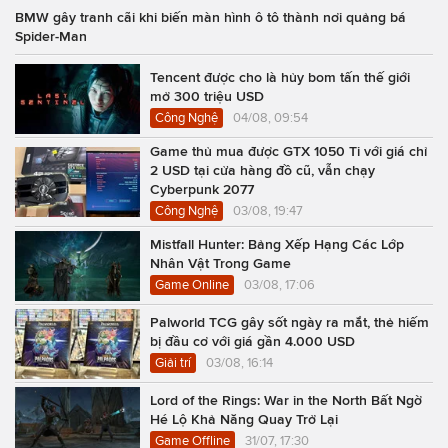
BMW gây tranh cãi khi biến màn hình ô tô thành nơi quảng bá
Spider-Man
Tencent được cho là hủy bom tấn thế giới
mở 300 triệu USD
Công Nghệ
04/08, 09:54
Game thủ mua được GTX 1050 Ti với giá chỉ
2 USD tại cửa hàng đồ cũ, vẫn chạy
Cyberpunk 2077
Công Nghệ
03/08, 19:47
Mistfall Hunter: Bảng Xếp Hạng Các Lớp
Nhân Vật Trong Game
Game Online
03/08, 17:06
Palworld TCG gây sốt ngày ra mắt, thẻ hiếm
bị đầu cơ với giá gần 4.000 USD
Giải trí
03/08, 16:14
Lord of the Rings: War in the North Bất Ngờ
Hé Lộ Khả Năng Quay Trở Lại
Game Offline
31/07, 17:30