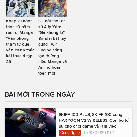
Khép lại hành
Cú bắt tay lịch
trình 10 năm
sử 4 tỷ Yên:
rực rỡ: Manga
"Gã khổng lồ"
"Văn phòng
Bandai bắt tay
thám tử quái
cùng Twin
vật" chính thức
Engine sáng
kết thúc ở tập
tạo thương
26
hiệu Manga và
Anime hoàn
toàn mới
BÀI MỚI TRONG NGÀY
SKIFF 100 PLUS, SKIFF 100 cùng
HARPOON V2 WIRELESS: Combo tối
ưu cho chơi game và làm việc
Công Nghệ
07/08/2026 11:04