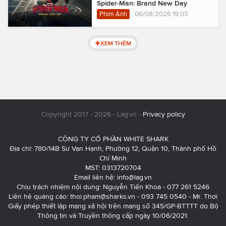
Spider-Man: Brand New Day
Phim Ảnh
06/08/2026 19:03
XEM THÊM
Copyright 2017 - 2026 - Lag.vn -
Privacy policy
CÔNG TY CỔ PHẦN WHITE SHARK
Địa chỉ: 780/14B Sư Vạn Hạnh, Phường 12, Quận 10, Thành phố Hồ
Chí Minh
MST: 0313720704
Email liên hệ:
info@lag.vn
Chịu trách nhiệm nội dung: Nguyễn Tiến Khoa - 077 261 5246
Liên hệ quảng cáo:
thoi.pham@sharks.vn
- 093 745 0540 - Mr. Thơi
Giấy phép thiết lập mạng xã hội trên mạng số 345/GP-BTTTT do Bộ
Thông tin và Truyền thông cấp ngày 10/06/2021.