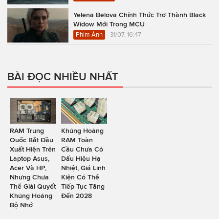
Yelena Belova Chính Thức Trở Thành Black
Widow Mới Trong MCU
Phim Ảnh
31/07, 16:47
BÀI ĐỌC NHIỀU NHẤT
RAM Trung
Khủng Hoảng
Quốc Bắt Đầu
RAM Toàn
Xuất Hiện Trên
Cầu Chưa Có
Laptop Asus,
Dấu Hiệu Hạ
Acer Và HP,
Nhiệt, Giá Linh
Nhưng Chưa
Kiện Có Thể
Thể Giải Quyết
Tiếp Tục Tăng
Khủng Hoảng
Đến 2028
Bộ Nhớ