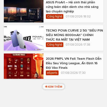
ASUS ProArt – Hệ sinh thái phần
cứng toàn diện dành cho nhà sáng
tạo chuyên nghiệp
Công Nghệ
07/08/2026 18:02
TECNO POVA CURVE 2 5G “SIÊU PIN
SIÊU MỎNG 8000mAh” CHÍNH
THỨC RA MẮT TẠI VIỆT NAM
Công Nghệ
07/08/2026 17:38
2026 PMPL VN Fall: Team Flash Dẫn
Đầu Sau Vòng League, Ấn Định 16
Đội Vào Finals
eSports
07/08/2026 17:30
XEM THÊM