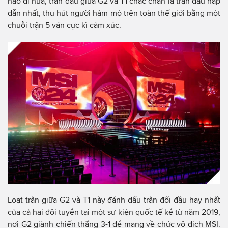
nào đi nữa, trận đấu giữa G2 và T1 chắc chắn là trận đấu hấp
dẫn nhất, thu hút người hâm mộ trên toàn thế giới bằng một
chuỗi trận 5 ván cực kì cảm xúc.
Loạt trận giữa G2 và T1 này đánh dấu trận đối đầu hay nhất
của cả hai đội tuyển tại một sự kiện quốc tế kể từ năm 2019,
nơi G2 giành chiến thắng 3-1 để mang về chức vô địch MSI.