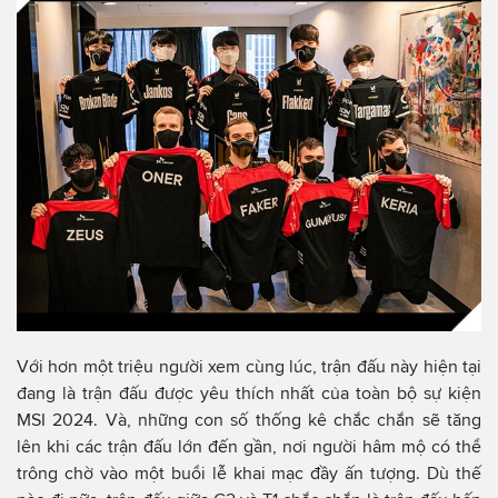
Với hơn một triệu người xem cùng lúc, trận đấu này hiện tại
đang là trận đấu được yêu thích nhất của toàn bộ sự kiện
MSI 2024. Và, những con số thống kê chắc chắn sẽ tăng
lên khi các trận đấu lớn đến gần, nơi người hâm mộ có thể
trông chờ vào một buổi lễ khai mạc đầy ấn tượng. Dù thế