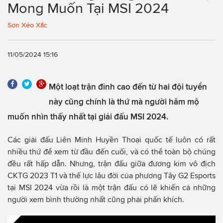
Mong Muốn Tại MSI 2024
Sơn Xéo Xắc
11/05/2024 15:16
Một loạt trận đỉnh cao đến từ hai đội tuyển
này cũng chính là thứ mà người hâm mộ
muốn nhìn thấy nhất tại giải đấu MSI 2024.
Các giải đấu Liên Minh Huyền Thoại quốc tế luôn có rất
nhiều thứ để xem từ đầu đến cuối, và có thể toàn bộ chúng
đều rất hấp dẫn. Nhưng, trận đấu giữa đương kim vô địch
CKTG 2023 T1 và thế lực lâu đời của phương Tây G2 Esports
tại MSI 2024 vừa rồi là một trận đấu có lẽ khiến cả những
người xem bình thường nhất cũng phải phấn khích.