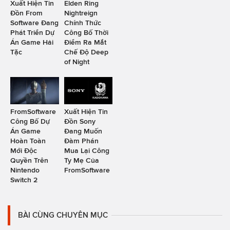
Xuất Hiện Tin
Elden Ring
Đồn From
Nightreign
Software Đang
Chính Thức
Phát Triển Dự
Công Bố Thời
Án Game Hải
Điểm Ra Mắt
Tặc
Chế Độ Deep
of Night
FromSoftware
Xuất Hiện Tin
Công Bố Dự
Đồn Sony
Án Game
Đang Muốn
Hoàn Toàn
Đàm Phán
Mới Độc
Mua Lại Công
Quyền Trên
Ty Mẹ Của
Nintendo
FromSoftware
Switch 2
BÀI CÙNG CHUYÊN MỤC