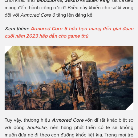
chơi khác như
Bloodborne, Sekiro
và
Elden Ring
, tất cả đều
mang đến thành công rực rỡ. Điều này khiến cho sự kì vọng
đối với
Armored Core 6
tăng lên đáng kể.
Xem thêm:
Armored Core 6 hứa hẹn mang đến giai đoạn
cuối năm 2023 hấp dẫn cho game thủ
Tuy vậy, thương hiệu
Armored Core
vốn dĩ rất khác biệt so
với dòng
Soulslike,
nên hãng phát triển có lẽ sẽ không
muốn đưa nó đi theo con đường khốc liệt kia. Trong mọi trò