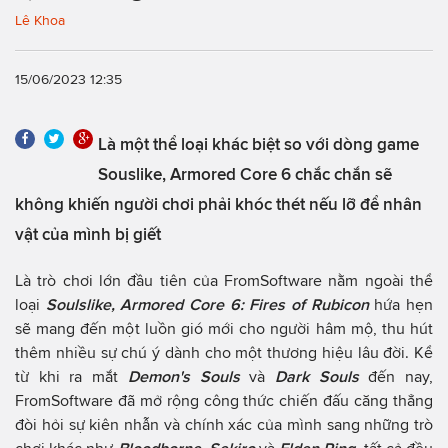
Lê Khoa
15/06/2023 12:35
Là một thể loại khác biệt so với dòng game
Souslike, Armored Core 6 chắc chắn sẽ
không khiến người chơi phải khóc thét nếu lỡ để nhân
vật của mình bị giết
Là trò chơi lớn đầu tiên của FromSoftware nằm ngoài thể
loại
Soulslike, Armored Core 6: Fires of Rubicon
hứa hẹn
sẽ mang đến một luồn gió mới cho người hâm mộ, thu hút
thêm nhiều sự chú ý dành cho một thương hiệu lâu đời. Kể
từ khi ra mắt
Demon's Souls
và
Dark Souls
đến nay,
FromSoftware đã mở rộng công thức chiến đấu căng thẳng
đòi hỏi sự kiên nhẫn và chính xác của mình sang những trò