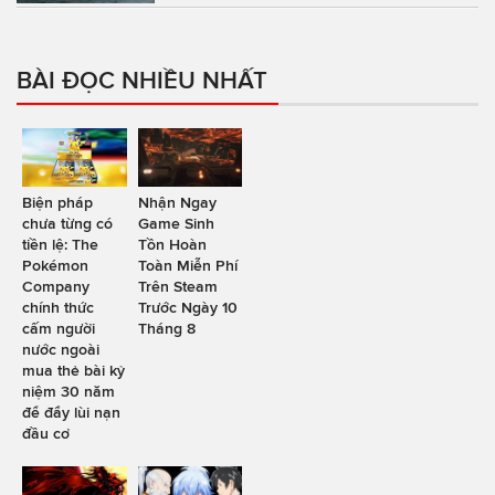
BÀI ĐỌC NHIỀU NHẤT
Biện pháp
Nhận Ngay
chưa từng có
Game Sinh
tiền lệ: The
Tồn Hoàn
Pokémon
Toàn Miễn Phí
Company
Trên Steam
chính thức
Trước Ngày 10
cấm người
Tháng 8
nước ngoài
mua thẻ bài kỷ
niệm 30 năm
để đẩy lùi nạn
đầu cơ