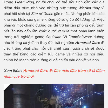
Trong
Elden Ring
, người chơi có thể hồi sinh gần các địa
điểm đấu trùm nhờ vào những bức tượng
Marika
thay vì
phải hồi sinh tại
Site of Grace
gần nhất. Nhưng phần lớn các
khu vực khác của game không có sự giúp đỡ tương tự. Việc
phải đi một chặng đường dài để trở lại căn phòng đấu trùm
hết lần này đến lần khác được xem là một phần kinh điển
trong trải nghiệm game
Soulslike.
Vì FromSoftware dường
như không có ý định thay đổi trải nghiệm
Armored Core 6
,
việc trừng phạt cho mỗi cái chết của người chơi sẽ được
thay thế bằng các điểm lưu game và nhiều cơ hội điều
chỉnh bộ Mech trên đường đi để chiến đấu đỡ vất vả hơn.
Xem thêm:
Armored Core 6: Các màn đấu trùm sẽ là điểm
nhấn của trò chơi