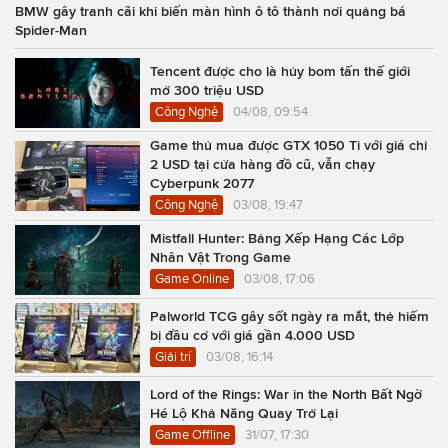
BMW gây tranh cãi khi biến màn hình ô tô thành nơi quảng bá
Spider-Man
Tencent được cho là hủy bom tấn thế giới
mở 300 triệu USD
Công Nghệ
04/08, 09:54
Game thủ mua được GTX 1050 Ti với giá chỉ
2 USD tại cửa hàng đồ cũ, vẫn chạy
Cyberpunk 2077
Công Nghệ
03/08, 19:47
Mistfall Hunter: Bảng Xếp Hạng Các Lớp
Nhân Vật Trong Game
Game Online
03/08, 17:06
Palworld TCG gây sốt ngày ra mắt, thẻ hiếm
bị đầu cơ với giá gần 4.000 USD
Giải trí
03/08, 16:14
Lord of the Rings: War in the North Bất Ngờ
Hé Lộ Khả Năng Quay Trở Lại
Game Offline
31/07, 17:30