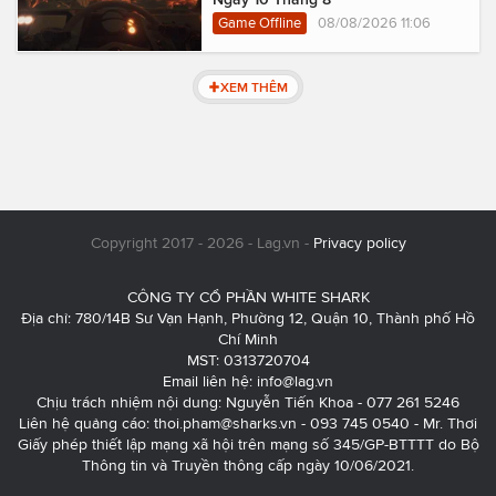
Game Offline
08/08/2026 11:06
XEM THÊM
Copyright 2017 - 2026 - Lag.vn -
Privacy policy
CÔNG TY CỔ PHẦN WHITE SHARK
Địa chỉ: 780/14B Sư Vạn Hạnh, Phường 12, Quận 10, Thành phố Hồ
Chí Minh
MST: 0313720704
Email liên hệ:
info@lag.vn
Chịu trách nhiệm nội dung: Nguyễn Tiến Khoa - 077 261 5246
Liên hệ quảng cáo:
thoi.pham@sharks.vn
- 093 745 0540 - Mr. Thơi
Giấy phép thiết lập mạng xã hội trên mạng số 345/GP-BTTTT do Bộ
Thông tin và Truyền thông cấp ngày 10/06/2021.