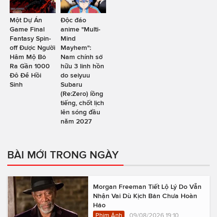
Một Dự Án
Độc đáo
Game Final
anime "Multi-
Fantasy Spin-
Mind
off Được Người
Mayhem":
Hâm Mộ Bỏ
Nam chính sở
Ra Gần 1000
hữu 3 linh hồn
Đô Để Hồi
do seiyuu
Sinh
Subaru
(Re:Zero) lồng
tiếng, chốt lịch
lên sóng đầu
năm 2027
BÀI MỚI TRONG NGÀY
Morgan Freeman Tiết Lộ Lý Do Vẫn
Nhận Vai Dù Kịch Bản Chưa Hoàn
Hảo
Phim Ảnh
09/08/2026 19:10