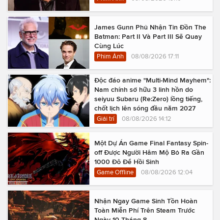
James Gunn Phủ Nhận Tin Đồn The
Batman: Part II Và Part III Sẽ Quay
Cùng Lúc
Phim Ảnh
08/08/2026 17:11
Độc đáo anime "Multi-Mind Mayhem":
Nam chính sở hữu 3 linh hồn do
seiyuu Subaru (Re:Zero) lồng tiếng,
chốt lịch lên sóng đầu năm 2027
Giải trí
08/08/2026 14:12
Một Dự Án Game Final Fantasy Spin-
off Được Người Hâm Mộ Bỏ Ra Gần
1000 Đô Để Hồi Sinh
Game Offline
08/08/2026 12:04
Nhận Ngay Game Sinh Tồn Hoàn
Toàn Miễn Phí Trên Steam Trước
Ngày 10 Tháng 8