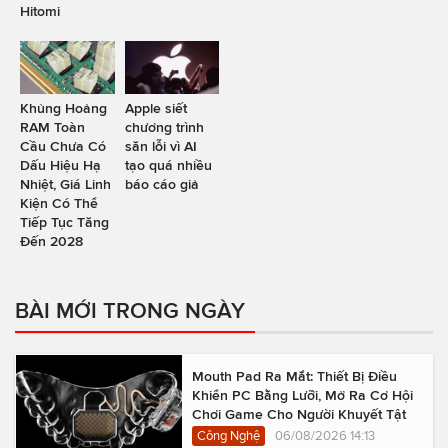
Hitomi
Khủng Hoảng
Apple siết
RAM Toàn
chương trình
Cầu Chưa Có
săn lỗi vì AI
Dấu Hiệu Hạ
tạo quá nhiều
Nhiệt, Giá Linh
báo cáo giả
Kiện Có Thể
Tiếp Tục Tăng
Đến 2028
BÀI MỚI TRONG NGÀY
Mouth Pad Ra Mắt: Thiết Bị Điều
Khiển PC Bằng Lưỡi, Mở Ra Cơ Hội
Chơi Game Cho Người Khuyết Tật
Công Nghệ
06/08/2026 14:13