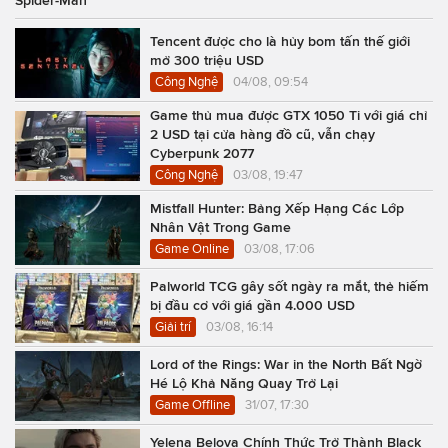
Tencent được cho là hủy bom tấn thế giới
mở 300 triệu USD
Công Nghệ
04/08, 09:54
Game thủ mua được GTX 1050 Ti với giá chỉ
2 USD tại cửa hàng đồ cũ, vẫn chạy
Cyberpunk 2077
Công Nghệ
03/08, 19:47
Mistfall Hunter: Bảng Xếp Hạng Các Lớp
Nhân Vật Trong Game
Game Online
03/08, 17:06
Palworld TCG gây sốt ngày ra mắt, thẻ hiếm
bị đầu cơ với giá gần 4.000 USD
Giải trí
03/08, 16:14
Lord of the Rings: War in the North Bất Ngờ
Hé Lộ Khả Năng Quay Trở Lại
Game Offline
31/07, 17:30
Yelena Belova Chính Thức Trở Thành Black