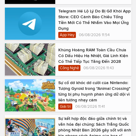
Telegram Hé Lộ Lý Do Bị Gỡ Khỏi App
Store: CEO Cảnh Báo Chiêu Tống
Tiền Mới Có Thể Nhắm Vào Mọi Ứng
Dụng
App Hay
06/08/2026 11:54
Khủng Hoảng RAM Toàn Cầu Chưa
Có Dấu Hiệu Hạ Nhiệt, Giá Linh Kiện
Có Thể Tiếp Tục Tăng Đến 2028
Công Nghệ
06/08/2026 11:43
Sự cố dở khóc dở cười của Nintendo:
Tượng Gyroid trong "Animal Crossing"
từng bị phụ huynh phản ứng dữ dội vì
liên tưởng nhạy cảm
Giải trí
06/08/2026 11:41
Sự kết hợp độc đáo giữa chính trị và
văn hóa đại chúng: Sách Trắng Quốc
phòng Nhật Bản 2026 gây sốt với ảnh
bìa phong cách Anime của họa sĩ