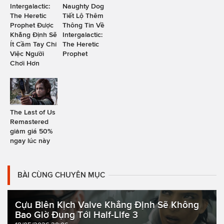
Intergalactic:
Naughty Dog
The Heretic
Tiết Lộ Thêm
Prophet Được
Thông Tin Về
Khẳng Định Sẽ
Intergalactic:
Ít Cầm Tay Chỉ
The Heretic
Việc Người
Prophet
Chơi Hơn
The Last of Us
Remastered
giảm giá 50%
ngay lúc này
BÀI CÙNG CHUYÊN MỤC
Cựu Biên Kịch Valve Khẳng Định Sẽ Không
Bao Giờ Đụng Tới Half-Life 3