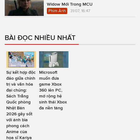
Widow Mới Trong MCU
Phim Ảnh
31/07, 16:47
BÀI ĐỌC NHIỀU NHẤT
Sự kết hợp độc
Microsoft
đáo giữa chính
muốn đưa
trị và văn hóa
game Xbox
đại chúng:
360 lên PC,
Sách Trắng
mở rộng hệ
Quốc phòng
sinh thái Xbox
Nhật Bản
đa nền tảng
2026 gây sốt
với ảnh bìa
phong cách
Anime của
họa sĩ Kariya