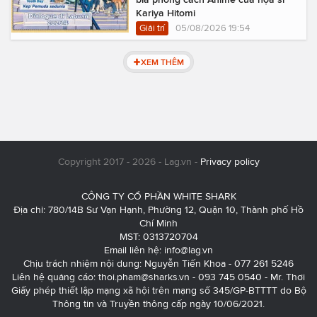
Kariya Hitomi
Giải trí
05/08/2026 19:54
XEM THÊM
Copyright 2017 - 2026 - Lag.vn -
Privacy policy
CÔNG TY CỔ PHẦN WHITE SHARK
Địa chỉ: 780/14B Sư Vạn Hạnh, Phường 12, Quận 10, Thành phố Hồ
Chí Minh
MST: 0313720704
Email liên hệ:
info@lag.vn
Chịu trách nhiệm nội dung: Nguyễn Tiến Khoa - 077 261 5246
Liên hệ quảng cáo:
thoi.pham@sharks.vn
- 093 745 0540 - Mr. Thơi
Giấy phép thiết lập mạng xã hội trên mạng số 345/GP-BTTTT do Bộ
Thông tin và Truyền thông cấp ngày 10/06/2021.