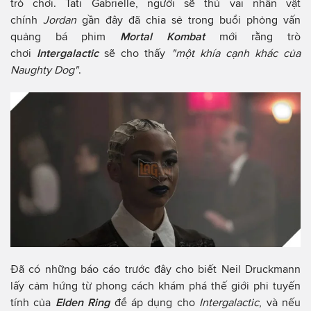
trò chơi. Tati Gabrielle, người sẽ thủ vai nhân vật
chính
Jordan
gần đây đã chia sẻ trong buổi phỏng vấn
quảng bá phim
Mortal Kombat
mới rằng trò
chơi
Intergalactic
sẽ cho thấy
"một khía cạnh khác của
Naughty Dog"
.
Đã có những báo cáo trước đây cho biết Neil Druckmann
lấy cảm hứng từ phong cách khám phá thế giới phi tuyến
tính của
Elden Ring
để áp dụng cho
Intergalactic
, và nếu