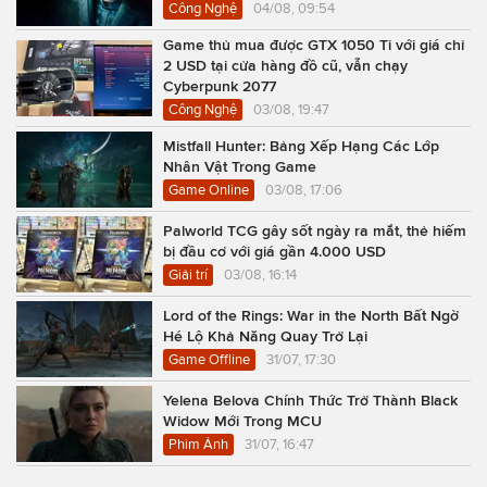
Công Nghệ
04/08, 09:54
Game thủ mua được GTX 1050 Ti với giá chỉ
2 USD tại cửa hàng đồ cũ, vẫn chạy
Cyberpunk 2077
Công Nghệ
03/08, 19:47
Mistfall Hunter: Bảng Xếp Hạng Các Lớp
Nhân Vật Trong Game
Game Online
03/08, 17:06
Palworld TCG gây sốt ngày ra mắt, thẻ hiếm
bị đầu cơ với giá gần 4.000 USD
Giải trí
03/08, 16:14
Lord of the Rings: War in the North Bất Ngờ
Hé Lộ Khả Năng Quay Trở Lại
Game Offline
31/07, 17:30
Yelena Belova Chính Thức Trở Thành Black
Widow Mới Trong MCU
Phim Ảnh
31/07, 16:47