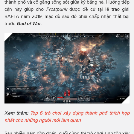
thành phố và cố gắng sống sót giữa kỷ băng hà. Hướng tiếp
cận này giúp cho
Frostpunk
được đề cử tại lễ trao giải
BAFTA năm 2019, mặc dù sau đó phải chấp nhận thất bại
trước
God of War.
Xem thêm:
Top 6 trò chơi xây dựng thành phố thích hợp
nhất cho những người mới làm quen
Sau nhiều năm đồn đoán, cuối cùng thì trò chơi sinh tồn xây