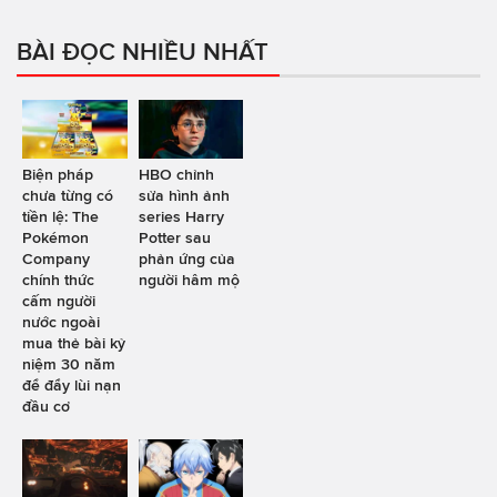
BÀI ĐỌC NHIỀU NHẤT
Biện pháp
HBO chỉnh
chưa từng có
sửa hình ảnh
tiền lệ: The
series Harry
Pokémon
Potter sau
Company
phản ứng của
chính thức
người hâm mộ
cấm người
nước ngoài
mua thẻ bài kỷ
niệm 30 năm
để đẩy lùi nạn
đầu cơ