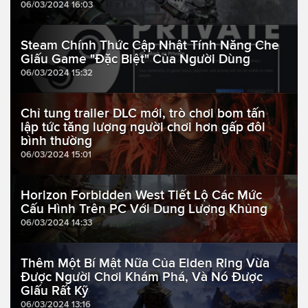
06/03/2024 16:03
Steam Chính Thức Cập Nhật Tính Năng Che
Giấu Game "Đặc Biệt" Của Người Dùng
06/03/2024 15:32
Chỉ tung trailer DLC mới, trò chơi bom tấn
lập tức tăng lượng người chơi hơn gấp đôi
bình thường
06/03/2024 15:01
Horizon Forbidden West Tiết Lộ Các Mức
Cấu Hình Trên PC Với Dung Lượng Khủng
06/03/2024 14:33
Thêm Một Bí Mật Nữa Của Elden Ring Vừa
Được Người Chơi Khám Phá, Và Nó Được
Giấu Rất Kỹ
06/03/2024 13:16