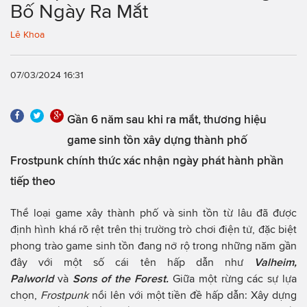
Bố Ngày Ra Mắt
Lê Khoa
07/03/2024 16:31
Gần 6 năm sau khi ra mắt, thương hiệu
game sinh tồn xây dựng thành phố
Frostpunk chính thức xác nhận ngày phát hành phần
tiếp theo
Thể loại game xây thành phố và sinh tồn từ lâu đã được
định hình khá rõ rệt trên thị trường trò chơi điện tử, đặc biệt
phong trào game sinh tồn đang nở rộ trong những năm gần
đây với một số cái tên hấp dẫn như
Valheim,
Palworld
và
Sons of the Forest.
Giữa một rừng các sự lựa
chọn,
Frostpunk
nổi lên với một tiền đề hấp dẫn: Xây dựng