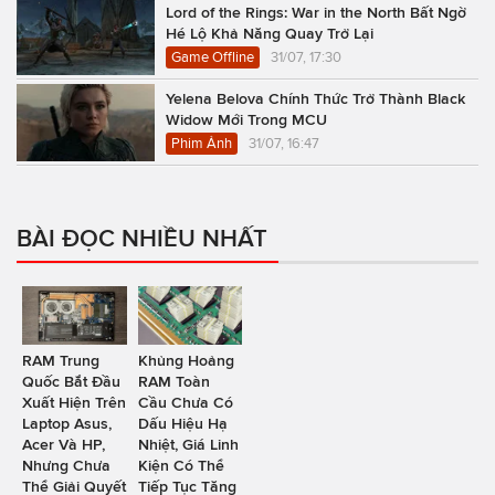
Lord of the Rings: War in the North Bất Ngờ
Hé Lộ Khả Năng Quay Trở Lại
Game Offline
31/07, 17:30
Yelena Belova Chính Thức Trở Thành Black
Widow Mới Trong MCU
Phim Ảnh
31/07, 16:47
BÀI ĐỌC NHIỀU NHẤT
RAM Trung
Khủng Hoảng
Quốc Bắt Đầu
RAM Toàn
Xuất Hiện Trên
Cầu Chưa Có
Laptop Asus,
Dấu Hiệu Hạ
Acer Và HP,
Nhiệt, Giá Linh
Nhưng Chưa
Kiện Có Thể
Thể Giải Quyết
Tiếp Tục Tăng