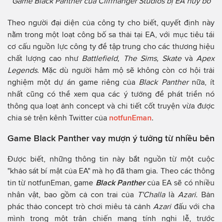
Game Black Panther của Cliffhanger Studios bị EA hủy bỏ
Theo người đại diện của công ty cho biết, quyết định này
nằm trong một loạt công bố sa thải tại EA, với mục tiêu tái
cơ cấu nguồn lực công ty để tập trung cho các thương hiệu
chất lượng cao như
Battlefield, The Sims, Skate
và
Apex
Legends
. Mặc dù người hâm mộ sẽ không còn cơ hội trải
nghiệm một dự án game riêng của
Black Panther
nữa, ít
nhất cũng có thể xem qua các ý tưởng để phát triển nó
thông qua loạt ảnh concept và chi tiết cốt truyện vừa được
chia sẻ trên kênh Twitter của
notfunEman
.
Game Black Panther vay mượn ý tưởng từ nhiều bên
Được biết, những thông tin này bắt nguồn từ một cuộc
"khảo sát bí mật của EA" mà họ đã tham gia. Theo các thông
tin từ notfunEman, game
Black Panther
của EA sẽ có nhiều
nhân vật, bao gồm cả con trai của
T'Challa
là
Azari
. Bản
phác thảo concept trò chơi miêu tả cảnh
Azari
đấu với cha
mình trong một trận chiến mang tính nghi lễ, trước