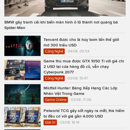
BMW gây tranh cãi khi biến màn hình ô tô thành nơi quảng bá
Spider-Man
Tencent được cho là hủy bom tấn thế giới
mở 300 triệu USD
Công Nghệ
04/08, 09:54
Game thủ mua được GTX 1050 Ti với giá chỉ
2 USD tại cửa hàng đồ cũ, vẫn chạy
Cyberpunk 2077
Công Nghệ
03/08, 19:47
Mistfall Hunter: Bảng Xếp Hạng Các Lớp
Nhân Vật Trong Game
Game Online
03/08, 17:06
Palworld TCG gây sốt ngày ra mắt, thẻ hiếm
bị đầu cơ với giá gần 4.000 USD
Giải trí
03/08, 16:14