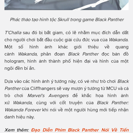
Phác thảo tạo hình tộc Skrull trong game Black Panther
T'Challa
sau đó bị bắt giam, có lẽ nhằm mục đích dẫn dắt
cho người chơi bắt đầu cuộc giải cứu đức vua của
Wakanda
.
Một số hình ảnh khác giới thiệu về quang
cảnh
Wakanda,
phân đoạn
Black Panther
đọc bản đồ
hologram, hình ảnh thành phố hiện đại và hình của một
ngôi đền bí ẩn.
Dựa vào các hình ảnh ý tưởng này, có vẻ như trò chơi
Black
Panther
của Cliffhangers sẽ vay mượn ý tưởng từ MCU và cả
trò chơi
Marvel's Avengers
để khắc họa hình ảnh
xứ
Wakanda
, cùng với cốt truyện của
Black Panther:
Wakanda Forever
khi nói về một người hùng mới tiếp nhận
danh hiệu này.
Xem thêm:
Đạo Diễn Phim Black Panther Nói Về Tiến