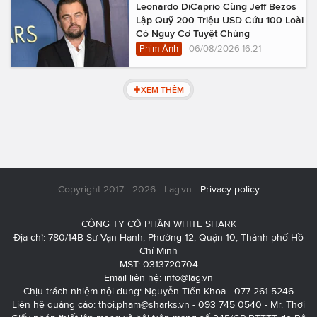
Leonardo DiCaprio Cùng Jeff Bezos
Lập Quỹ 200 Triệu USD Cứu 100 Loài
Có Nguy Cơ Tuyệt Chủng
Phim Ảnh
06/08/2026 16:21
XEM THÊM
Copyright 2017 - 2026 - Lag.vn -
Privacy policy
CÔNG TY CỔ PHẦN WHITE SHARK
Địa chỉ: 780/14B Sư Vạn Hạnh, Phường 12, Quận 10, Thành phố Hồ
Chí Minh
MST: 0313720704
Email liên hệ:
info@lag.vn
Chịu trách nhiệm nội dung: Nguyễn Tiến Khoa - 077 261 5246
Liên hệ quảng cáo:
thoi.pham@sharks.vn
- 093 745 0540 - Mr. Thơi