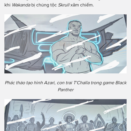
khi
Wakanda
bị chủng tộc
Skrull
xâm chiếm.
Phác thảo tạo hình Azari, con trai T'Challa trong game Black
Panther