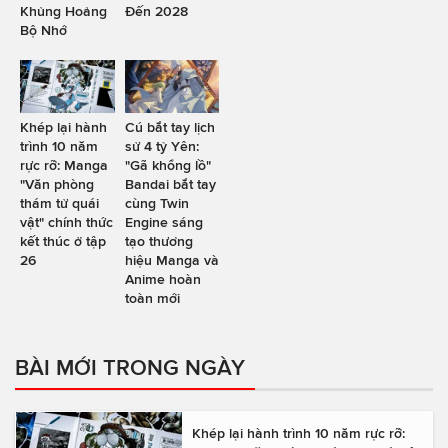
Khủng Hoảng
Đến 2028
Bộ Nhớ
Khép lại hành
Cú bắt tay lịch
trình 10 năm
sử 4 tỷ Yên:
rực rỡ: Manga
"Gã khổng lồ"
"Văn phòng
Bandai bắt tay
thám tử quái
cùng Twin
vật" chính thức
Engine sáng
kết thúc ở tập
tạo thương
26
hiệu Manga và
Anime hoàn
toàn mới
BÀI MỚI TRONG NGÀY
Khép lại hành trình 10 năm rực rỡ: