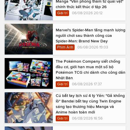
Manga "Văn phòng thám tử quái vật"
chính thức kết thúc ở tập 26
Giải trí
06/08/2026 20:12
Marvel's Spider-Man tăng mạnh lượng
người chơi sau thành công của
Spider-Man: Brand New Day
Phim Ảnh
06/08/2026 19:03
The Pokémon Company siết chống
đầu cơ, giới hạn mua một số bộ
Pokémon TCG chỉ dành cho công dân
Nhật Bản
Giải trí
06/08/2026 17:37
Cú bắt tay lịch sử 4 tỷ Yên: "Gã khổng
lồ" Bandai bắt tay cùng Twin Engine
sáng tạo thương hiệu Manga và
Anime hoàn toàn mới
Giải trí
06/08/2026 16:56