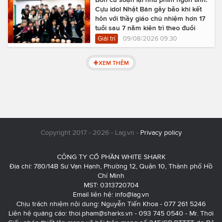
Cựu idol Nhật Bản gây bão khi kết
hôn với thầy giáo chủ nhiệm hơn 17
tuổi sau 7 năm kiên trì theo đuổi
Giải trí
09/08/2026 09:30
XEM THÊM
Copyright 2017 - 2026 - Lag.vn -
Privacy policy
CÔNG TY CỔ PHẦN WHITE SHARK
Địa chỉ: 780/14B Sư Vạn Hạnh, Phường 12, Quận 10, Thành phố Hồ
Chí Minh
MST: 0313720704
Email liên hệ:
info@lag.vn
Chịu trách nhiệm nội dung: Nguyễn Tiến Khoa - 077 261 5246
Liên hệ quảng cáo:
thoi.pham@sharks.vn
- 093 745 0540 - Mr. Thơi