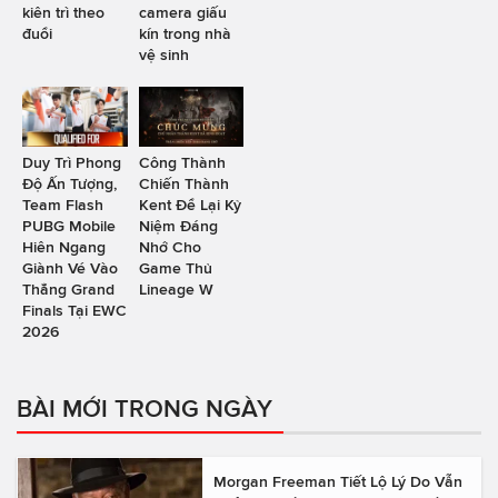
kiên trì theo
camera giấu
đuổi
kín trong nhà
vệ sinh
Duy Trì Phong
Công Thành
Độ Ấn Tượng,
Chiến Thành
Team Flash
Kent Để Lại Kỷ
PUBG Mobile
Niệm Đáng
Hiên Ngang
Nhớ Cho
Giành Vé Vào
Game Thủ
Thẳng Grand
Lineage W
Finals Tại EWC
2026
BÀI MỚI TRONG NGÀY
Morgan Freeman Tiết Lộ Lý Do Vẫn