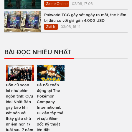
Game Online
03/08, 17:06
Palworld TCG gây sốt ngày ra mắt, thẻ hiếm
bị đầu cơ với giá gần 4.000 USD
Giải trí
03/08, 16:14
BÀI ĐỌC NHIỀU NHẤT
Bổn cũ soạn
Bê bối chấn
lại như phim
động tại The
ngôn tình: Cựu
Pokémon
idol Nhật Bản
Company
gây bão khi
International:
kết hôn với
Bị kiện tập thể
thầy giáo chủ
vì cựu Giám
nhiệm hơn 17
đốc Kỹ thuật
tuổi sau 7 năm
lén đặt