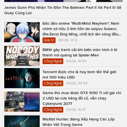
James Gunn Phủ Nhận Tin Đồn The Batman: Part II Và Part III Sẽ
Quay Cùng Lúc
Độc đáo anime "Multi-Mind Mayhem": Nam
chính sở hữu 3 linh hồn do seiyuu Subaru
(Re:Zero) lồng tiếng, chốt lịch lên sóng đầu
năm 2027
Giải trí
08/08, 14:12
BMW gây tranh cãi khi biến màn hình ô tô
thành nơi quảng bá Spider-Man
Công Nghệ
04/08, 14:59
Tencent được cho là hủy bom tấn thế giới
mở 300 triệu USD
Công Nghệ
04/08, 09:54
Game thủ mua được GTX 1050 Ti với giá chỉ
2 USD tại cửa hàng đồ cũ, vẫn chạy
Cyberpunk 2077
Công Nghệ
03/08, 19:47
Mistfall Hunter: Bảng Xếp Hạng Các Lớp
Nhân Vật Trong Game