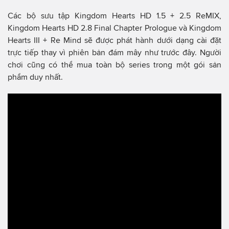
Các bộ sưu tập Kingdom Hearts HD 1.5 + 2.5 ReMIX,
Kingdom Hearts HD 2.8 Final Chapter Prologue và Kingdom
Hearts III + Re Mind sẽ được phát hành dưới dạng cài đặt
trực tiếp thay vì phiên bản đám mây như trước đây. Người
chơi cũng có thể mua toàn bộ series trong một gói sản
phẩm duy nhất.