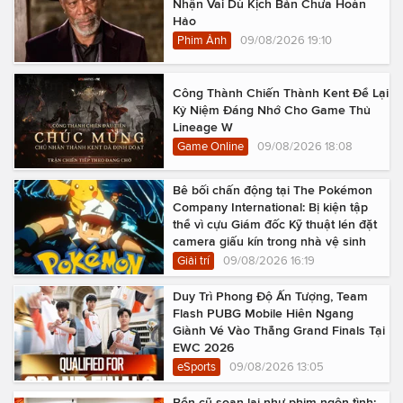
Nhận Vai Dù Kịch Bản Chưa Hoàn
Hảo
Phim Ảnh
09/08/2026 19:10
Công Thành Chiến Thành Kent Để Lại
Kỷ Niệm Đáng Nhớ Cho Game Thủ
Lineage W
Game Online
09/08/2026 18:08
Bê bối chấn động tại The Pokémon
Company International: Bị kiện tập
thể vì cựu Giám đốc Kỹ thuật lén đặt
camera giấu kín trong nhà vệ sinh
Giải trí
09/08/2026 16:19
Duy Trì Phong Độ Ấn Tượng, Team
Flash PUBG Mobile Hiên Ngang
Giành Vé Vào Thẳng Grand Finals Tại
EWC 2026
eSports
09/08/2026 13:05
Bổn cũ soạn lại như phim ngôn tình: