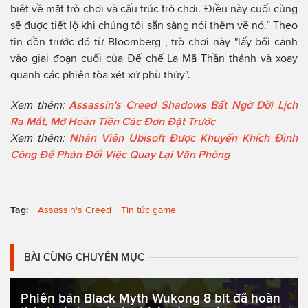
biệt về mặt trò chơi và cấu trúc trò chơi. Điều này cuối cùng
sẽ được tiết lộ khi chúng tôi sẵn sàng nói thêm về nó.” Theo
tin đồn trước đó từ Bloomberg , trò chơi này "lấy bối cảnh
vào giai đoạn cuối của Đế chế La Mã Thần thánh và xoay
quanh các phiên tòa xét xử phù thủy".
Xem thêm:
Assassin's Creed Shadows Bất Ngờ Dời Lịch
Ra Mắt, Mở Hoàn Tiền Các Đơn Đặt Trước
Xem thêm:
Nhân Viên Ubisoft Được Khuyến Khích Đình
Công Để Phản Đối Việc Quay Lại Văn Phòng
Tag:
Assassin's Creed
Tin tức game
BÀI CÙNG CHUYÊN MỤC
Phiên bản Black Myth Wukong 8 bit đã hoàn