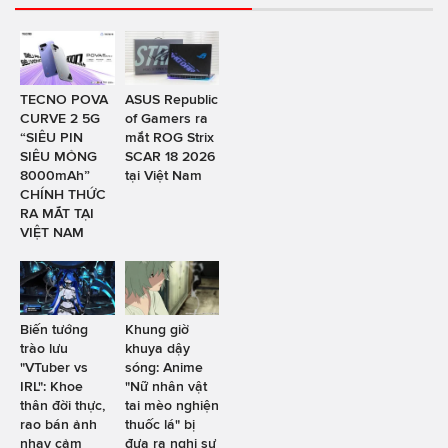
TECNO POVA
ASUS Republic
CURVE 2 5G
of Gamers ra
“SIÊU PIN
mắt ROG Strix
SIÊU MỎNG
SCAR 18 2026
8000mAh”
tại Việt Nam
CHÍNH THỨC
RA MẮT TẠI
VIỆT NAM
Biến tướng
Khung giờ
trào lưu
khuya dậy
"VTuber vs
sóng: Anime
IRL": Khoe
"Nữ nhân vật
thân đời thực,
tai mèo nghiện
rao bán ảnh
thuốc lá" bị
nhạy cảm
đưa ra nghị sự