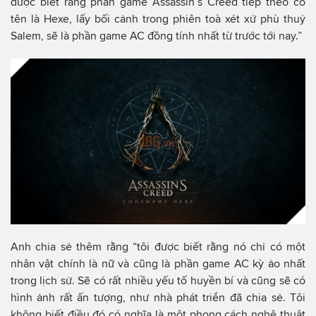
được biết rằng phần game Assassin’s Creed tiếp theo có
tên là Hexe, lấy bối cảnh trong phiên toà xét xử phù thuỷ
Salem, sẽ là phần game AC đồng tính nhất từ trước tới nay.”
Anh chia sẻ thêm rằng “tôi được biết rằng nó chỉ có một
nhân vật chính là nữ và cũng là phần game AC kỳ ảo nhất
trong lịch sử. Sẽ có rất nhiều yếu tố huyền bí và cũng sẽ có
hình ảnh rất ấn tượng, như nhà phát triển đã chia sẻ. Tôi
không biết điều đó có nghĩa là một phong cách nghệ thuật