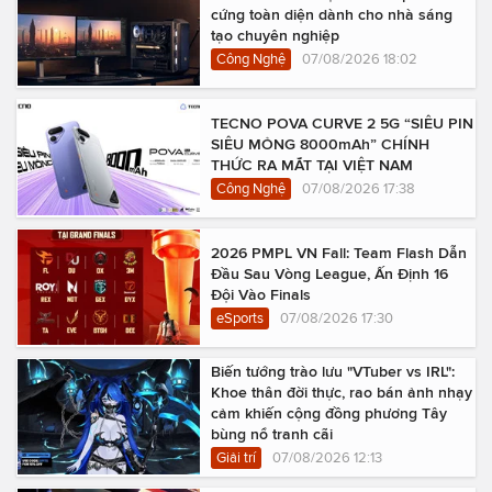
cứng toàn diện dành cho nhà sáng
tạo chuyên nghiệp
Công Nghệ
07/08/2026 18:02
TECNO POVA CURVE 2 5G “SIÊU PIN
SIÊU MỎNG 8000mAh” CHÍNH
THỨC RA MẮT TẠI VIỆT NAM
Công Nghệ
07/08/2026 17:38
2026 PMPL VN Fall: Team Flash Dẫn
Đầu Sau Vòng League, Ấn Định 16
Đội Vào Finals
eSports
07/08/2026 17:30
Biến tướng trào lưu "VTuber vs IRL":
Khoe thân đời thực, rao bán ảnh nhạy
cảm khiến cộng đồng phương Tây
bùng nổ tranh cãi
Giải trí
07/08/2026 12:13