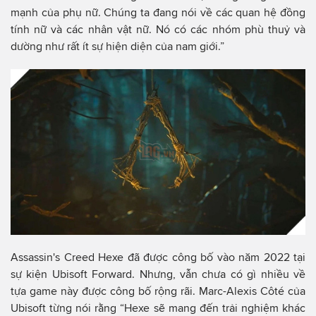
mạnh của phụ nữ. Chúng ta đang nói về các quan hệ đồng
tính nữ và các nhân vật nữ. Nó có các nhóm phù thuỷ và
dường như rất ít sự hiện diện của nam giới.”
Assassin's Creed Hexe đã được công bố vào năm 2022 tại
sự kiện Ubisoft Forward. Nhưng, vẫn chưa có gì nhiều về
tựa game này được công bố rộng rãi. Marc-Alexis Côté của
Ubisoft từng nói rằng “Hexe sẽ mang đến trải nghiệm khác