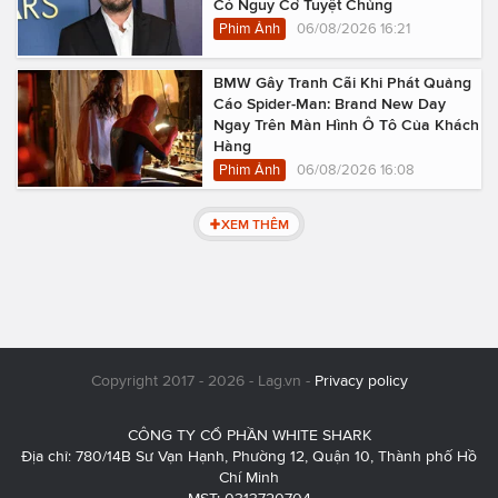
Có Nguy Cơ Tuyệt Chủng
Phim Ảnh
06/08/2026 16:21
BMW Gây Tranh Cãi Khi Phát Quảng
Cáo Spider-Man: Brand New Day
Ngay Trên Màn Hình Ô Tô Của Khách
Hàng
Phim Ảnh
06/08/2026 16:08
XEM THÊM
Copyright 2017 - 2026 - Lag.vn -
Privacy policy
CÔNG TY CỔ PHẦN WHITE SHARK
Địa chỉ: 780/14B Sư Vạn Hạnh, Phường 12, Quận 10, Thành phố Hồ
Chí Minh