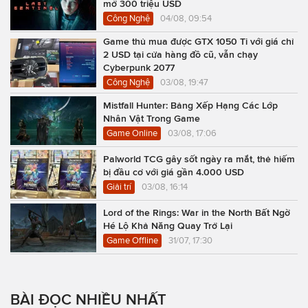
mở 300 triệu USD
Công Nghệ
04/08, 09:54
Game thủ mua được GTX 1050 Ti với giá chỉ
2 USD tại cửa hàng đồ cũ, vẫn chạy
Cyberpunk 2077
Công Nghệ
03/08, 19:47
Mistfall Hunter: Bảng Xếp Hạng Các Lớp
Nhân Vật Trong Game
Game Online
03/08, 17:06
Palworld TCG gây sốt ngày ra mắt, thẻ hiếm
bị đầu cơ với giá gần 4.000 USD
Giải trí
03/08, 16:14
Lord of the Rings: War in the North Bất Ngờ
Hé Lộ Khả Năng Quay Trở Lại
Game Offline
31/07, 17:30
BÀI ĐỌC NHIỀU NHẤT