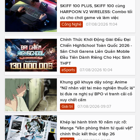
SKIFF 100 PLUS, SKIFF 100 cùng
HARPOON V2 WIRELESS: Combo tối
ưu cho chơi game và làm việc
Công Nghệ
07/08/2026 11:04
Chính Thức Khởi Động Giải Đấu Đại
Chiến HighSchool Toàn Quốc 2026 -
Sân Chơi Garena Liên Quân Mobile
Đầu Tiên Dành Riêng Cho Học Sinh
THPT
eSports
07/08/2026 10:04
Khung giờ khuya dậy sóng: Anime
"Nữ nhân vật tai mèo nghiện thuốc lá"
bị đưa ra nghị sự BPO vì tranh cãi cổ
xuy chất cấm
Giải trí
07/08/2026 09:07
Khép lại hành trình 10 năm rực rỡ:
Manga "Văn phòng thám tử quái vật"
chính thức kết thúc ở tập 26