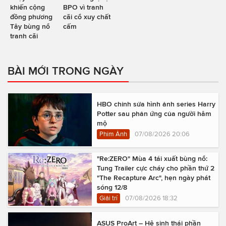
khiến cộng
BPO vì tranh
đồng phương
cãi cổ xuy chất
Tây bùng nổ
cấm
tranh cãi
BÀI MỚI TRONG NGÀY
HBO chỉnh sửa hình ảnh series Harry
Potter sau phản ứng của người hâm
mộ
Phim Ảnh
07/08/2026 20:06
"Re:ZERO" Mùa 4 tái xuất bùng nổ:
Tung Trailer cực cháy cho phần thứ 2
"The Recapture Arc", hẹn ngày phát
sóng 12/8
Giải trí
07/08/2026 18:32
ASUS ProArt – Hệ sinh thái phần