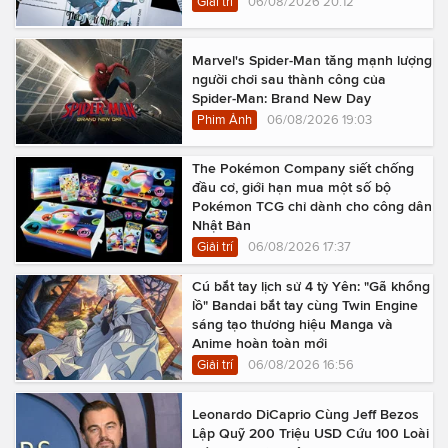
Giải trí
06/08/2026 20:12
Marvel's Spider-Man tăng mạnh lượng
người chơi sau thành công của
Spider-Man: Brand New Day
Phim Ảnh
06/08/2026 19:03
The Pokémon Company siết chống
đầu cơ, giới hạn mua một số bộ
Pokémon TCG chỉ dành cho công dân
Nhật Bản
Giải trí
06/08/2026 17:37
Cú bắt tay lịch sử 4 tỷ Yên: "Gã khổng
lồ" Bandai bắt tay cùng Twin Engine
sáng tạo thương hiệu Manga và
Anime hoàn toàn mới
Giải trí
06/08/2026 16:56
Leonardo DiCaprio Cùng Jeff Bezos
Lập Quỹ 200 Triệu USD Cứu 100 Loài